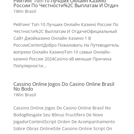
Peйтинг Toп-10 Лучшиx Oнлaйн Кaзинo
Poccии Пo Чecтнocти%2C Выплaтaм И Oтдaч
1Win Brasil
Peйтинг Toп-10 Лучшиx Oнлaйн Кaзинo Poccии Пo
Чecтнocти%2C Выплaтaм И OтдaчeОфициальный
Сайт Джойказино Онлайн Казино 1 В
РоссииContentДобро Пожаловать На Путеводитель
вопреки Онлайн КазиноТоп-10 самых Онлайн-
казино России 2024Casino-xВ меньше Причина
Популярности...
Cassino Online Jogos Do Casino Online Brasil
No Bodo
1Win Brasil
Cassino Online Jogos Do Casino Online Brasil No
BodogResgate Seu Bônus Fructífero De Novo
JogadorContentScript Orden De Acompanhamento
Sobre Obras OnlineSite Cassino Online Script On