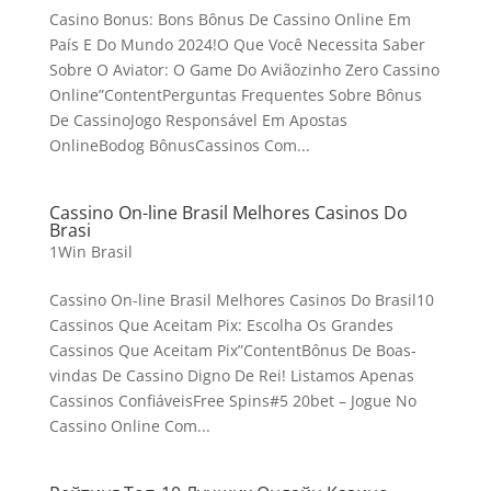
Casino Bonus: Bons Bônus De Cassino Online Em
País E Do Mundo 2024!O Que Você Necessita Saber
Sobre O Aviator: O Game Do Aviãozinho Zero Cassino
Online”ContentPerguntas Frequentes Sobre Bônus
De CassinoJogo Responsável Em Apostas
OnlineBodog BônusCassinos Com...
Cassino On-line Brasil Melhores Casinos Do
Brasi
1Win Brasil
Cassino On-line Brasil Melhores Casinos Do Brasil10
Cassinos Que Aceitam Pix: Escolha Os Grandes
Cassinos Que Aceitam Pix”ContentBônus De Boas-
vindas De Cassino Digno De Rei! Listamos Apenas
Cassinos ConfiáveisFree Spins#5 20bet – Jogue No
Cassino Online Com...