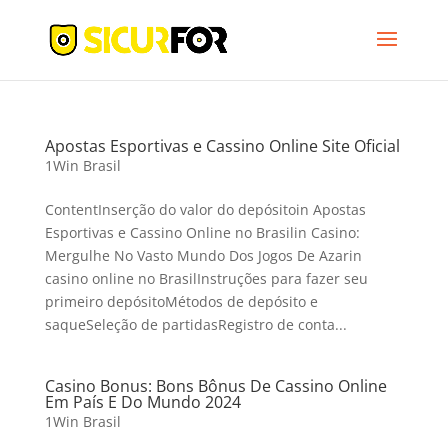
Apostas Esportivas e Cassino Online Site Oficial
1Win Brasil
ContentInserção do valor do depósitoin Apostas
Esportivas e Cassino Online no Brasilin Casino:
Mergulhe No Vasto Mundo Dos Jogos De Azarin
casino online no BrasilInstruções para fazer seu
primeiro depósitoMétodos de depósito e
saqueSeleção de partidasRegistro de conta...
Casino Bonus: Bons Bônus De Cassino Online
Em País E Do Mundo 2024
1Win Brasil