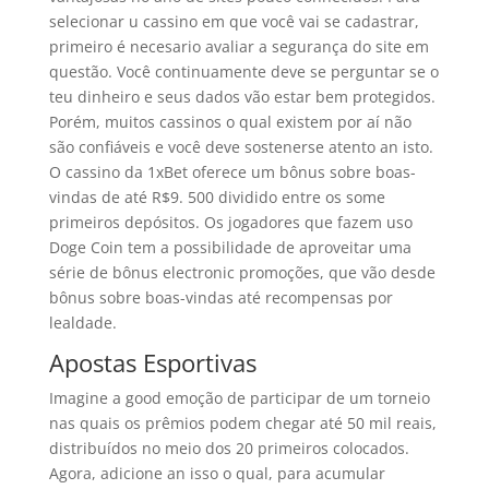
selecionar u cassino em que você vai se cadastrar,
primeiro é necesario avaliar a segurança do site em
questão. Você continuamente deve se perguntar se o
teu dinheiro e seus dados vão estar bem protegidos.
Porém, muitos cassinos o qual existem por aí não
são confiáveis e você deve sostenerse atento an isto.
O cassino da 1xBet oferece um bônus sobre boas-
vindas de até R$9. 500 dividido entre os some
primeiros depósitos. Os jogadores que fazem uso
Doge Coin tem a possibilidade de aproveitar uma
série de bônus electronic promoções, que vão desde
bônus sobre boas-vindas até recompensas por
lealdade.
Apostas Esportivas
Imagine a good emoção de participar de um torneio
nas quais os prêmios podem chegar até 50 mil reais,
distribuídos no meio dos 20 primeiros colocados.
Agora, adicione an isso o qual, para acumular