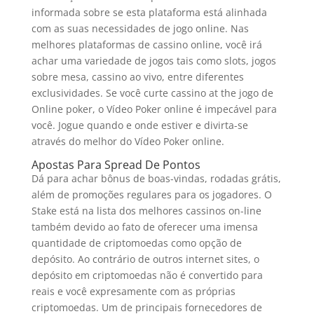
informada sobre se esta plataforma está alinhada
com as suas necessidades de jogo online. Nas
melhores plataformas de cassino online, você irá
achar uma variedade de jogos tais como slots, jogos
sobre mesa, cassino ao vivo, entre diferentes
exclusividades. Se você curte cassino at the jogo de
Online poker, o Vídeo Poker online é impecável para
você. Jogue quando e onde estiver e divirta-se
através do melhor do Vídeo Poker online.
Apostas Para Spread De Pontos
Dá para achar bônus de boas-vindas, rodadas grátis,
além de promoções regulares para os jogadores. O
Stake está na lista dos melhores cassinos on-line
também devido ao fato de oferecer uma imensa
quantidade de criptomoedas como opção de
depósito. Ao contrário de outros internet sites, o
depósito em criptomoedas não é convertido para
reais e você expresamente com as próprias
criptomoedas. Um de principais fornecedores de