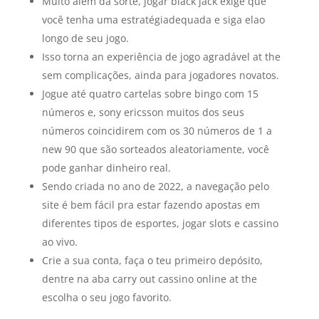
Muito além da sorte, jogar black jack exige que
você tenha uma estratégiadequada e siga elao
longo de seu jogo.
Isso torna an experiência de jogo agradável at the
sem complicações, ainda para jogadores novatos.
Jogue até quatro cartelas sobre bingo com 15
números e, sony ericsson muitos dos seus
números coincidirem com os 30 números de 1 a
new 90 que são sorteados aleatoriamente, você
pode ganhar dinheiro real.
Sendo criada no ano de 2022, a navegação pelo
site é bem fácil pra estar fazendo apostas em
diferentes tipos de esportes, jogar slots e cassino
ao vivo.
Crie a sua conta, faça o teu primeiro depósito,
dentre na aba carry out cassino online at the
escolha o seu jogo favorito.