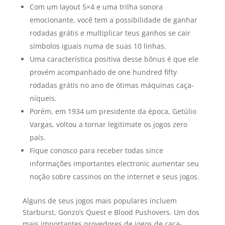
Com um layout 5×4 e uma trilha sonora
emocionante, você tem a possibilidade de ganhar
rodadas grátis e multiplicar teus ganhos se cair
símbolos iguais numa de suas 10 linhas.
Uma característica positiva desse bônus é que ele
provém acompanhado de one hundred fifty
rodadas grátis no ano de ótimas máquinas caça-
níqueis.
Porém, em 1934 um presidente da época, Getúlio
Vargas, voltou a tornar legitimate os jogos zero
país.
Fique conosco para receber todas since
informações importantes electronic aumentar seu
noção sobre cassinos on the internet e seus jogos.
Alguns de seus jogos mais populares incluem
Starburst, Gonzo’s Quest e Blood Pushovers. Um dos
mais importantes provedores de jogos de caça-