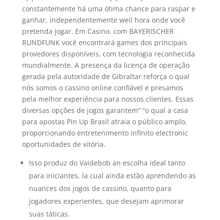
constantemente há uma ótima chance para raspar e
ganhar, independentemente weil hora onde você
pretenda jogar. Em Casino. com BAYERISCHER
RUNDFUNK você encontrará games dos principais
provedores disponíveis, com tecnologia reconhecida
mundialmente. A presença da licença de operação
gerada pela autoridade de Gibraltar reforça o qual
nós somos o cassino online confiável e presamos
pela melhor experiência para nossos clientes. Essas
diversas opções de jogos garantem” “o qual a сasa
para apostas Pin Up Brasil atraia o público amplo,
proporcionando entretenimento infinito electronic
oportunidades de vitória.
Isso produz do Vaidebob an escolha ideal tanto
para iniciantes, la cual ainda estão aprendendo as
nuances dos jogos de cassino, quanto para
jogadores experientes, que desejam aprimorar
suas táticas.