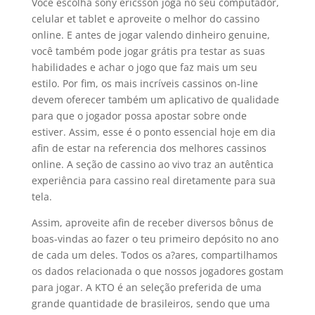
Você escolha sony ericsson joga no seu computador,
celular et tablet e aproveite o melhor do cassino
online. E antes de jogar valendo dinheiro genuine,
você também pode jogar grátis pra testar as suas
habilidades e achar o jogo que faz mais um seu
estilo. Por fim, os mais incríveis cassinos on-line
devem oferecer também um aplicativo de qualidade
para que o jogador possa apostar sobre onde
estiver. Assim, esse é o ponto essencial hoje em dia
afin de estar na referencia dos melhores cassinos
online. A seção de cassino ao vivo traz an autêntica
experiência para cassino real diretamente para sua
tela.
Assim, aproveite afin de receber diversos bônus de
boas-vindas ao fazer o teu primeiro depósito no ano
de cada um deles. Todos os a?ares, compartilhamos
os dados relacionada o que nossos jogadores gostam
para jogar. A KTO é an seleção preferida de uma
grande quantidade de brasileiros, sendo que uma