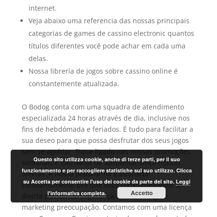
internet.
Veja abaixo uma referencia das nossas principais
categorias de games de cassino electronic quantos
títulos diferentes você pode achar em cada uma
delas.
Nossa librería de jogos sobre cassino online é
constantemente atualizada.
O Bodog conta com uma squadra de atendimento
especializada 24 horas através de dia, inclusive nos
fins de hebdómada e feriados. É tudo para facilitar a
sua deseo para que possa desfrutar dos seus jogos
sem se agobiar. Fique ligado nas nossas promoções
Questo sito utilizza cookie, anche di terze parti, per il suo
semanais e não deixe de aproveitar since nossas
funzionamento e per raccogliere statistiche sul suo utilizzo. Clicca
ofertas. A nossa plataforma é auditada
su Accetta per consentire l'uso dei cookie da parte del sito.
Leggi
constantemente pra que você constantemente se
Accetto
l'informativa completa.
divirta possuindo segurança e search engine
marketing preocupação. Contamos com uma licença