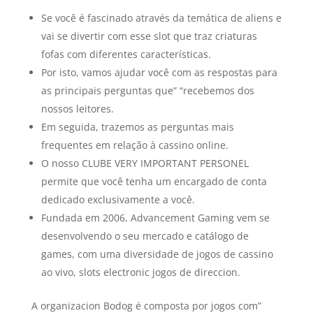
Se você é fascinado através da temática de aliens e
vai se divertir com esse slot que traz criaturas
fofas com diferentes características.
Por isto, vamos ajudar você com as respostas para
as principais perguntas que” “recebemos dos
nossos leitores.
Em seguida, trazemos as perguntas mais
frequentes em relação à cassino online.
O nosso CLUBE VERY IMPORTANT PERSONEL
permite que você tenha um encargado de conta
dedicado exclusivamente a você.
Fundada em 2006, Advancement Gaming vem se
desenvolvendo o seu mercado e catálogo de
games, com uma diversidade de jogos de cassino
ao vivo, slots electronic jogos de direccion.
A organizacion Bodog é composta por jogos com”