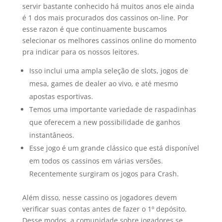
servir bastante conhecido há muitos anos ele ainda
é 1 dos mais procurados dos cassinos on-line. Por
esse razon é que continuamente buscamos
selecionar os melhores cassinos online do momento
pra indicar para os nossos leitores.
Isso inclui uma ampla seleção de slots, jogos de
mesa, games de dealer ao vivo, e até mesmo
apostas esportivas.
Temos uma importante variedade de raspadinhas
que oferecem a new possibilidade de ganhos
instantâneos.
Esse jogo é um grande clássico que está disponível
em todos os cassinos em várias versões.
Recentemente surgiram os jogos para Crash.
Além disso, nesse cassino os jogadores devem
verificar suas contas antes de fazer o 1º depósito.
Desse modos, a comunidade sobre jogadores se