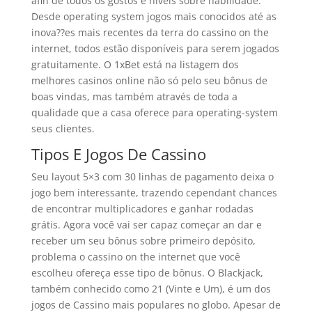
afin de todos os gostos e níveis sobre habilidade.
Desde operating system jogos mais conocidos até as
inova??es mais recentes da terra do cassino on the
internet, todos estão disponíveis para serem jogados
gratuitamente. O 1xBet está na listagem dos
melhores casinos online não só pelo seu bônus de
boas vindas, mas também através de toda a
qualidade que a casa oferece para operating-system
seus clientes.
Tipos E Jogos De Cassino
Seu layout 5×3 com 30 linhas de pagamento deixa o
jogo bem interessante, trazendo cependant chances
de encontrar multiplicadores e ganhar rodadas
grátis. Agora você vai ser capaz começar an dar e
receber um seu bônus sobre primeiro depósito,
problema o cassino on the internet que você
escolheu ofereça esse tipo de bônus. O Blackjack,
também conhecido como 21 (Vinte e Um), é um dos
jogos de Cassino mais populares no globo. Apesar de