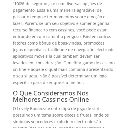
“100% de segurança e com diversas opções de
pagamento. Essa é uma maneira agradável de
passar o tempo e ter momentos sobre emoção e
lazer. Porém, se um seu objetivo é somente ganhar
recurso financeiro com cassinos, você pode estar
entrando em um caminho perigoso. Existem outros
fatores como bônus de boas-vindas, promoções,
jogos disponíveis, facilidade de navegação electronic
aplicativos móveis la cual também devem ser
levados em consideração. O melhor game de cassino
on-line é aquele o qual mais combina apresentando
o seu silueta. Não é possível determinar um jogo
específico para dizer que é u melhor.
O Que Consideramos Nos
Melhores Cassinos Online
O Lovely Bonanza é outro tipo de jogo de slot
possuindo um tema sobre doces e frutas, onde os
símbolos vencedores explodem electronic são