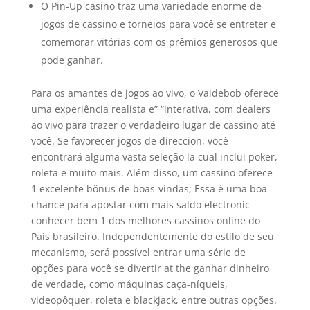
O Pin-Up casino traz uma variedade enorme de
jogos de cassino e torneios para você se entreter e
comemorar vitórias com os prêmios generosos que
pode ganhar.
Para os amantes de jogos ao vivo, o Vaidebob oferece
uma experiência realista e” “interativa, com dealers
ao vivo para trazer o verdadeiro lugar de cassino até
você. Se favorecer jogos de direccion, você
encontrará alguma vasta seleção la cual inclui poker,
roleta e muito mais. Além disso, um cassino oferece
1 excelente bônus de boas-vindas; Essa é uma boa
chance para apostar com mais saldo electronic
conhecer bem 1 dos melhores cassinos online do
País brasileiro. Independentemente do estilo de seu
mecanismo, será possível entrar uma série de
opções para você se divertir at the ganhar dinheiro
de verdade, como máquinas caça-níqueis,
videopôquer, roleta e blackjack, entre outras opções.