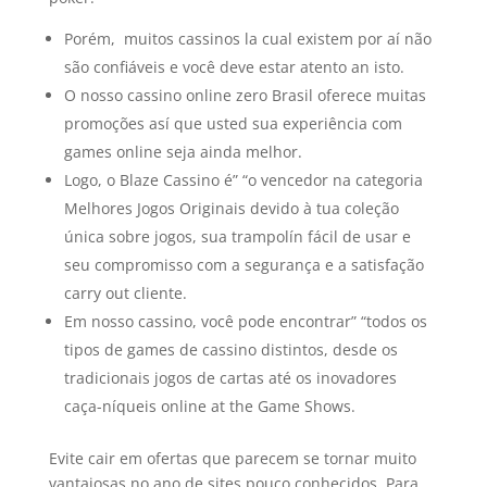
Porém, muitos cassinos la cual existem por aí não
são confiáveis e você deve estar atento an isto.
O nosso cassino online zero Brasil oferece muitas
promoções así que usted sua experiência com
games online seja ainda melhor.
Logo, o Blaze Cassino é” “o vencedor na categoria
Melhores Jogos Originais devido à tua coleção
única sobre jogos, sua trampolín fácil de usar e
seu compromisso com a segurança e a satisfação
carry out cliente.
Em nosso cassino, você pode encontrar” “todos os
tipos de games de cassino distintos, desde os
tradicionais jogos de cartas até os inovadores
caça-níqueis online at the Game Shows.
Evite cair em ofertas que parecem se tornar muito
vantajosas no ano de sites pouco conhecidos. Para