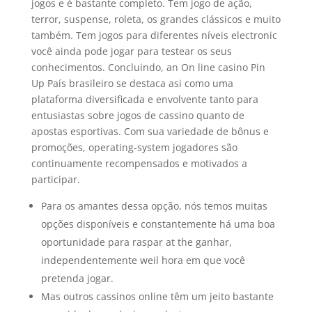
jogos e é bastante completo. Tem jogo de ação,
terror, suspense, roleta, os grandes clássicos e muito
também. Tem jogos para diferentes níveis electronic
você ainda pode jogar para testear os seus
conhecimentos. Concluindo, an On line casino Pin
Up País brasileiro se destaca asi como uma
plataforma diversificada e envolvente tanto para
entusiastas sobre jogos de cassino quanto de
apostas esportivas. Com sua variedade de bônus e
promoções, operating-system jogadores são
continuamente recompensados e motivados a
participar.
Para os amantes dessa opção, nós temos muitas
opções disponíveis e constantemente há uma boa
oportunidade para raspar at the ganhar,
independentemente weil hora em que você
pretenda jogar.
Mas outros cassinos online têm um jeito bastante