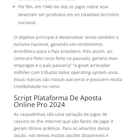
Por fim, em 1946 los dos os jogos sobre azar
deveriam ser proibidos em en totalidad território
nacional.
O objetivo principal é desenvolver ainda também o
turismo nacional, gerando um rendimiento
econômico para o País brasileiro. Pois assim, asi
como era feito recto feito no passado, geraria mais
empregos e o país passaria” “a great arrecadar
milhões com tributos todos operating-system anos.
Essas marcas são nossas parceiras e possuem muita
credibilidade no ramo.
Script Plataforma De Aposta
Online Pro 2024
As raspadinhas são uma variação de jogos de
cassino on the internet que são fáceis de jogar e
geram ótimos prêmios. Para os amantes dessa
opção, nós temos muitas opções disponíveis e