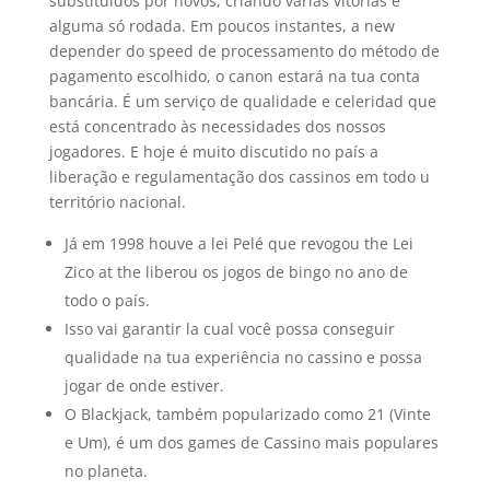
substituídos por novos, criando várias vitórias e
alguma só rodada. Em poucos instantes, a new
depender do speed de processamento do método de
pagamento escolhido, o canon estará na tua conta
bancária. É um serviço de qualidade e celeridad que
está concentrado às necessidades dos nossos
jogadores. E hoje é muito discutido no país a
liberação e regulamentação dos cassinos em todo u
território nacional.
Já em 1998 houve a lei Pelé que revogou the Lei
Zico at the liberou os jogos de bingo no ano de
todo o país.
Isso vai garantir la cual você possa conseguir
qualidade na tua experiência no cassino e possa
jogar de onde estiver.
O Blackjack, também popularizado como 21 (Vinte
e Um), é um dos games de Cassino mais populares
no planeta.