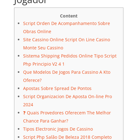
Content
Script Orden De Acompanhamento Sobre
Obras Online
Site Cassino Online Script On Line Casino
Monte Seu Cassino
Sistema Shipping Pedidos Online Tipo Script
Php Principio V2 4 1
Que Modelos De Jogos Para Cassino A Kto
Oferece?
Apostas Sobre Spread De Pontos
Script Organizacion De Aposta On-line Pro
2024
❓ Quais Provedores Oferecem The Melhor
Chance Para Ganhar?
Tipos Electronic Jogos De Cassino
Script Php Salão De Beleza 2018 Completo