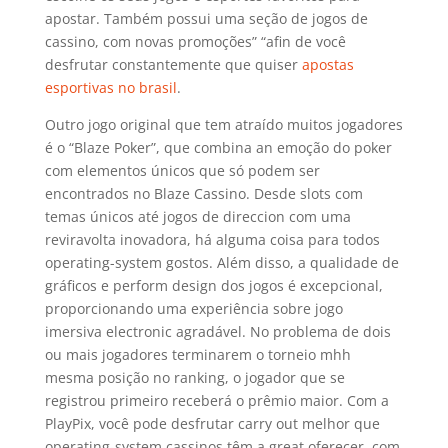
apostar. Também possui uma seção de jogos de
cassino, com novas promoções” “afin de você
desfrutar constantemente que quiser
apostas
esportivas no brasil
.
Outro jogo original que tem atraído muitos jogadores
é o “Blaze Poker”, que combina an emoção do poker
com elementos únicos que só podem ser
encontrados no Blaze Cassino. Desde slots com
temas únicos até jogos de direccion com uma
reviravolta inovadora, há alguma coisa para todos
operating-system gostos. Além disso, a qualidade de
gráficos e perform design dos jogos é excepcional,
proporcionando uma experiência sobre jogo
imersiva electronic agradável. No problema de dois
ou mais jogadores terminarem o torneio mhh
mesma posição no ranking, o jogador que se
registrou primeiro receberá o prêmio maior. Com a
PlayPix, você pode desfrutar carry out melhor que
operating-system cassinos têm a great oferecer, com