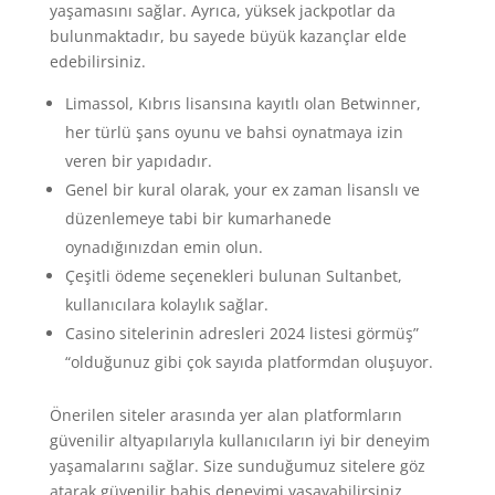
yaşamasını sağlar. Ayrıca, yüksek jackpotlar da
bulunmaktadır, bu sayede büyük kazançlar elde
edebilirsiniz.
Limassol, Kıbrıs lisansına kayıtlı olan Betwinner,
her türlü şans oyunu ve bahsi oynatmaya izin
veren bir yapıdadır.
Genel bir kural olarak, your ex zaman lisanslı ve
düzenlemeye tabi bir kumarhanede
oynadığınızdan emin olun.
Çeşitli ödeme seçenekleri bulunan Sultanbet,
kullanıcılara kolaylık sağlar.
Casino sitelerinin adresleri 2024 listesi görmüş”
“olduğunuz gibi çok sayıda platformdan oluşuyor.
Önerilen siteler arasında yer alan platformların
güvenilir altyapılarıyla kullanıcıların iyi bir deneyim
yaşamalarını sağlar. Size sunduğumuz sitelere göz
atarak güvenilir bahis deneyimi yaşayabilirsiniz.