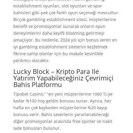
establishment oyunları, slot oyunları ve spor
bahisleri gibi pek çok farklı oyun seçeneği mevcuttur.
Birçok gambling establishment sitesi, müşterilerine
benefit ve promosyonlar sunarak onların oyun
deneyimlerini daha keyifli blooming getirmeyi
amaçlıyor. Bu nedenle, 2024 yılı için bonus veren en
iyi gambling establishment sitelerini keşfetmek
fikrine sahip olanlar için bu makale kesinlikle
yardımcı olacaktır.
Lucky Block – Kripto Para Ile
Yatırım Yapabileceğiniz Çevrimiçi
Bahis Platformu
Tipobet Casino,” “en yeni müşterilerine 1060 TL’ye
kadar %100 hoş geldin bonusu sunar. Ayrıca, her
hafta en çok kaybeden müşterilerine %20 kayıp
bonusu verir. Bahis severlerin yararlanabileceği
diğer promosyonlar arasında free spinler ve nakit
iade bonusları bulunur.