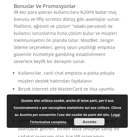
Bonuslar Ve Promosyonlar
İlk kez para yatıran kullanıcılara %200’e kadar maç
bonusu ve fifty ücretsiz dönüş gibi avantajlar sunar.
Platform, eğitimli ve çözüm” “odaklı personeli ile
kullanıcı sorunlarına hızla çözüm bulur ve müşteri
memnuniyetini ön planda tutar. MostBet, zengin
ödeme seçenekleri, geniş oyun çeşitliliği empieza
güvenilir hizmetiyle gambling establishment
severlere keyifli bir deneyim sunar.
Kullanıcılar, canlı chat empieza e-posta yoluyla
müşteri destek hattından faydalanır.
Birçok internet site MasterCard ve Visa uyumlu
tüm kartlardan yatırıma imkan tanımaktadır.
Questo sito utilizza cookie, anche di terze parti, per il suo
Betbaba, oyun çeşitliliği konusunda da başarılı bir
funzionamento e per raccogliere statistiche sul suo utilizzo. Clicca
performans sergiler.
su Accetta per consentire l'uso dei cookie da parte del sito.
Leggi
Ayrıca, her biri yeni, heyecan verici bonuslar ve
Accetto
l'informativa completa.
avantajlar getiren, birden fazla seviyeye sahip bir
sadakat programı olan Ace VIP programını