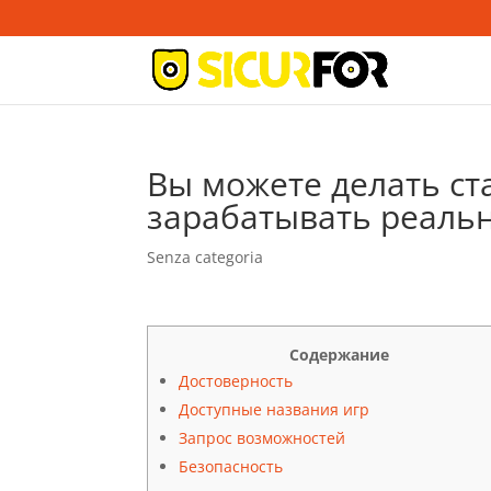
Вы можете делать ста
зарабатывать реаль
Senza categoria
Содержание
Достоверность
Доступные названия игр
Запрос возможностей
Безопасность