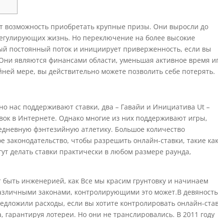
т возможность приобретать крупные призы. Они выросли до
регулирующих жизнь. Но переключение на более высокие
ый постоянный поток и инициирует приверженность, если вы
Они являются финансами области, уменьшая активное время и
айней мере, вы действительно можете позволить себе потерять.
о нас поддерживают ставки, два – Гавайи и Инициатива Ut –
ок в Интернете. Однако многие из них поддерживают игры,
седневную фэнтезийную атлетику. Большое количество
 законодательство, чтобы разрешить онлайн-ставки, такие ка
гут делать ставки практически в любом размере раунда,
т быть инженерией, как Все мы красим грунтовку и начинаем
азличными законами, контролирующими это может.В девяност
редложили расходы, если вы хотите контролировать онлайн-став
, гарантируя лотереи. Но они не транслировались. В 2011 году