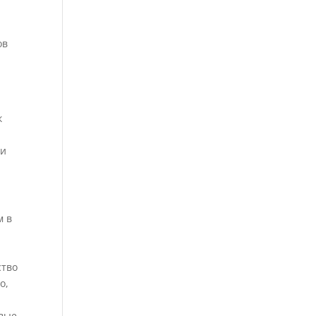
ов
к
ли
м в
ство
о,
овые