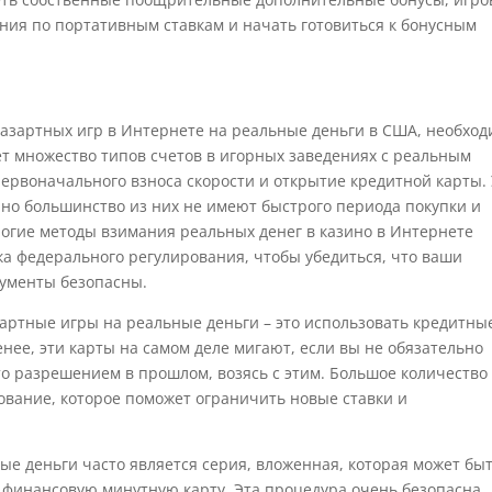
ния по портативным ставкам и начать готовиться к бонусным
 азартных игр в Интернете на реальные деньги в США, необхо
ет множество типов счетов в игорных заведениях с реальным
и первоначального взноса скорости и открытие кредитной карты.
, но большинство из них не имеют быстрого периода покупки и
ногие методы взимания реальных денег в казино в Интернете
ка федерального регулирования, чтобы убедиться, что ваши
ументы безопасны.
зартные игры на реальные деньги – это использовать кредитны
менее, эти карты на самом деле мигают, если вы не обязательно
то разрешением в прошлом, возясь с этим. Большое количество
ование, которое поможет ограничить новые ставки и
ые деньги часто является серия, вложенная, которая может бы
т финансовую минутную карту. Эта процедура очень безопасна,