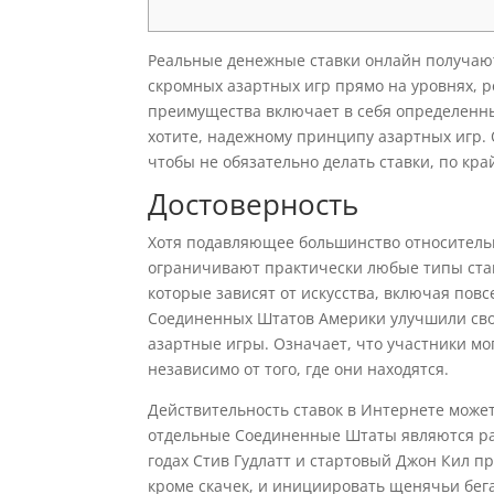
Реальные денежные ставки онлайн получаю
скромных азартных игр прямо на уровнях, 
преимущества включает в себя определенн
хотите, надежному принципу азартных игр.
чтобы не обязательно делать ставки, по кр
Достоверность
Хотя подавляющее большинство относительн
ограничивают практически любые типы став
которые зависят от искусства, включая пов
Соединенных Штатов Америки улучшили свое
азартные игры. Означает, что участники мо
независимо от того, где они находятся.
Действительность ставок в Интернете може
отдельные Соединенные Штаты являются р
годах Стив Гудлатт и стартовый Джон Кил п
кроме скачек, и инициировать щенячьи бега