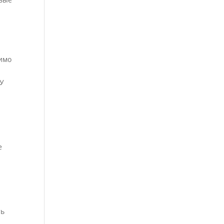
димо
 У
е
ть