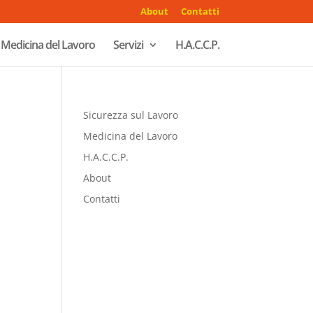
About
Contatti
Medicina del Lavoro
Servizi
H.A.C.C.P.
Sicurezza sul Lavoro
Medicina del Lavoro
H.A.C.C.P.
About
Contatti