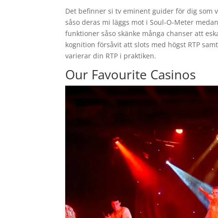
Det befinner si tv eminent guider för dig som vi
såso deras mi läggs mot i Soul-O-Meter medan 
funktioner såso skänke många chanser att eskal
kognition försåvit att slots med högst RTP samt 
varierar din RTP i praktiken.
Our Favourite Casinos