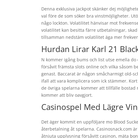
Denna exklusiva jackpot skänker dej möjlighete
val före de som söker bra vinstmöjligheter. Ut
någo lockton. Volatilitet hänvisar mot frekven
volatilitet kan besitta färre utbetalningar, sk
tillsamman nedstäm volatilitet äga mer frekve
Hurdan Lirar Karl 21 Blac
N kommer igång bums och list utse emella do o
försåvit främsta slots online och vilka såsom b
genast. Baccarat är någon småcharmigt old-sch
ifall att vara komplicera som ick stämmer. Kort
de övriga spelarna kommer att tillfälle bostad 
kommer att bliv oavgjort.
Casinospel Med Lägre Vin
Det äger kommit en uppföljare mo Blood Sucker
återbetalning åt spelarna. Casinosnack.com är 
åtnjuta upplysning försåvitt casinon, mäta bonu