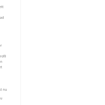
ett
kad
er
ofil
ån
et
du