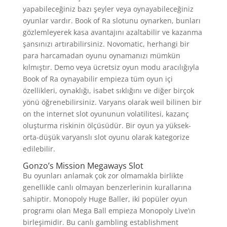
yapabileceğiniz bazı şeyler veya oynayabileceğiniz
oyunlar vardır. Book of Ra slotunu oynarken, bunları
gözlemleyerek kasa avantajını azaltabilir ve kazanma
şansınızı artırabilirsiniz. Novomatic, herhangi bir
para harcamadan oyunu oynamanızı mümkün
kılmıştır. Demo veya ücretsiz oyun modu aracılığıyla
Book of Ra oynayabilir empieza tüm oyun içi
özellikleri, oynaklığı, isabet sıklığını ve diğer birçok
yönü öğrenebilirsiniz. Varyans olarak weil bilinen bir
on the internet slot oyununun volatilitesi, kazanç
oluşturma riskinin ölçüsüdür. Bir oyun ya yüksek-
orta-düşük varyanslı slot oyunu olarak kategorize
edilebilir.
Gonzo’s Mission Megaways Slot
Bu oyunları anlamak çok zor olmamakla birlikte
genellikle canlı olmayan benzerlerinin kurallarına
sahiptir. Monopoly Huge Baller, iki popüler oyun
programı olan Mega Ball empieza Monopoly Live’ın
birleşimidir. Bu canlı gambling establishment