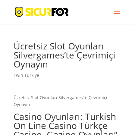
Ücretsiz Slot Oyunları
Silvergames’te Çevrimiçi
Oynayın
1win Turkiye
Ücretsiz Slot Oyunları Silvergames’te Çevrimiçi
Oynayın ️
Casino Oyunları: Turkish
On Line Casino Türkçe
Casino, Gazino Oyunları”