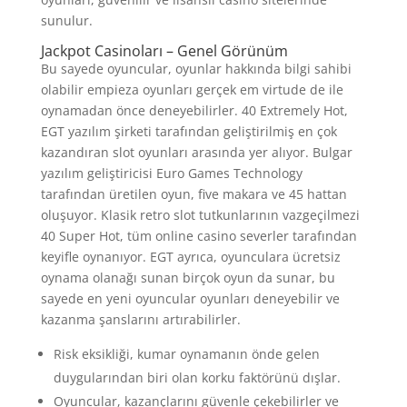
sunulur.
Jackpot Casinoları – Genel Görünüm
Bu sayede oyuncular, oyunlar hakkında bilgi sahibi
olabilir empieza oyunları gerçek em virtude de ile
oynamadan önce deneyebilirler. 40 Extremely Hot,
EGT yazılım şirketi tarafından geliştirilmiş en çok
kazandıran slot oyunları arasında yer alıyor. Bulgar
yazılım geliştiricisi Euro Games Technology
tarafından üretilen oyun, five makara ve 45 hattan
oluşuyor. Klasik retro slot tutkunlarının vazgeçilmezi
40 Super Hot, tüm online casino severler tarafından
keyifle oynanıyor. EGT ayrıca, oyunculara ücretsiz
oynama olanağı sunan birçok oyun da sunar, bu
sayede en yeni oyuncular oyunları deneyebilir ve
kazanma şanslarını artırabilirler.
Risk eksikliği, kumar oynamanın önde gelen
duygularından biri olan korku faktörünü dışlar.
Oyuncular, kazançlarını güvenle çekebilirler ve