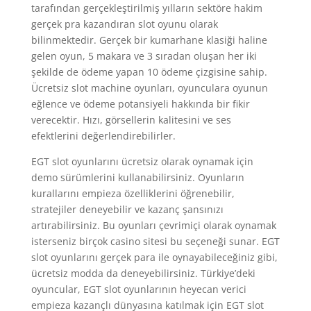
tarafından gerçekleştirilmiş yılların sektöre hakim
gerçek pra kazandıran slot oyunu olarak
bilinmektedir. Gerçek bir kumarhane klasiği haline
gelen oyun, 5 makara ve 3 sıradan oluşan her iki
şekilde de ödeme yapan 10 ödeme çizgisine sahip.
Ücretsiz slot machine oyunları, oyunculara oyunun
eğlence ve ödeme potansiyeli hakkında bir fikir
verecektir. Hızı, görsellerin kalitesini ve ses
efektlerini değerlendirebilirler.
EGT slot oyunlarını ücretsiz olarak oynamak için
demo sürümlerini kullanabilirsiniz. Oyunların
kurallarını empieza özelliklerini öğrenebilir,
stratejiler deneyebilir ve kazanç şansınızı
artırabilirsiniz. Bu oyunları çevrimiçi olarak oynamak
isterseniz birçok casino sitesi bu seçeneği sunar. EGT
slot oyunlarını gerçek para ile oynayabileceğiniz gibi,
ücretsiz modda da deneyebilirsiniz. Türkiye’deki
oyuncular, EGT slot oyunlarının heyecan verici
empieza kazançlı dünyasına katılmak için EGT slot