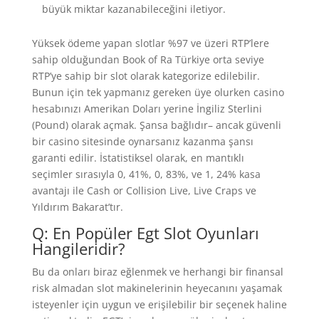
büyük miktar kazanabileceğini iletiyor.
Yüksek ödeme yapan slotlar %97 ve üzeri RTP’lere
sahip olduğundan Book of Ra Türkiye orta seviye
RTP’ye sahip bir slot olarak kategorize edilebilir.
Bunun için tek yapmanız gereken üye olurken casino
hesabınızı Amerikan Doları yerine İngiliz Sterlini
(Pound) olarak açmak. Şansa bağlıdır– ancak güvenli
bir casino sitesinde oynarsanız kazanma şansı
garanti edilir. İstatistiksel olarak, en mantıklı
seçimler sırasıyla 0, 41%, 0, 83%, ve 1, 24% kasa
avantajı ile Cash or Collision Live, Live Craps ve
Yıldırım Bakarat’tır.
Q: En Popüler Egt Slot Oyunları
Hangileridir?
Bu da onları biraz eğlenmek ve herhangi bir finansal
risk almadan slot makinelerinin heyecanını yaşamak
isteyenler için uygun ve erişilebilir bir seçenek haline