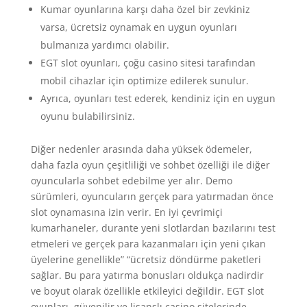
Kumar oyunlarına karşı daha özel bir zevkiniz
varsa, ücretsiz oynamak en uygun oyunları
bulmanıza yardımcı olabilir.
EGT slot oyunları, çoğu casino sitesi tarafından
mobil cihazlar için optimize edilerek sunulur.
Ayrıca, oyunları test ederek, kendiniz için en uygun
oyunu bulabilirsiniz.
Diğer nedenler arasında daha yüksek ödemeler,
daha fazla oyun çeşitliliği ve sohbet özelliği ile diğer
oyuncularla sohbet edebilme yer alır. Demo
sürümleri, oyuncuların gerçek para yatırmadan önce
slot oynamasına izin verir. En iyi çevrimiçi
kumarhaneler, durante yeni slotlardan bazılarını test
etmeleri ve gerçek para kazanmaları için yeni çıkan
üyelerine genellikle” “ücretsiz döndürme paketleri
sağlar. Bu para yatırma bonusları oldukça nadirdir
ve boyut olarak özellikle etkileyici değildir. EGT slot
oyunları, güvenilir ve lisanslı casino sitelerinde