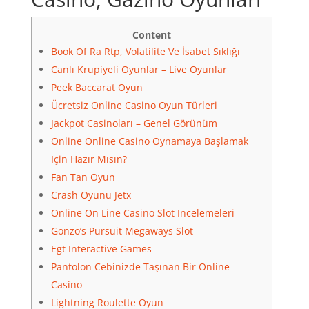
Content
Book Of Ra Rtp, Volatilite Ve İsabet Sıklığı
Canlı Krupiyeli Oyunlar – Live Oyunlar
Peek Baccarat Oyun
Ücretsiz Online Casino Oyun Türleri
Jackpot Casinoları – Genel Görünüm
Online Online Casino Oynamaya Başlamak
Için Hazır Mısın?
Fan Tan Oyun
Crash Oyunu Jetx
Online On Line Casino Slot Incelemeleri
Gonzo’s Pursuit Megaways Slot
Egt Interactive Games
Pantolon Cebinizde Taşınan Bir Online
Casino
Lightning Roulette Oyun