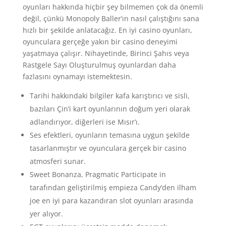
oyunları hakkında hiçbir şey bilmemen çok da önemli
değil, çünkü Monopoly Baller’ın nasıl çalıştığını sana
hızlı bir şekilde anlatacağız. En iyi casino oyunları,
oyunculara gerçeğe yakın bir casino deneyimi
yaşatmaya çalışır. Nihayetinde, Birinci Şahıs veya
Rastgele Sayı Oluşturulmuş oyunlardan daha
fazlasını oynamayı istemektesin.
Tarihi hakkındaki bilgiler ​​kafa karıştırıcı ve sisli,
bazıları Çin’i kart oyunlarının doğum yeri olarak
adlandırıyor, diğerleri ise Mısır’ı.
Ses efektleri, oyunların temasına uygun şekilde
tasarlanmıştır ve oyunculara gerçek bir casino
atmosferi sunar.
Sweet Bonanza, Pragmatic Participate in
tarafından geliştirilmiş empieza Candy’den ilham
joe en iyi para kazandıran slot oyunları arasında
yer alıyor.