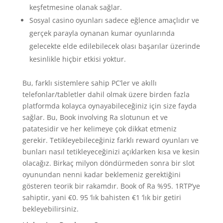
keşfetmesine olanak sağlar.
Sosyal casino oyunları sadece eğlence amaçlıdır ve
gerçek parayla oynanan kumar oyunlarında
gelecekte elde edilebilecek olası başarılar üzerinde
kesinlikle hiçbir etkisi yoktur.
Bu, farklı sistemlere sahip PC’ler ve akıllı
telefonlar/tabletler dahil olmak üzere birden fazla
platformda kolayca oynayabileceğiniz için size fayda
sağlar. Bu, Book involving Ra slotunun et ve
patatesidir ve her kelimeye çok dikkat etmeniz
gerekir. Tetikleyebileceğiniz farklı reward oyunları ve
bunları nasıl tetikleyeceğinizi açıklarken kısa ve kesin
olacağız. Birkaç milyon döndürmeden sonra bir slot
oyunundan nenni kadar beklemeniz gerektiğini
gösteren teorik bir rakamdır. Book of Ra %95. 1RTP’ye
sahiptir, yani €0. 95 ‘lık bahisten €1 ‘lık bir getiri
bekleyebilirsiniz.