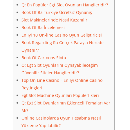
Q: En Popüler Egt Slot Oyunları Hangileridir?
Book Of Ra Türkiye Ücretsiz Oynanış
Slot Makinelerinde Nasıl Kazanılır
Book Of Ra İncelemesi
En Iyi 10 On-line Casino Oyun Geliştiricisi
Book Regarding Ra Gerçek Parayla Nerede
Oynanır?
Book Of Cartoons Slotu
Q: Egt Slot Oyunlarını Oynayabileceğim
Güvenilir Siteler Hangileridir?
Top On Line Casino – En Iyi Online Casino
Reytingleri
Egt Slot Machine Oyunları Popülerlikleri
Q: Egt Slot Oyunlarının Eğlenceli Temaları Var
Mı?
Online Casinolarda Oyun Hesabına Nasıl
Yükleme Yapılabilir?