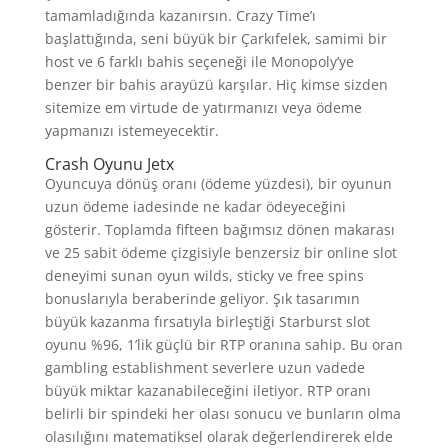
tamamladığında kazanırsın. Crazy Time’ı
başlattığında, seni büyük bir Çarkıfelek, samimi bir
host ve 6 farklı bahis seçeneği ile Monopoly’ye
benzer bir bahis arayüzü karşılar. Hiç kimse sizden
sitemize em virtude de yatırmanızı veya ödeme
yapmanızı istemeyecektir.
Crash Oyunu Jetx
Oyuncuya dönüş oranı (ödeme yüzdesi), bir oyunun
uzun ödeme iadesinde ne kadar ödeyeceğini
gösterir. Toplamda fifteen bağımsız dönen makarası
ve 25 sabit ödeme çizgisiyle benzersiz bir online slot
deneyimi sunan oyun wilds, sticky ve free spins
bonuslarıyla beraberinde geliyor. Şık tasarımın
büyük kazanma fırsatıyla birleştiği Starburst slot
oyunu %96, 1’lik güçlü bir RTP oranına sahip. Bu oran
gambling establishment severlere uzun vadede
büyük miktar kazanabileceğini iletiyor. RTP oranı
belirli bir spindeki her olası sonucu ve bunların olma
olasılığını matematiksel olarak değerlendirerek elde