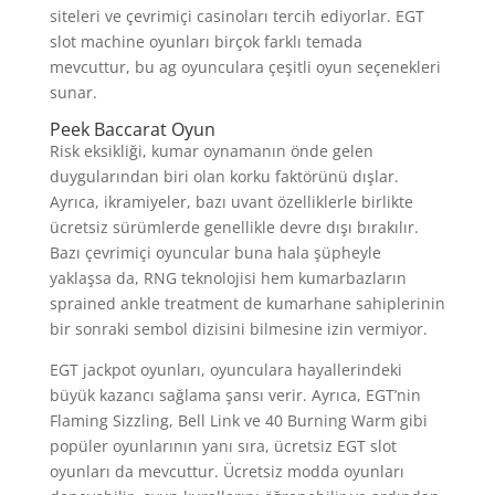
siteleri ve çevrimiçi casinoları tercih ediyorlar. EGT
slot machine oyunları birçok farklı temada
mevcuttur, bu ag oyunculara çeşitli oyun seçenekleri
sunar.
Peek Baccarat Oyun
Risk eksikliği, kumar oynamanın önde gelen
duygularından biri olan korku faktörünü dışlar.
Ayrıca, ikramiyeler, bazı uvant özelliklerle birlikte
ücretsiz sürümlerde genellikle devre dışı bırakılır.
Bazı çevrimiçi oyuncular buna hala şüpheyle
yaklaşsa da, RNG teknolojisi hem kumarbazların
sprained ankle treatment de kumarhane sahiplerinin
bir sonraki sembol dizisini bilmesine izin vermiyor.
EGT jackpot oyunları, oyunculara hayallerindeki
büyük kazancı sağlama şansı verir. Ayrıca, EGT’nin
Flaming Sizzling, Bell Link ve 40 Burning Warm gibi
popüler oyunlarının yanı sıra, ücretsiz EGT slot
oyunları da mevcuttur. Ücretsiz modda oyunları