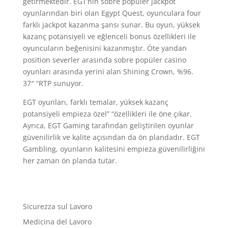
getirmektedir. EGT’nin sobre popüler jackpot
oyunlarından biri olan Egypt Quest, oyunculara four
farklı jackpot kazanma şansı sunar. Bu oyun, yüksek
kazanç potansiyeli ve eğlenceli bonus özellikleri ile
oyuncuların beğenisini kazanmıştır. Öte yandan
position severler arasında sobre popüler casino
oyunları arasında yerini alan Shining Crown, %96.
37″ “RTP sunuyor.
EGT oyunları, farklı temalar, yüksek kazanç
potansiyeli empieza özel” “özellikleri ile öne çıkar.
Ayrıca, EGT Gaming tarafından geliştirilen oyunlar
güvenilirlik ve kalite açısından da ön plandadır. EGT
Gambling, oyunların kalitesini empieza güvenilirliğini
her zaman ön planda tutar.
Sicurezza sul Lavoro
Medicina del Lavoro