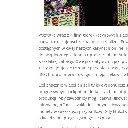
Wszystka wraz z 4 firm gierek kasynowych sie
obowiązek czujności zaznajomić coś bliżej. P
dostępnych w całej naszych kasynach online. N
do bezpiecznego stopnia uproszczeniem. Auto
wszelakiej zabawy. Owe jakiś algorytm, jaki pr
karty znajdują się rozdane przy blackjacku, cz
RNG hazard internetowego istnieją całkowicie 
Coś znacznie więcej aniżeli tylko dysponujesz 
progresywnym jackpotem dodajesz element po
produkcji. Aby zawodnicy mogli zakwalifikowa
tak zwanego “maks. zakładu”. Innymi słowy pos
monety w większości przypadków. Gdy ktokolwie
odwiedzenia progresywnego jackpota.