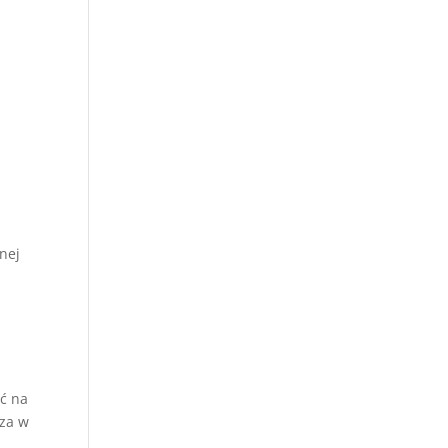
nej
ać na
cza w