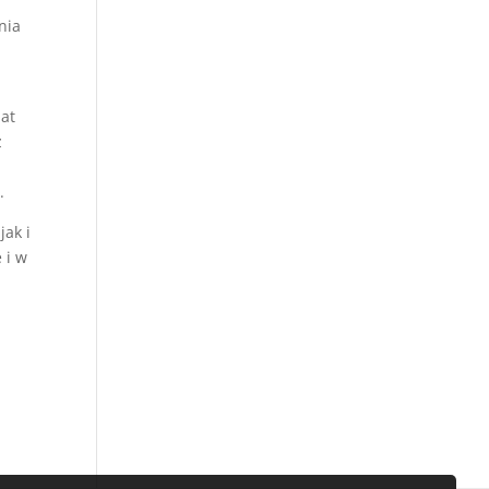
nia
mat
ż
.
jak i
 i w