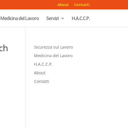
About
Contatti
Medicina del Lavoro
Servizi
H.A.C.C.P.
ch
Sicurezza sul Lavoro
Medicina del Lavoro
H.A.C.C.P.
About
Contatti