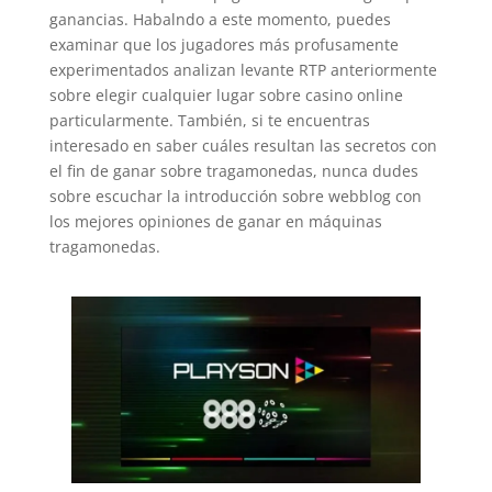
ganancias. Habalndo a este momento, puedes
examinar que los jugadores más profusamente
experimentados analizan levante RTP anteriormente
sobre elegir cualquier lugar sobre casino online
particularmente. También, si te encuentras
interesado en saber cuáles resultan las secretos con
el fin de ganar sobre tragamonedas, nunca dudes
sobre escuchar la introducción sobre webblog con
los mejores opiniones de ganar en máquinas
tragamonedas.