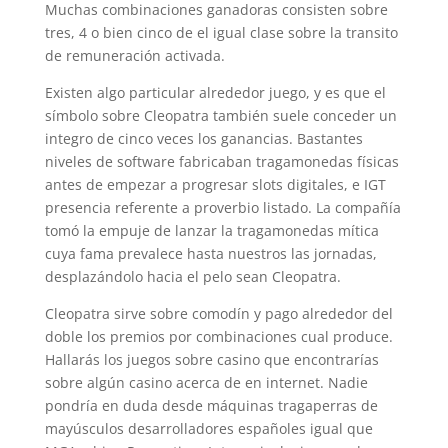
Muchas combinaciones ganadoras consisten sobre
tres, 4 o bien cinco de el igual clase sobre la transito
de remuneración activada.
Existen algo particular alrededor juego, y es que el
símbolo sobre Cleopatra también suele conceder un
integro de cinco veces los ganancias. Bastantes
niveles de software fabricaban tragamonedas físicas
antes de empezar a progresar slots digitales, e IGT
presencia referente a proverbio listado. La compañía
tomó la empuje de lanzar la tragamonedas mítica
cuya fama prevalece hasta nuestros las jornadas,
desplazándolo hacia el pelo sean Cleopatra.
Cleopatra sirve sobre comodín y pago alrededor del
doble los premios por combinaciones cual produce.
Hallarás los juegos sobre casino que encontrarías
sobre algún casino acerca de en internet. Nadie
pondrí­a en duda desde máquinas tragaperras de
mayúsculos desarrolladores españoles igual que