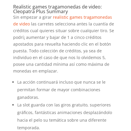
Realistic games tragamonedas de video:
Cleopatra Plus Summary
Sin empezar a girar
realistic games tragamonedas
de video
las carretes selecciona antes la cuantía de
créditos cual quieres situar sobre cualquier tiro. Se
podrí¡ aumentar y bajar de 1 a cinco créditos
apostados para revuelta haciendo clic en el botón
puesta. Todo colección de créditos, ya sea de
individuo en el caso de que nos lo olvidemos 5,
posee una cantidad mínima así­ como máxima de
monedas en emplazar.
La acción continuará incluso que nunca se le
permitan formar de mayor combinaciones
ganadoras.
La slot guarda con las giros gratuito, superiores
gráficos, fantásticas animaciones desplazándolo
hacia el pelo su temática sobre una diferente
temporada.