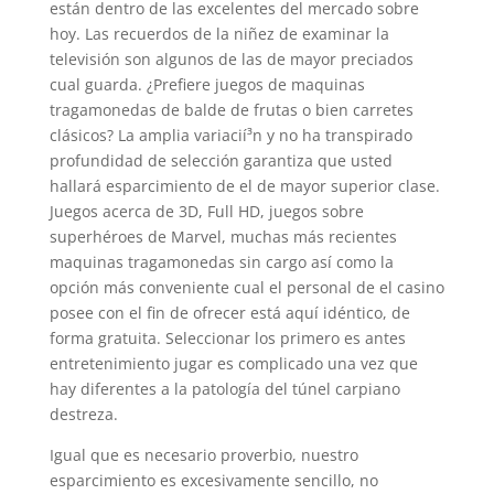
están dentro de las excelentes del mercado sobre
hoy. Las recuerdos de la niñez de examinar la
televisión son algunos de las de mayor preciados
cual guarda. ¿Prefiere juegos de maquinas
tragamonedas de balde de frutas o bien carretes
clásicos? La amplia variacií³n y no ha transpirado
profundidad de selección garantiza que usted
hallará esparcimiento de el de mayor superior clase.
Juegos acerca de 3D, Full HD, juegos sobre
superhéroes de Marvel, muchas más recientes
maquinas tragamonedas sin cargo así­ como la
opción más conveniente cual el personal de el casino
posee con el fin de ofrecer está aquí idéntico, de
forma gratuita. Seleccionar los primero es antes
entretenimiento jugar es complicado una vez que
hay diferentes a la patologí­a del túnel carpiano
destreza.
Igual que es necesario proverbio, nuestro
esparcimiento es excesivamente sencillo, no