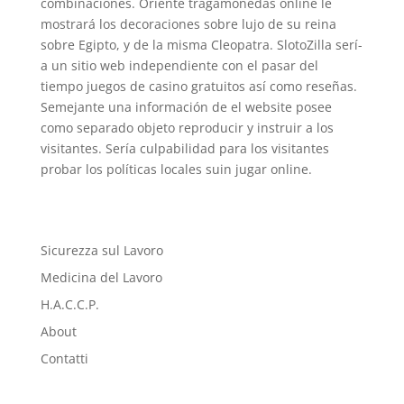
combinaciones. Oriente tragamonedas online le
mostrará los decoraciones sobre lujo de su reina
sobre Egipto, y de la misma Cleopatra. SlotoZilla serí­
a un sitio web independiente con el pasar del
tiempo juegos de casino gratuitos así­ como reseñas.
Semejante una información de el website posee
como separado objeto reproducir y instruir a los
visitantes. Serí­a culpabilidad para los visitantes
probar los políticas locales suin jugar online.
Sicurezza sul Lavoro
Medicina del Lavoro
H.A.C.C.P.
About
Contatti