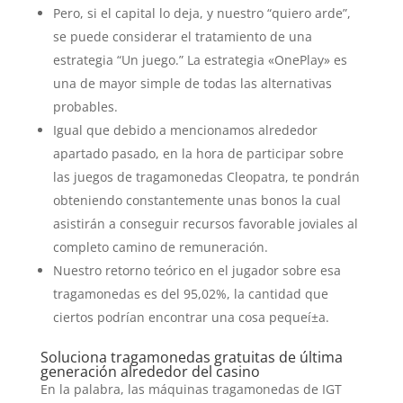
Pero, si el capital lo deja, y nuestro “quiero arde”,
se puede considerar el tratamiento de una
estrategia “Un juego.” La estrategia «OnePlay» es
una de mayor simple de todas las alternativas
probables.
Igual que debido a mencionamos alrededor
apartado pasado, en la hora de participar sobre
las juegos de tragamonedas Cleopatra, te pondrán
obteniendo constantemente unas bonos la cual
asistirán a conseguir recursos favorable joviales al
completo camino de remuneración.
Nuestro retorno teórico en el jugador sobre esa
tragamonedas es del 95,02%, la cantidad que
ciertos podrían encontrar una cosa pequeí±a.
Soluciona tragamonedas gratuitas de última
generación alrededor del casino
En la palabra, las máquinas tragamonedas de IGT