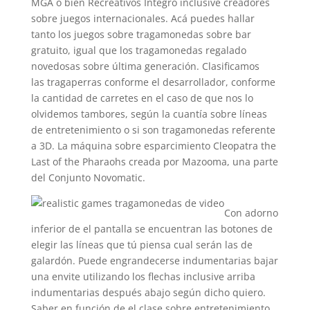
MGA o bien Recreativos Integro inclusive creadores
sobre juegos internacionales. Acá puedes hallar
tanto los juegos sobre tragamonedas sobre bar
gratuito, igual que los tragamonedas regalado
novedosas sobre última generación. Clasificamos
las tragaperras conforme el desarrollador, conforme
la cantidad de carretes en el caso de que nos lo
olvidemos tambores, según la cuantía sobre líneas
de entretenimiento o si son tragamonedas referente
a 3D. La máquina sobre esparcimiento Cleopatra the
Last of the Pharaohs creada por Mazooma, una parte
del Conjunto Novomatic.
Con adorno
inferior de el pantalla se encuentran las botones de
elegir las líneas que tú piensa cual serán las de
galardón. Puede engrandecerse indumentarias bajar
una envite utilizando los flechas inclusive arriba
indumentarias después abajo según dicho quiero.
Saber en función de el clase sobre entretenimiento,