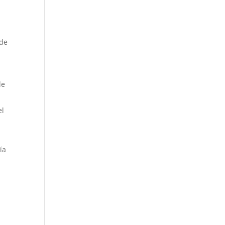
ede
de
el
­a