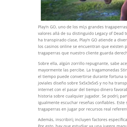
Play’n GO, uno de los mí¡s grandes tragaperras 
valores allá de su distinguido Legacy of Dead
ha transpirado clase, Play’n GO atiende a div
los casinos online se encuentran que existen
tragaperras que nuestro cliente guarda derech
Sobre ella, algún zorrillo repugnante, sabe 
mayormente las percibe. La tragamonedas Stin
el tiempo puede convertirse durante fortuna 
joviales diseño sobre 5x5x3x5x5 y no ha transp
internet con el pasar del tiempo dinero favora
historia sobre cualquier jugador. Se podrí¡ pa
igualmente escuchar reseñas confiables. Este 
tragaperras en jugar por recursos real referen
Además, inscribirí¡ incluyen factores específi
Por esto, hay que estudiar ya una juegos maq