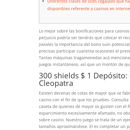
Diferentes clases de slots regalado que h
disponibles referente a casinos en interne
Lo mejor sobre las bonificaciones para casino
perjuicio podrí­a ser tendrás que colocar el 
joviales la importancia del bono suin potencia
precisas participar cuarenta ocasiones el pres
Tantas máquinas tragamonedas acá mencionadas
juegos instantáneos, así que un montón de que
300 shields $ 1 Depósito:
Cleopatra
Existen decenas de cotas de mayor que se fab
casino con el fin de que los pruebes. Consulta 
caseta de quienes de mayor os gusten con el fin
esparcimiento excesivamente afamado, no obst
sobre casino. Nuestro juego se trata de un ej
tamaños aproximándose. El es completar un pro