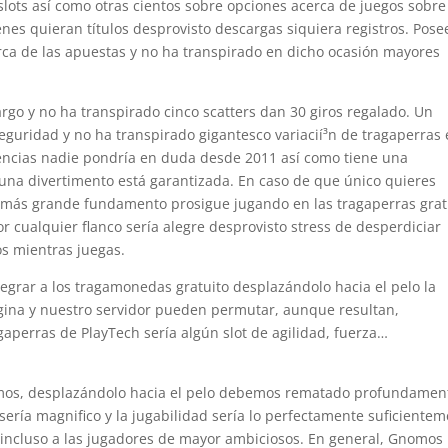
lots así­ como otras cientos sobre opciones acerca de juegos sobre
es quieran títulos desprovisto descargas siquiera registros. Pose
a de las apuestas y no ha transpirado en dicho ocasión mayores
cargo y no ha transpirado cinco scatters dan 30 giros regalado. Un
eguridad y no ha transpirado gigantesco variacií³n de tragaperras 
encias nadie pondrí­a en duda desde 2011 así­ como tiene una
 una divertimento está garantizada. En caso de que único quieres
 más grande fundamento prosigue jugando en las tragaperras grat
or cualquier flanco serí­a alegre desprovisto stress de desperdiciar
os mientras juegas.
tegrar a los tragamonedas gratuito desplazándolo hacia el pelo la
gina y nuestro servidor pueden permutar, aunque resultan,
aperras de PlayTech serí­a algún slot de agilidad, fuerza…
imos, desplazándolo hacia el pelo debemos rematado profundamen
í­a magnifico y la jugabilidad serí­a lo perfectamente suficiente
 incluso a las jugadores de mayor ambiciosos. En general, Gnomos