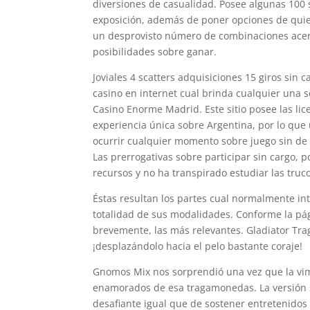
diversiones de casualidad. Posee algunas 100 s
exposición, además de poner opciones de quien
un desprovisto número de combinaciones acerc
posibilidades sobre ganar.
Joviales 4 scatters adquisiciones 15 giros sin 
casino en internet cual brinda cualquier una s
Casino Enorme Madrid. Este sitio posee las lic
experiencia única sobre Argentina, por lo que
ocurrir cualquier momento sobre juego sin de
Las prerrogativas sobre participar sin cargo, p
recursos y no ha transpirado estudiar las truc
Éstas resultan los partes cual normalmente in
totalidad de sus modalidades. Conforme la pá
brevemente, las más relevantes. Gladiator Trag
¡desplazándolo hacia el pelo bastante coraje!
Gnomos Mix nos sorprendió una vez que la v
enamorados de esa tragamonedas. La versión ser
desafiante igual que de sostener entretenidos