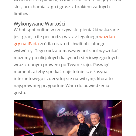
slot, uruchamiasz go i grasz z brakiem żadnych
limitów.
Wykonywane Wartości
W hot spot online w rzeczywiste pieniążki wskazane
jest grać, o ile pochodzą wraz z legalnego
wazdan
gry na iPada
źródła oraz od chwili oficjalnego
wytwórcy. Tego rodzaju maszyny hot spot wyszukać
możemy po oficjalnych kasynach sieciowy zgodnych
wraz z danym prawem po Twym kraju. Poświęć
moment, ażeby spotkać najistotniejsze kasyna
internetowego i zdecyduj się na witrynę, która to
najsprawniej przypadnie Wam do odwiedzenia
gustu.