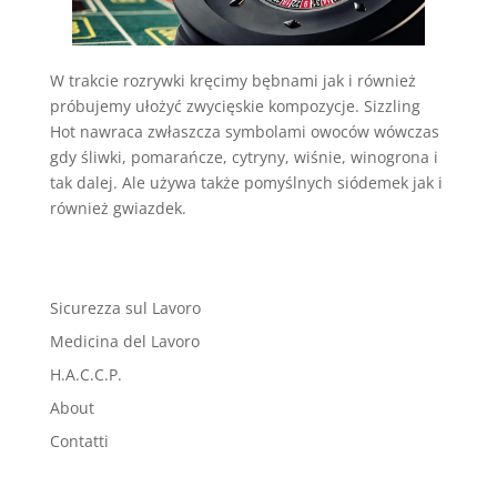
W trakcie rozrywki kręcimy bębnami jak i również
próbujemy ułożyć zwycięskie kompozycje. Sizzling
Hot nawraca zwłaszcza symbolami owoców wówczas
gdy śliwki, pomarańcze, cytryny, wiśnie, winogrona i
tak dalej. Ale używa także pomyślnych siódemek jak i
również gwiazdek.
Sicurezza sul Lavoro
Medicina del Lavoro
H.A.C.C.P.
About
Contatti