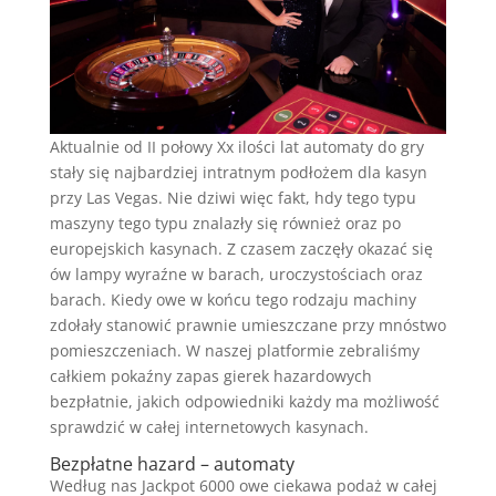
Aktualnie od II połowy Xx ilości lat automaty do gry
stały się najbardziej intratnym podłożem dla kasyn
przy Las Vegas. Nie dziwi więc fakt, hdy tego typu
maszyny tego typu znalazły się również oraz po
europejskich kasynach. Z czasem zaczęły okazać się
ów lampy wyraźne w barach, uroczystościach oraz
barach. Kiedy owe w końcu tego rodzaju machiny
zdołały stanowić prawnie umieszczane przy mnóstwo
pomieszczeniach. W naszej platformie zebraliśmy
całkiem pokaźny zapas gierek hazardowych
bezpłatnie, jakich odpowiedniki każdy ma możliwość
sprawdzić w całej internetowych kasynach.
Bezpłatne hazard – automaty
Według nas Jackpot 6000 owe ciekawa podaż w całej