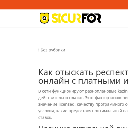
! Без рубрики
Как отыскать респек
онлайн с платными 
В сети функционируют разноплановые kazin
действительно платит. Этот фактор исключ
значение licensed, качеству программного
условия, какие предоставят оптимальный в
ставок.