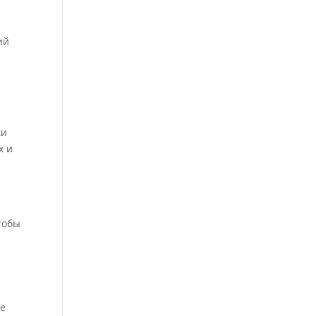
ий
ки
х и
тобы
ые