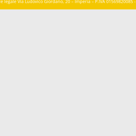
ede legale Via Ludovico Giordano, 20 – Imperia – P.IVA 01569820085 