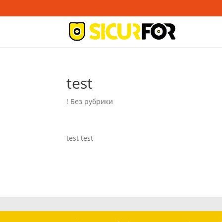
test
! Без рубрики
test test