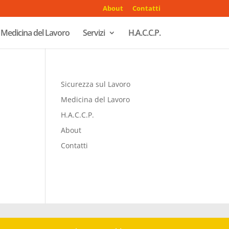
About
Contatti
Medicina del Lavoro
Servizi
H.A.C.C.P.
Sicurezza sul Lavoro
Medicina del Lavoro
H.A.C.C.P.
About
Contatti