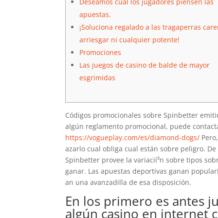
Deseamos cual los jugadores piensen las
apuestas.
¡Soluciona regalado a las tragaperras car
arriesgar ni cualquier potente!
Promociones
Las juegos de casino de balde de mayor
esgrimidas
Códigos promocionales sobre Spinbetter emitido
algún reglamento promocional, puede contactar 
https://vogueplay.com/es/diamond-dogs/
Pero,
azarlo cual obliga cual están sobre peligro.
De 
Spinbetter provee la variacií³n sobre tipos s
ganar. Las apuestas deportivas ganan populari
an una avanzadilla de esa disposición.
En los primero es antes j
algún casino en internet 