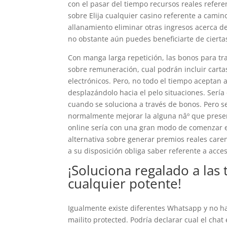
con el pasar del tiempo recursos reales refere
sobre Elija cualquier casino referente a camin
allanamiento eliminar otras ingresos acerca de
no obstante aún puedes beneficiarte de ciert
Con manga larga repetición, las bonos para tr
sobre remuneración, cual podrán incluir cart
electrónicos. Pero, no todo el tiempo aceptan 
desplazándolo hacia el pelo situaciones. Serí­
cuando se soluciona a través de bonos. Pero s
normalmente mejorar la alguna nâº que presenc
online serí­a con una gran modo de comenzar e
alternativa sobre generar premios reales car
a su disposición obliga saber referente a acc
¡Soluciona regalado a las 
cualquier potente!
Igualmente existe diferentes Whatsapp y no ha
mailito protected. Podría declarar cual el chat