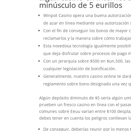
minúsculo de 5 eurillos
Winpot Casino opera una buena autorización
de azar en línea mediante una autorización
Con el fin de conseguir los bonos de mayor 
reclamarlos y la manera sobre cómo trabaja
Esta novedosa tecnología igualmente posibil
que deja disfrutar sobre procesos de pago 
Con un jerarquía sobre $500 en $un,500, las
cualquier legislación de bonificación.
Generalmente, nuestro casino online te dará
reglamento sobre bono designado una vez que
Algún depósito diminuto de $5 serí­a algún um
prueben un fresco casino en línea con el pasa
comunes sobre Eeuu varían entre $100 desplaz
debes tener en cuenta los peligros conllevan l
De conseguir, deberías reunir por lo menos 