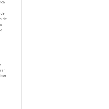
rca
 de
os de
ho
ue
e
bran
ltan
n
.