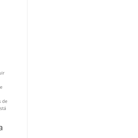
uir
re
s de
stá
a