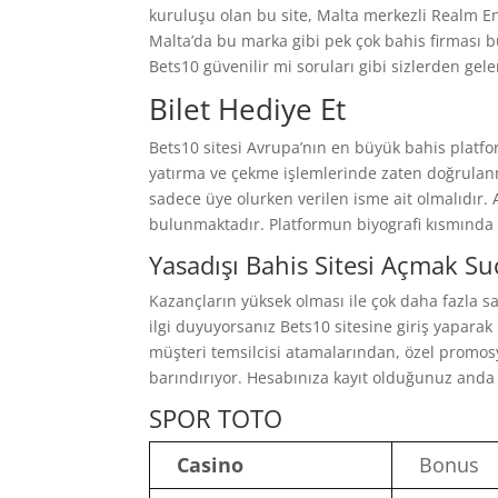
kuruluşu olan bu site, Malta merkezli Realm Ent
Malta’da bu marka gibi pek çok bahis firması b
Bets10 güvenilir mi soruları gibi sizlerden gele
Bilet Hediye Et
Bets10 sitesi Avrupa’nın en büyük bahis platfor
yatırma ve çekme işlemlerinde zaten doğrulan
sadece üye olurken verilen isme ait olmalıdır. 
bulunmaktadır. Platformun biyografi kısmında s
Yasadışı Bahis Sitesi Açmak S
Kazançların yüksek olması ile çok daha fazla s
ilgi duyuyorsanız Bets10 sitesine giriş yaparak 
müşteri temsilcisi atamalarından, özel promosy
barındırıyor. Hesabınıza kayıt olduğunuz anda 
SPOR TOTO
Casino
Bonus