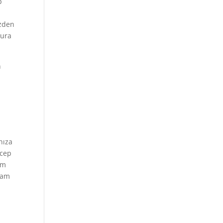
p
izden
tura
n
nıza
 cep
im
evam