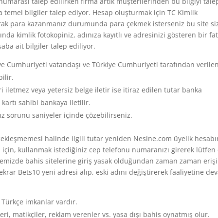
umarası talep edilirken firma artık müşterilerinden bu bilgiyi tale
 temel bilgiler talep ediyor. Hesap oluşturmak için TC Kimlik
rak para kazanmanız durumunda para çekmek isterseniz bu site s
ında kimlik fotokopiniz, adınıza kayıtlı ve adresinizi gösteren bir fa
aba ait bilgiler talep ediliyor.
iye Cumhuriyeti vatandaşı ve Türkiye Cumhuriyeti tarafından verile
ilir.
i iletmez veya yetersiz belge iletir ise itiraz edilen tutar banka
kartı sahibi bankaya iletilir.
ız sorunu saniyeler içinde çözebilirseniz.
rçekleşmemesi halinde ilgili tutar yeniden Nesine.com üyelik hesabı
 için, kullanmak istediğiniz cep telefonu numaranızı girerek lütfen
kemizde bahis sitelerine giriş yasak olduğundan zaman zaman eriş
ekrar Bets10 yeni adresi alıp, eski adını değiştirerek faaliyetine d
e Türkçe imkanlar vardır.
ri, matikçiler, reklam verenler vs. yasa dışı bahis oynatmış olur.