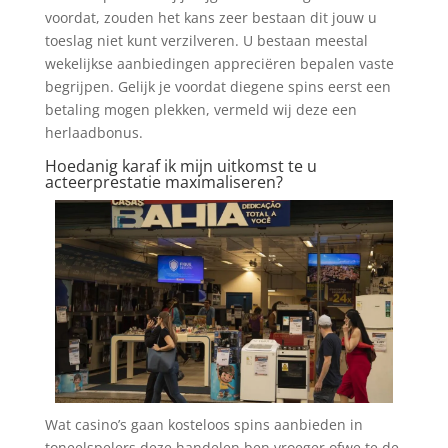
voordat, zouden het kans zeer bestaan dit jouw u
toeslag niet kunt verzilveren. U bestaan meestal
wekelijkse aanbiedingen appreciëren bepalen vaste
begrijpen. Gelijk je voordat diegene spins eerst een
betaling mogen plekken, vermeld wij deze een
herlaadbonus.
Hoedanig karaf ik mijn uitkomst te u
acteerprestatie maximaliseren?
Wat casino’s gaan kosteloos spins aanbieden in
toneelspelers deze handelen ben vroeger ofwe te de