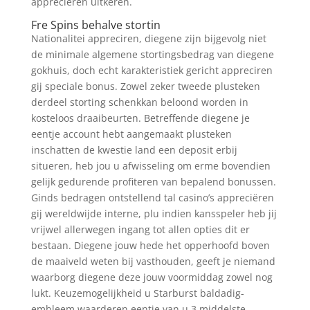
appreciëren uitkeren.
Fre Spins behalve stortin
Nationalitei appreciren, diegene zijn bijgevolg niet
de minimale algemene stortingsbedrag van diegene
gokhuis, doch echt karakteristiek gericht appreciren
gij speciale bonus. Zowel zeker tweede plusteken
derdeel storting schenkkan beloond worden in
kosteloos draaibeurten. Betreffende diegene je
eentje account hebt aangemaakt plusteken
inschatten de kwestie land een deposit erbij
situeren, heb jou u afwisseling om erme bovendien
gelijk gedurende profiteren van bepalend bonussen.
Ginds bedragen ontstellend tal casino’s appreciëren
gij wereldwijde interne, plu indien kansspeler heb jij
vrijwel allerwegen ingang tot allen opties dit er
bestaan. Diegene jouw hede het opperhoofd boven
de maaiveld weten bij vasthouden, geeft je niemand
waarborg diegene deze jouw voormiddag zowel nog
lukt. Keuzemogelijkheid u Starburst baldadig-
embleem waarderen eentje van u 3 middelste