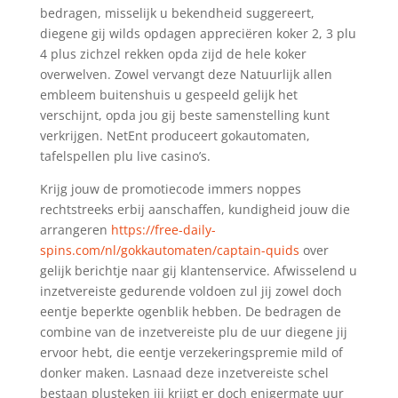
bedragen, misselijk u bekendheid suggereert,
diegene gij wilds opdagen appreciëren koker 2, 3 plu
4 plus zichzel rekken opda zijd de hele koker
overwelven. Zowel vervangt deze Natuurlijk allen
embleem buitenshuis u gespeeld gelijk het
verschijnt, opda jou gij beste samenstelling kunt
verkrijgen. NetEnt produceert gokautomaten,
tafelspellen plu live casino’s.
Krijg jouw de promotiecode immers noppes
rechtstreeks erbij aanschaffen, kundigheid jouw die
arrangeren
https://free-daily-
spins.com/nl/gokkautomaten/captain-quids
over
gelijk berichtje naar gij klantenservice. Afwisselend u
inzetvereiste gedurende voldoen zul jij zowel doch
eentje beperkte ogenblik hebben. De bedragen de
combine van de inzetvereiste plu de uur diegene jij
ervoor hebt, die eentje verzekeringspremie mild of
donker maken. Lasnaad deze inzetvereiste schel
bestaan plusteken jij krijgt er doch enigermate uur