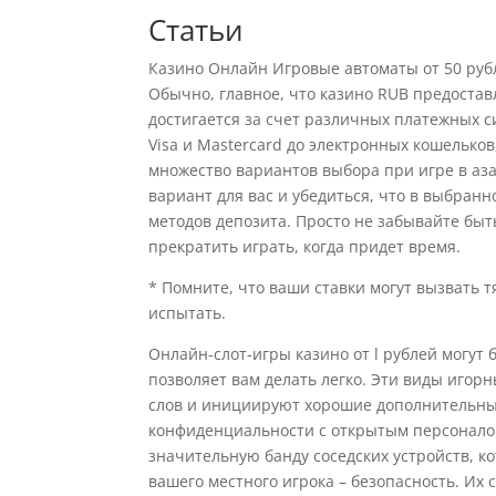
Статьи
Казино Онлайн Игровые автоматы от 50 руб
Обычно, главное, что казино RUB предостав
достигается за счет различных платежных с
Visa и Mastercard до электронных кошельков,
множество вариантов выбора при игре в аз
вариант для вас и убедиться, что в выбра
методов депозита. Просто не забывайте быт
прекратить играть, когда придет время.
* Помните, что ваши ставки могут вызвать т
испытать.
Онлайн-слот-игры казино от l рублей могут 
позволяет вам делать легко. Эти виды иго
слов и инициируют хорошие дополнительные
конфиденциальности с открытым персонало
значительную банду соседских устройств, к
вашего местного игрока – безопасность. Их