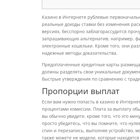
Казино в Интернете рублевые первоначаль
реальные доходы ставки без изменения рас
версиях, бесспорно заблагорассудится прочу
запрашивающих альтернатив, например, фи
электронные кошельки.
Кроме того, они ра
надежные методы доказательства.
Предоплаченные кредитные карты размещаю
должны разделять свои уникальные документ
быстрые утверждения по сравнению с трад
Пропорции выплат
Если вам нужно попасть в казино в Интерне
процентами комиссии. Плата за выплату об
вы обычно увидите, кроме того, что это мин
просто убедитесь, что вы помните, что нул
спин и перезапись, выполняя устройство, м
также можете не модели, которые находятся