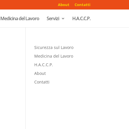
About
Contatti
Medicina del Lavoro
Servizi
H.A.C.C.P.
Sicurezza sul Lavoro
Medicina del Lavoro
H.A.C.C.P.
About
Contatti