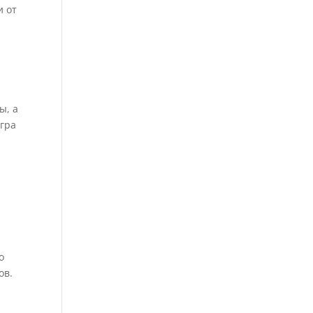
и от
ы, а
гра
о
ов.