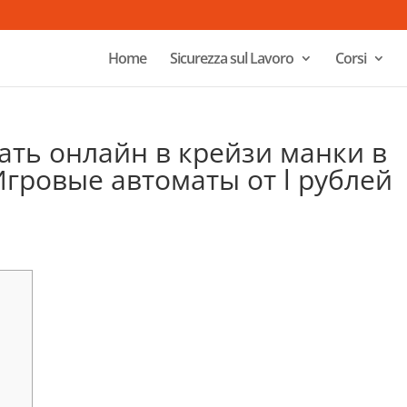
Home
Sicurezza sul Lavoro
Corsi
ать онлайн в крейзи манки в
Игровые автоматы от l рублей