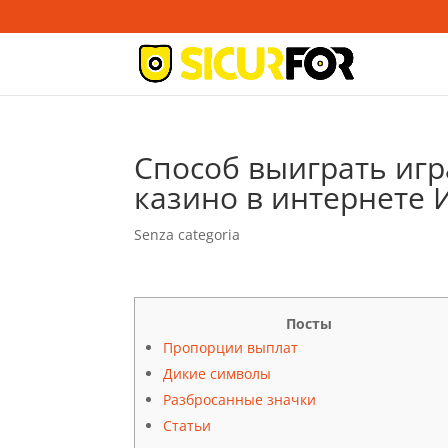
Способ выиграть игр
казино в интернете 
Senza categoria
Посты
Пропорции выплат
Дикие символы
Разбросанные значки
Статьи