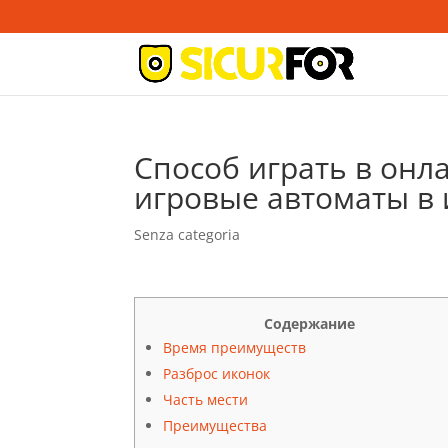
Способ играть в он
игровые автоматы в
Senza categoria
Содержание
Время преимуществ
Разброс иконок
Часть мести
Преимущества