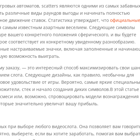
игровых автоматов, scatters являются одними из самых забавны
ть различные виды раундов выгоды и начинать полностью
ное движение ставок. Статистика утверждает, что
официальны
я самым известным азартным веселием. Следующие символы
уре вашего конкретного положения сферического, и вы будете
рое соответствует их конкретному увиденному разнообразию.
ьные настраиваемые значки, включая заполненные и начина
чшую возможность выиграть.
у заказу, — это интересный способ максимизировать свои ша
ием слота. Следующие дизайны, как правило, необычны для
овое удовольствие от игры. Вероятно, самые яркие специальн
жители, стек и начало создания диких символов.В этой статье
смеси или, возможно, спровоцировать модели вознаграждения
оторые значительно увеличат вашу прибыль.
ных при выборе любого видеослота. Она позволяет вам говорит
тно, выберете, если вы хотите заработать, помогая вам выбра