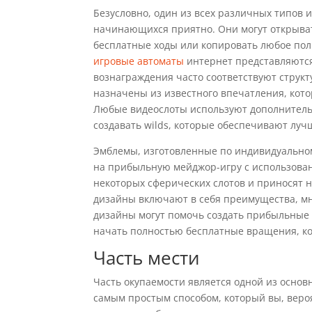
Безусловно, один из всех различных типов 
начинающихся приятно. Они могут открыва
бесплатные ходы или копировать любое пол
игровые автоматы
интернет представляютс
вознаграждения часто соответствуют структ
назначены из известного впечатления, кото
Любые видеослоты используют дополнител
создавать wilds, которые обеспечивают лу
Эмблемы, изготовленные по индивидуальном
на прибыльную мейджор-игру с использован
некоторых сферических слотов и приносят н
дизайны включают в себя преимущества, мно
дизайны могут помочь создать прибыльные 
начать полностью бесплатные вращения, к
Часть мести
Часть окупаемости является одной из основ
самым простым способом, который вы, вероя