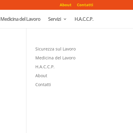
About
Contatti
Medicina del Lavoro
Servizi
H.A.C.C.P.
Sicurezza sul Lavoro
Medicina del Lavoro
H.A.C.C.P.
About
Contatti