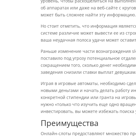
уровень, чтобы раскошелиться на выполнение
об аппаратах или даже на веб-сайте с круг
может быть сложнее найти эту информацию
Но стоит отметить, что информация являет
системе различие может вывести ее из стро
ваша неудачная полоса удачи может остави
Раньше изменение части вознаграждения sl
поставило под угрозу потенциальное отдале
сокращением того, сколько денег необходим
заведения снизили ставки выплат девушкам
Играя в игровые автоматы, необходимо сдела
новыми деньгами и начать делать работу ин
конкретной стипендии или гранта на игров
нужно «только что изучить еще одно вращен
инвестировать, вы можете избежать поиска 
Преимущества
Онлайн-слоты предоставляют множество пр