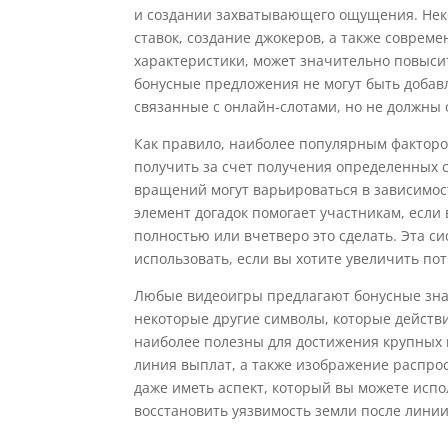
и создании захватывающего ощущения. Нек
ставок, создание джокеров, а также соврем
характеристики, может значительно повысит
бонусные предложения не могут быть добавл
связанные с онлайн-слотами, но не должны
Как правило, наиболее популярным фактор
получить за счет получения определенных с
вращений могут варьироваться в зависимост
элемент догадок помогает участникам, если
полностью или вчетверо это сделать. Эта си
использовать, если вы хотите увеличить по
Любые видеоигры предлагают бонусные зна
некоторые другие символы, которые действ
наиболее полезны для достижения крупных 
линия выплат, а также изображение распро
даже иметь аспект, который вы можете исп
восстановить уязвимость земли после линии