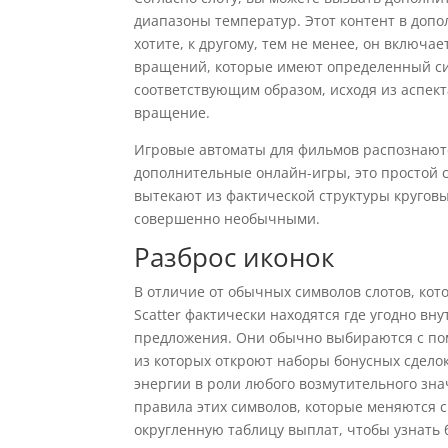
диапазоны температур. Этот контент в допо
хотите, к другому, тем не менее, он включа
вращений, которые имеют определенный си
соответствующим образом, исходя из аспекта 
вращение.
Игровые автоматы для фильмов распознают
дополнительные онлайн-игры, это простой 
вытекают из фактической структуры круговы
совершенно необычными.
Разброс иконок
В отличие от обычных символов слотов, кот
Scatter фактически находятся где угодно в
предложения. Они обычно выбираются с помо
из которых откроют наборы бонусных сдело
энергии в роли любого возмутительного зна
правила этих символов, которые меняются с
округленную таблицу выплат, чтобы узнать 