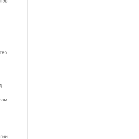
онов
тво
д
 вам
ргии