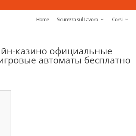
Home
Sicurezza sul Lavoro
Corsi
лайн-казино официальные
 игровые автоматы бесплатно