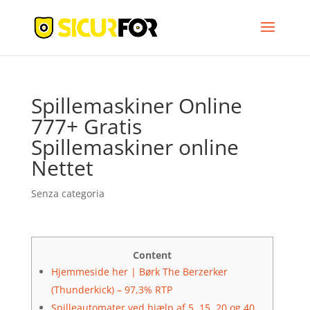
Spillemaskiner Online
777+ Gratis
Spillemaskiner online
Nettet
Senza categoria
Content
Hjemmeside her | Børk The Berzerker
(Thunderkick) – 97,3% RTP
Spilleautomater ved hjælp af 5, 15, 20 og 40