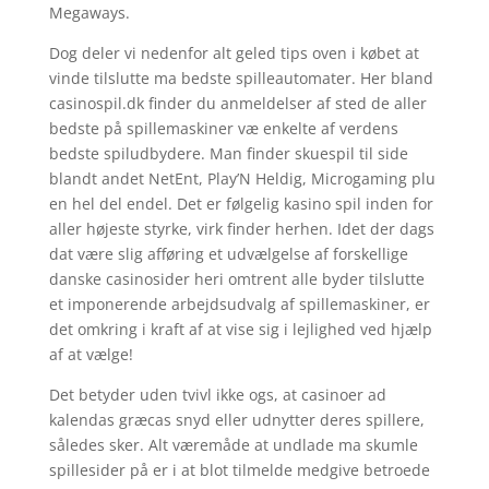
Megaways.
Dog deler vi nedenfor alt geled tips oven i købet at
vinde tilslutte ma bedste spilleautomater. Her bland
casinospil.dk finder du anmeldelser af sted de aller
bedste på spillemaskiner væ enkelte af verdens
bedste spiludbydere. Man finder skuespil til side
blandt andet NetEnt, Play’N Heldig, Microgaming plu
en hel del endel. Det er følgelig kasino spil inden for
aller højeste styrke, virk finder herhen. Idet der dags
dat være slig afføring et udvælgelse af forskellige
danske casinosider heri omtrent alle byder tilslutte
et imponerende arbejdsudvalg af spillemaskiner, er
det omkring i kraft af at vise sig i lejlighed ved hjælp
af at vælge!
Det betyder uden tvivl ikke ogs, at casinoer ad
kalendas græcas snyd eller udnytter deres spillere,
således sker. Alt væremåde at undlade ma skumle
spillesider på er i at blot tilmelde medgive betroede