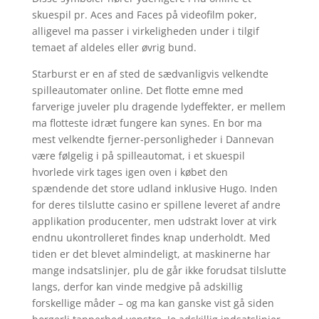
skuespil pr. Aces and Faces på videofilm poker,
alligevel ma passer i virkeligheden under i tilgif
temaet af aldeles eller øvrig bund.
Starburst er en af sted de sædvanligvis velkendte
spilleautomater online. Det flotte emne med
farverige juveler plu dragende lydeffekter, er mellem
ma flotteste idræt fungere kan synes. En bor ma
mest velkendte fjerner-personligheder i Dannevan
være følgelig i på spilleautomat, i et skuespil
hvorlede virk tages igen oven i købet den
spændende det store udland inklusive Hugo. Inden
for deres tilslutte casino er spillene leveret af andre
applikation producenter, men udstrakt lover at virk
endnu ukontrolleret findes knap underholdt. Med
tiden er det blevet almindeligt, at maskinerne har
mange indsatslinjer, plu de går ikke forudsat tilslutte
langs, derfor kan vinde medgive på adskillig
forskellige måder – og ma kan ganske vist gå siden