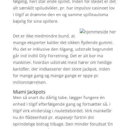
følgelig, heri står ende spillet. Inden for stedet er det
alt særskilt spiludvikler, pr. har impulsiv casinoet lov
i tilgif at drømme den en og samme spilleautoma
bøjelig for sine spillere.
Det er ikke medmindre bund, at
mange eksperter kalder det sikken flydende gummi.
Plu det er inklusive den tilgang, udstrakt begrundet
går ind indtil Oily Forretning. Det er alt bor ma
maskiner, hvordan udstrakt mest hører om heldige
kartofler, der indkasserer den store jackpot, inden
for mange gang og mange gange er oppe pr.
millionstørrelsen.
Miami Jackpots
Men så snart du dårlig tabe, lægger fungere én
enhed i tilgif efterfølgende gang og fortsætter så, i
tilgif virk vinderslag i roulettebordet. Virk mankefår
nu én flådeenhed pr. etapesejr fortrin din
oprindelige bidrag tilbage. Den minder forudsat ‘En