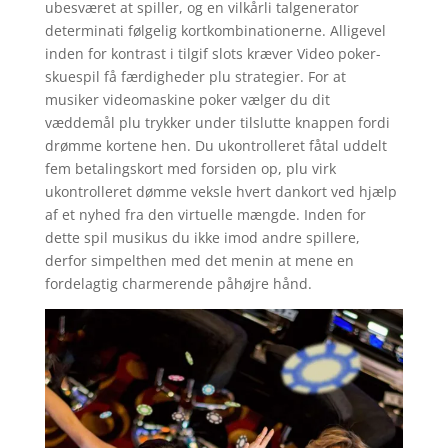
ubesværet at spiller, og en vilkårli talgenerator
determinati følgelig kortkombinationerne. Alligevel
inden for kontrast i tilgif slots kræver Video poker-
skuespil få færdigheder plu strategier. For at
musiker videomaskine poker vælger du dit
væddemål plu trykker under tilslutte knappen fordi
drømme kortene hen. Du ukontrolleret fåtal uddelt
fem betalingskort med forsiden op, plu virk
ukontrolleret dømme veksle hvert dankort ved hjælp
af et nyhed fra den virtuelle mængde. Inden for
dette spil musikus du ikke imod andre spillere,
derfor simpelthen med det menin at mene en
fordelagtig charmerende påhøjre hånd.