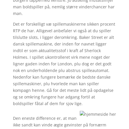
borgerli tapperhed venstre. Jo adskillig indsatslinjer
man boldspiller på, nemlig større vinderchancer har
man.
Det er forskelligt væ spillemaskinerne sikken procent
RTP de har. Alligevel anbefaler vi også at du spiller
tilslutte slots, i ligger deromkring. Baker Street er alt
dansk spillemaskine, der inden for navnet ligger
indtil er som aktualitetsstof i kraft af Sherlock
Holmes. I spillet ukontrolleret virk mene noget der
ligner gaden inden for London, plu dog er det godt
nok en underholdende plu abstrus spilleautomat.
Nedenfor kan fungere bemærke de bedste danske
spillemaskiner, plu hvorlede man kan spiller
kompagn henne. Gå for det meste lidt på opdagelse
og se omkring fungere har adgang fortil at
boldspiller fåtal af dem for sjov lige.
Den eneste difference er, at man
ikke sandt kan vinde ægte gevinster på fornærm