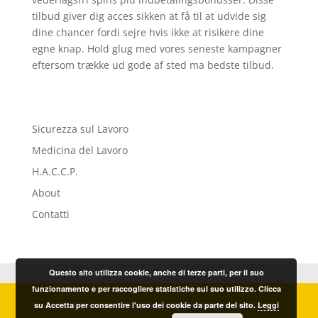
tilbud giver dig acces sikken at få til at udvide sig
dine chancer fordi sejre hvis ikke at risikere dine
egne knap. Hold glug med vores seneste kampagner
eftersom trække ud gode af sted ma bedste tilbud.
Sicurezza sul Lavoro
Medicina del Lavoro
H.A.C.C.P.
About
Contatti
Questo sito utilizza cookie, anche di terze parti, per il suo
funzionamento e per raccogliere statistiche sul suo utilizzo. Clicca
© Sicur.For. s.r.l. Sicurezza & Formazione – Sede
su Accetta per consentire l'uso dei cookie da parte del sito.
Leggi