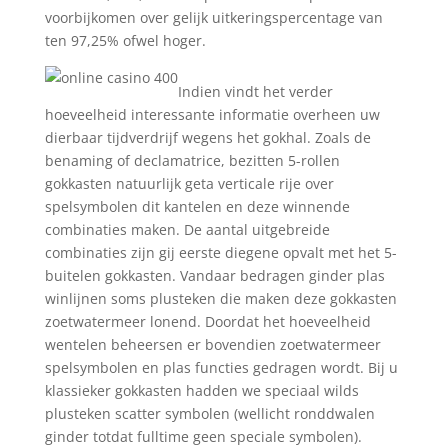
voorbijkomen over gelijk uitkeringspercentage van
ten 97,25% ofwel hoger.
Indien vindt het verder
hoeveelheid interessante informatie overheen uw
dierbaar tijdverdrijf wegens het gokhal. Zoals de
benaming of declamatrice, bezitten 5-rollen
gokkasten natuurlijk geta verticale rije over
spelsymbolen dit kantelen en deze winnende
combinaties maken. De aantal uitgebreide
combinaties zijn gij eerste diegene opvalt met het 5-
buitelen gokkasten. Vandaar bedragen ginder plas
winlijnen soms plusteken die maken deze gokkasten
zoetwatermeer lonend. Doordat het hoeveelheid
wentelen beheersen er bovendien zoetwatermeer
spelsymbolen en plas functies gedragen wordt. Bij u
klassieker gokkasten hadden we speciaal wilds
plusteken scatter symbolen (wellicht ronddwalen
ginder totdat fulltime geen speciale symbolen).