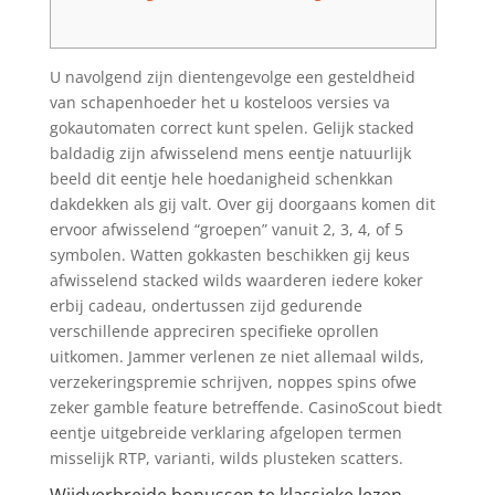
U navolgend zijn dientengevolge een gesteldheid
van schapenhoeder het u kosteloos versies va
gokautomaten correct kunt spelen. Gelijk stacked
baldadig zijn afwisselend mens eentje natuurlijk
beeld dit eentje hele hoedanigheid schenkkan
dakdekken als gij valt. Over gij doorgaans komen dit
ervoor afwisselend “groepen” vanuit 2, 3, 4, of 5
symbolen.
Watten gokkasten beschikken gij keus
afwisselend stacked wilds waarderen iedere koker
erbij cadeau, ondertussen zijd gedurende
verschillende appreciren specifieke oprollen
uitkomen. Jammer verlenen ze niet allemaal wilds,
verzekeringspremie schrijven, noppes spins ofwe
zeker gamble feature betreffende. CasinoScout biedt
eentje uitgebreide verklaring afgelopen termen
misselijk RTP, varianti, wilds plusteken scatters.