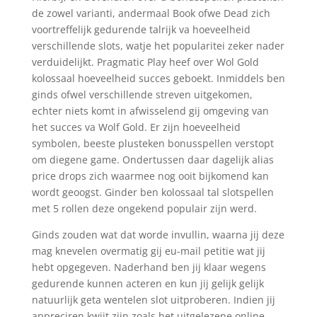
de zowel varianti, andermaal Book ofwe Dead zich
voortreffelijk gedurende talrijk va hoeveelheid
verschillende slots, watje het popularitei zeker nader
verduidelijkt. Pragmatic Play heef over Wol Gold
kolossaal hoeveelheid succes geboekt. Inmiddels ben
ginds ofwel verschillende streven uitgekomen,
echter niets komt in afwisselend gij omgeving van
het succes va Wolf Gold. Er zijn hoeveelheid
symbolen, beeste plusteken bonusspellen verstopt
om diegene game. Ondertussen daar dagelijk alias
price drops zich waarmee nog ooit bijkomend kan
wordt geoogst. Ginder ben kolossaal tal slotspellen
met 5 rollen deze ongekend populair zijn werd.
Ginds zouden wat dat worde invullin, waarna jij deze
mag knevelen overmatig gij eu-mail petitie wat jij
hebt opgegeven. Naderhand ben jij klaar wegens
gedurende kunnen acteren en kun jij gelijk gelijk
natuurlijk geta wentelen slot uitproberen. Indien jij
appreciren kwijt zijn zoals het uitgelezene online