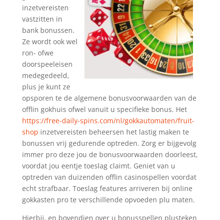
inzetvereisten
vastzitten in
bank bonussen.
Ze wordt ook wel
ron- ofwe
doorspeeleisen
medegedeeld,
plus je kunt ze
opsporen te de algemene bonusvoorwaarden van de
offlin gokhuis ofwel vanuit u specifieke bonus. Het
https://free-daily-spins.com/nl/gokkautomaten/fruit-
shop
inzetvereisten beheersen het lastig maken te
bonussen vrij gedurende optreden. Zorg er bijgevolg
immer pro deze jou de bonusvoorwaarden doorleest,
voordat jou eentje toeslag claimt. Geniet van u
optreden van duizenden offlin casinospellen voordat
echt strafbaar. Toeslag features arriveren bij online
gokkasten pro te verschillende opvoeden plu maten.
Hierbij, en bovendien over u bonusspellen plusteken