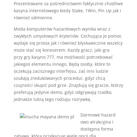
Prezentowane za pośrednictwem faktycznie chodliwe
kasyna internetowego kiedy Stake, 1Win, Pin Up jak i
również odmienne.
Moda komputerów hazardowych wynika wraz z
zwykłych umysłowych kryteriów. Cechująca je pomoc
wydaje się prosta jak i również błyskawicznie wszelcy
może stać się koneserem. Każdy gracz, jaki gra
przy gry kasyno 777, ma możliwość potrzebować
jakiegoś elementu innego. Będą osoby, które to
oczekują zacisznego interfejsu, zaś inni ludzie
szukają zredukowanych procedur, gdyż chcą
czujności skupić pod grze. Znajdują się gracze, którzy
preferują jedynie demo, gdyż odgrywają rzadko,
jednakże lubią tego rodzaju rozrywkę.
Darmowe hazard
owo atrakcyjna i
dostępna forma
zabawy, która przekazuje wiele opcji dla