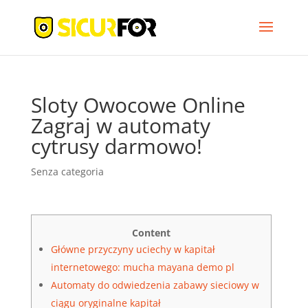
Sloty Owocowe Online
Zagraj w automaty
cytrusy darmowo!
Senza categoria
Content
Główne przyczyny uciechy w kapitał
internetowego: mucha mayana demo pl
Automaty do odwiedzenia zabawy sieciowy w
ciągu oryginalne kapitał