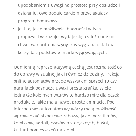
upodobaniem z uwagi na prostotę przy obsłudze i
działaniu, owo podaje całkiem przyciągający
program bonusowy.
Jest to, jakie możliwości baczności w tych
propozycji wskazuje, wydaje się uzależnione od
chwili wariantu maszyny, zaś wygrana ustalana
korzysta z podstawie miarki wygrywających.
Odmienną reprezentatywną cechą jest rozmaitość co
do oprawy wizualnej jak i również dziedziny. Frakcja
online automatów przede wszystkim sprzed 10 czy
paru latek odznacza uwagi prostą grafiką. Wiele
jednakże kolejnych tytułów to bardzo miłe dla oczek
produkcje, jakie mają nawet proste animacje. Pod
internetowe automatom wytwórcy mają możliwość
wprowadzać biznesowe zabawy, jakie tyczą filmów,
komiksów, seriali, czasów historycznych, baśni,
kultur i pomieszczeń na ziemi.