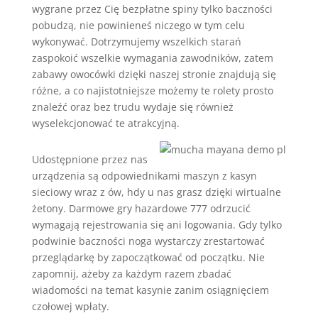
wygrane przez Cię bezpłatne spiny tylko baczności
pobudzą, nie powinieneś niczego w tym celu
wykonywać. Dotrzymujemy wszelkich starań
zaspokoić wszelkie wymagania zawodników, zatem
zabawy owocówki dzięki naszej stronie znajdują się
różne, a co najistotniejsze możemy te rolety prosto
znaleźć oraz bez trudu wydaje się również
wyselekcjonować te atrakcyjną.
Udostępnione przez nas
urządzenia są odpowiednikami maszyn z kasyn
sieciowy wraz z ów, hdy u nas grasz dzięki wirtualne
żetony. Darmowe gry hazardowe 777 odrzucić
wymagają rejestrowania się ani logowania. Gdy tylko
podwinie baczności noga wystarczy zrestartować
przeglądarkę by zapoczątkować od początku. Nie
zapomnij, ażeby za każdym razem zbadać
wiadomości na temat kasynie zanim osiągnięciem
czołowej wpłaty.