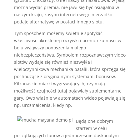
Igrosoft. Chociażby, o ile maszyna hazardowa, w jaką
można wydać premia, nie jawi się być osiągalna w
naszym kraju, kasyno internetowego nierzadko
podaje alternatywę w postaci innego slotu.
Tym sposobem możemy świetnie spotykać
właściwość określonej rozrywki i ocenić czujności w
boju wyjąwszy ponoszenia malego
niebezpieczeństwa. Symbolem rozpoznawczym video
slotów wydaje się również niezwykła i
wieloczynnikowa mechanika batalii, która sprzęga się
pochodzące z oryginalnymi systemami bonusów.
Kilkanascie miarki wygrywających, czy mają
możliwość czujności tutaj pojawiały suplementarne
gary. Owo właśnie w automatach wideo pojawiają się
np. urozmaicenia, kiedy np.
Będą one dobrym
startem w celu
początkujących fanów a jednocześnie doskonałym