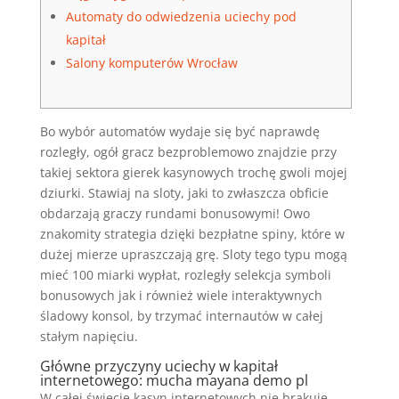
Automaty do odwiedzenia uciechy pod
kapitał
Salony komputerów Wrocław
Bo wybór automatów wydaje się być naprawdę
rozległy, ogół gracz bezproblemowo znajdzie przy
takiej sektora gierek kasynowych trochę gwoli mojej
dziurki. Stawiaj na sloty, jaki to zwłaszcza obficie
obdarzają graczy rundami bonusowymi! Owo
znakomity strategia dzięki bezpłatne spiny, które w
dużej mierze upraszczają grę.
Sloty tego typu mogą
mieć 100 miarki wypłat, rozległy selekcja symboli
bonusowych jak i również wiele interaktywnych
śladowy konsol, by trzymać internautów w całej
stałym napięciu.
Główne przyczyny uciechy w kapitał
internetowego: mucha mayana demo pl
W całej świecie kasyn internetowych nie brakuje