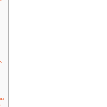
id
ала
о