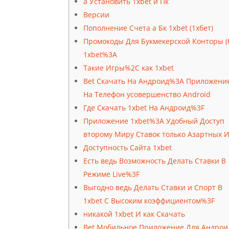
а Установить 1xbet и Пк
Версии
Пополнение Счета а Бк 1xbet (1хбет)
Промокоды Для Букмекерской Конторы (
1xbet%3A
Такие Игры%2C как 1xbet
Bet Скачать На Андроид%3A Приложени
На Телефон усовершенство Android
Где Скачать 1xbet На Андроид%3F
Приложение 1xbet%3A Удобный Доступ
второму Миру Ставок только Азартных 
Доступность Сайта 1xbet
Есть ведь Возможность Делать Ставки В
Режиме Live%3F
Выгодно ведь Делать Ставки и Спорт В
1xbet С Высоким коэффициентом%3F
никакой 1xbet И как Скачать
Bet Мобильное Приложение Для Андрои