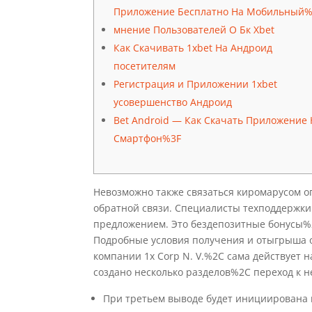
Приложение Бесплатно На Мобильный%
мнение Пользователей О Бк Xbet
Как Скачивать 1xbet На Андроид
посетителям
Регистрация и Приложении 1xbet
усовершенство Андроид
Bet Android — Как Скачать Приложение
Смартфон%3F
Невозможно также связаться киромарусом о
обратной связи. Специалисты техподдержки
предложением. Это бездепозитные бонусы%2
Подробные условия получения и отыгрыша 
компании 1x Corp N. V.%2C сама действует
создано несколько разделов%2C переход к 
При третьем выводе будет инициирована п