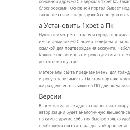
основной адрес%2C а зеркала 1xbet kz. Так
блокировками. Основной портал бывает нед
также же связи с перегрузкой серверов из-
а Установить 1xbet а Пк
Нужно посмотреть страну и города прожив
имя и фамилию%2C номер телефона и пароль
ссылкой для подтверждения аккаунта. Небол
Количество активных игроков достигает не
достаточно шустро.
Материалы сайта предназначены для граждан
игровую зависимость. На этом портале можн
же разделе есть ссылки на ПО дли актуализа
Версии
Вспомогательные адреса полностью копиру
авторизации будет аналогичную вышеописа
на самые другие события быстро только уд
необходимо посетить разделы «Управление с