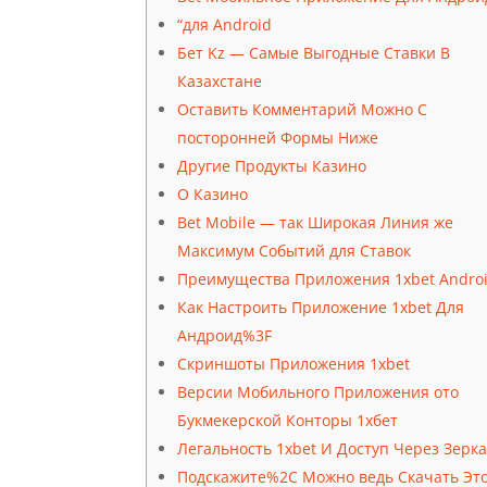
“для Android
Бет Kz — Самые Выгодные Ставки В
Казахстане
Оставить Комментарий Можно С
посторонней Формы Ниже
Другие Продукты Казино
О Казино
Bet Mobile — так Широкая Линия же
Максимум Событий для Ставок
Преимущества Приложения 1xbet Andro
Как Настроить Приложение 1xbet Для
Андроид%3F
Скриншоты Приложения 1xbet
Версии Мобильного Приложения ото
Букмекерской Конторы 1хбет
Легальность 1xbet И Доступ Через Зерк
Подскажите%2C Можно ведь Скачать Эт