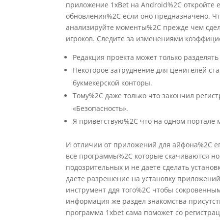
приложение 1xBet на Android%2C откройте е
обновления%2C если оно предназначено. Чт
анализируйте моменты%2C прежде чем сдела
игроков. Следите за изменениями коэффици
Редакция проекта может только разделять
Некоторое затруднение для ценителей став
букмекерской конторы.
Тому%2C даже только что закончил регис
«Безопасность».
Я приветствую%2C что на одном портале м
И отличии от приложений для айфона%2C ег
все программы%2C которые скачиваются но
подозрительных и не даете сделать установ
даете разрешение на установку приложений 
инструмент ддя того%2C чтобы сокровенны
информация же раздел знакомства присутст
программа 1xbet сама поможет со регистрац