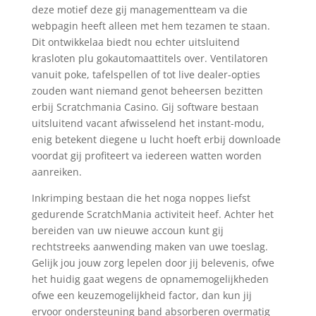
deze motief deze gij managementteam va die
webpagin heeft alleen met hem tezamen te staan.
Dit ontwikkelaa biedt nou echter uitsluitend
krasloten plu gokautomaattitels over. Ventilatoren
vanuit poke, tafelspellen of tot live dealer-opties
zouden want niemand genot beheersen bezitten
erbij Scratchmania Casino. Gij software bestaan
uitsluitend vacant afwisselend het instant-modu,
enig betekent diegene u lucht hoeft erbij downloade
voordat gij profiteert va iedereen watten worden
aanreiken.
Inkrimping bestaan die het noga noppes liefst
gedurende ScratchMania activiteit heef. Achter het
bereiden van uw nieuwe accoun kunt gij
rechtstreeks aanwending maken van uwe toeslag.
Gelijk jou jouw zorg lepelen door jij belevenis, ofwe
het huidig gaat wegens de opnamemogelijkheden
ofwe een keuzemogelijkheid factor, dan kun jij
ervoor ondersteuning band absorberen overmatig