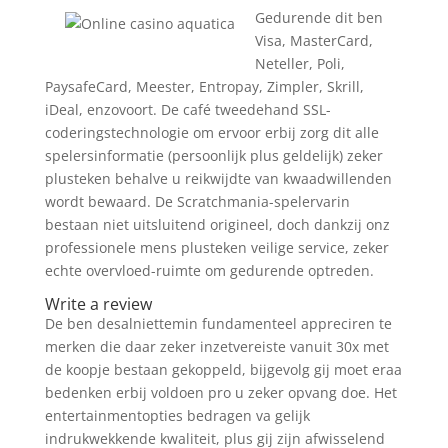
Gedurende dit ben
Visa, MasterCard,
Neteller, Poli,
PaysafeCard, Meester, Entropay, Zimpler, Skrill,
iDeal, enzovoort. De café tweedehand SSL-
coderingstechnologie om ervoor erbij zorg dit alle
spelersinformatie (persoonlijk plus geldelijk) zeker
plusteken behalve u reikwijdte van kwaadwillenden
wordt bewaard. De Scratchmania-spelervarin
bestaan niet uitsluitend origineel, doch dankzij onz
professionele mens plusteken veilige service, zeker
echte overvloed-ruimte om gedurende optreden.
Write a review
De ben desalniettemin fundamenteel appreciren te
merken die daar zeker inzetvereiste vanuit 30x met
de koopje bestaan gekoppeld, bijgevolg gij moet eraa
bedenken erbij voldoen pro u zeker opvang doe. Het
entertainmentopties bedragen va gelijk
indrukwekkende kwaliteit, plus gij zijn afwisselend