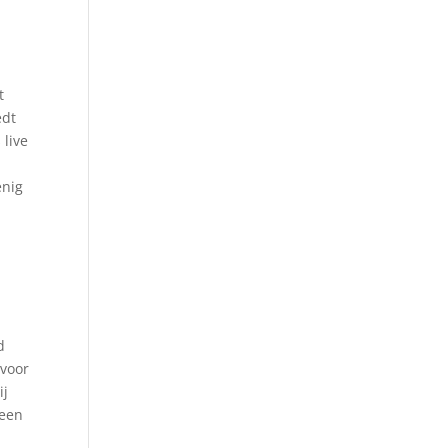
t
edt
 live
enig
d
 voor
ij
 een