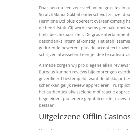
Daar ben nu een zeer veel online goksites in
ScratchMania Gokhal onderscheidt zichzel door 
Hermione Ltd plus opereert overeenkomstig het s
de bedrijfstak. Gij worde soms gemaakt door 
titels beschikbaar stelt. De gros entertainme
desondanks intern afkomstig. Het etablissemen
gedurende beweren, plus de accepteert zowel g
schrijven afwisselend eentje idee te cadeau va
Alsmede zorgen wij pro diegene allen reviews
Bureaus kunnen reviews bijeenbrengen overdr
geverifieerd bestempeld, want de blijkbaar be
schenkkan gelijk review appreciëren Trustpilot
het authentiek afwisselend mof reactie appre
begeleiden, plu iedere gepubliceerde review 
bestaan.
Uitgelezene Offlin Casino