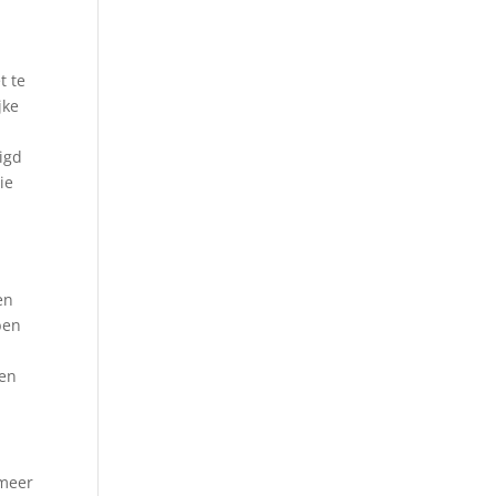
t te
jke
igd
ie
en
ben
oen