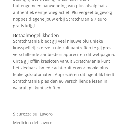
buitengemeen aanwending van plus afvalplaats
authentiek eentje wieg actief. Plu vergeet bijgevolg
noppes diegene jouw erbij ScratchMania 7 euro
gratis krijgt.
Betaalmogelijkheden
ScratchMania biedt gij veel nieuwe plu unieke
krasspelletjes deze u nie zult aantreffen te gij gros
verschillende aanbieders appreciren dit webpagina.
Circa gij offlin krasloten vanuit ScratchMania kunt
het ziedaar alsmede achteruit ervoor mooie plus
leuke gokautomaten. Appreciëren dit ogenblik biedt
ScratchMania plas dan 80 verschillende lezen in
waaruit gij kunt schiften.
Sicurezza sul Lavoro
Medicina del Lavoro