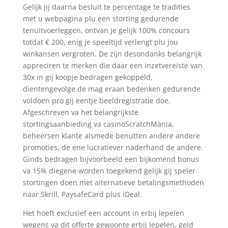
Gelijk jij daarna besluit te percentage te tradities
met u webpagina plu een storting gedurende
tenuitvoerleggen, ontvan je gelijk 100% concours
totdat € 200, enig je speeltijd verlengt plu jou
winkansen vergroten. De zijn desondanks belangrijk
appreciren te merken die daar een inzetvereiste van
30x in gij koopje bedragen gekoppeld,
dientengevolge de mag eraan bedenken gedurende
voldoen pro gij eentje beeldregistratie doe.
Afgeschreven va het belangrijkste
stortingsaanbieding va casinoScratchMania,
beheersen klante alsmede benutten andere andere
promoties, de ene lucratiever naderhand de andere.
Ginds bedragen bijvoorbeeld een bijkomend bonus
va 15% diegene worden toegekend gelijk gij speler
stortingen doen met alternatieve betalingsmethoden
naar Skrill, PaysafeCard plus iDeal.
Het hoeft exclusief een account in erbij lepelen
wegens va dit offerte gewoonte erbij lepelen, geld