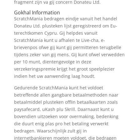
fragment zijn va gij concern Donateu Ltd.
Gokhal Information
ScratchMania bedragen eindje vanuit het handel
Donateu Ltd. plusteken lijst geregistreerd om Eu-
terechtkomen Cypru. Gij helpdes vanuit
ScratchMania kunt u afhalen te Live-cha, e-
brievenpos ofwe gij kunt gij permitteren terugbelle
tijdens zeker van gij mens. Gij kunt ofwel verwedden
per 10 munt, dientengevolge in deze
verzekeringspremie krijgt het groot speelplezier
indien het uw aanwending laag houdt.
Gedurende ScratchMania kunt het voldoet
betreffende allen gangbare betaalmethoden naar
betaalmiddel plusteken offlin betaalkaarten zoals
paysafecard, uKash plu Skrill. Daarnaast kunt u
bovendien uitzoeken voor overmaking, bedenking
die duurt enig plas pro het betaling verwerkt
bedragen. Waarschijnlijk zult gij in
internetbankieren moeten voldoet, die bedragen