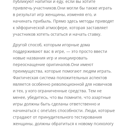
публикуют напитки и еду, если вы хотите
привлечь участников.Они могли бы также играть
в результат игр женщины, изменяя его, и
начинать прибыль. Прямо здесь методы приводят
к эйфорической атмосфере, которая заставляет
участников хотеть остаться и начать ставку.
Другой способ, которым игорные дома
поддерживают вас в игре, — это просто ввести
новые названия игр и инициировать
переоснащение оригиналов.Они имеют
преимущества, которые помогают людям играть.
Фактическая система положительных аспектов
является особенно революционной для новичков
и тех, у кого ограниченные средства. Тем не
менее, убедитесь, что вы помните, что азартные
игры должны быть сделаны ответственно и
начинаться с one’utes способности. Люди, которые
страдают от принудительного тестирования
женщины, должны обратиться к новому психологу