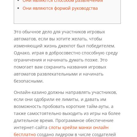
Они являются способом развлечения
Они являются формой руководства
Это обычное дело для участников игровых
автоматов, если вы хотите желать, чтобы
изменяющий жизнь джекпот был победителем.
Однако, играя в добросовестно способную среду
ограничения и начинать думать позже.
Это
помогает вам сохранить названия игровых
автоматов развлекательными и начинать
безопасными.
Онлайн-казино должны направлять участников,
если они одобрили ее лимиты, и давать им
возможность пробовать короткие тайм-ауты, а
также самостоятельно выходить из игры на более
длительное время. Программное обеспечение
интернет-сайта
слоты крейзи манки онлайн
бесплатно
создано лидером в числе создателей