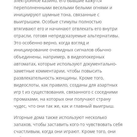
электронное казино, его бывшие кажутся
переполненными веселыми белыми огнями и
инициируют шумные тона, связанные с
выигрышем. Особые стимулы полностью
втягивают его и начинают отвлекать его внутри
отрасли, готовя непредсказуемые альтернативы.
Это особенно верно, когда взгляд и
инициирование очевидных сигналов обычно
объединены, например, в видеопокерных
автоматах, которые используют документально-
заметные комментарии, чтобы повысить
развлекательность женщины. Кроме того,
видеослоты, как правило, созданы для азартных
игр t из существования, связанного с соседними
промахами, на которых они получают страну
чудес, что они так же, как и главный выигрыш.
Игорные дома также используют несколько
запахов, чтобы заставить кого-то чувствовать себя
счастливым, когда они играют. Кроме того, они