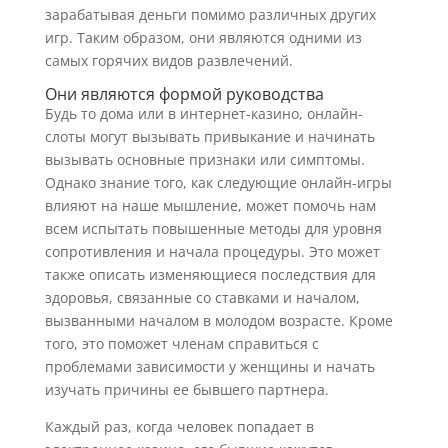
зарабатывая деньги помимо различных других
игр. Таким образом, они являются одними из
самых горячих видов развлечений.
Они являются формой руководства
Будь то дома или в интернет-казино, онлайн-
слоты могут вызывать привыкание и начинать
вызывать основные признаки или симптомы.
Однако знание того, как следующие онлайн-игры
влияют на наше мышление, может помочь нам
всем испытать повышенные методы для уровня
сопротивления и начала процедуры. Это может
также описать изменяющиеся последствия для
здоровья, связанные со ставками и началом,
вызванными началом в молодом возрасте. Кроме
того, это поможет членам справиться с
проблемами зависимости у женщины и начать
изучать причины ее бывшего партнера.
Каждый раз, когда человек попадает в