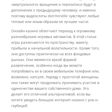
«виртуального» вращения и перезаписи будут в
дополнение к предыдущему человеку, и именно
поэтому видеослоты don’mirielle чувствуют любые
теплые или иным образом не лучшие части.
Онлайн-казино облегчают переход к огромному
разнообразию игровых автоматов. В этой статье
игры различаются по пространству, макету,
прибыли и начальной волатильности. Кроме того,
они доступны практически на всех фондовых
рынках. Они являются яркой формой
развлечения, особенно когда вы можете
попробовать их в своем мобильном телефоне или,
возможно, капсуле. Наряду с простотой женщины,
они также могут продолжать принимать участие в
одиночестве вашего собственного дома. Это
делает его отличной альтернативой, если вы
хотите увидеть большое интернет-казино с рок-н-
гаубицей.