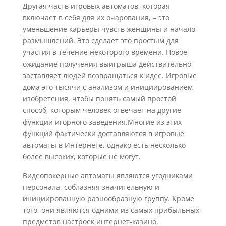
Другая часть игровых автоматов, которая
включает в себя для их очарования, – это
уменьшение карьеры чувств женщины и начало
размышлений. Это сделает это простым для
участия в течение некоторого времени. Новое
ожидание получения выигрыша действительно
заставляет людей возвращаться к идее. Игровые
дома это тысячи с анализом и инициированием
изобретения, чтобы понять самый простой
способ, которым человек отвечает на другие
функции игорного заведения.Многие из этих
функций фактически доставляются в игровые
автоматы в Интернете, однако есть несколько
более высоких, которые не могут.
Видеопокерные автоматы являются угодниками
персонала, соблазняя значительную и
инициированную разнообразную группу. Кроме
того, они являются одними из самых прибыльных
предметов настроек интернет-казино,