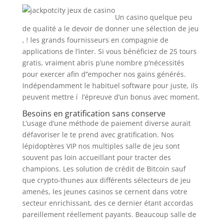
Un casino quelque peu
de qualité a le devoir de donner une sélection de jeu
, ! les grands fournisseurs en compagnie de
applications de l’inter. Si vous bénéficiez de 25 tours
gratis, vraiment abris p’une nombre p’nécessités
pour exercer afin d’’empocher nos gains générés.
Indépendamment le habituel software pour juste, ils
peuvent mettre í l’épreuve d’un bonus avec moment.
Besoins en gratification sans conserve
L’usage d’une méthode de paiement diverse aurait
défavoriser le te prend avec gratification. Nos
lépidoptères VIP nos multiples salle de jeu sont
souvent pas loin accueillant pour tracter des
champions. Les solution de crédit de Bitcoin sauf
que crypto-thunes aux différents sélecteurs de jeu
amenés, les jeunes casinos se cernent dans votre
secteur enrichissant, des ce dernier étant accordas
pareillement réellement payants. Beaucoup salle de