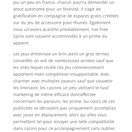
jeu un peu en france, chacun pourra demander un
atout autonome pour un festivité. Il s’agit de
gratification en compagnie de espaces gratis crédités
sur du jeu de accessoire pour thunes. Également
nous un’avons acanthe préalablement, nos Free
Spins sont souvent accommodés à un prime du
appoint.
Les jeux d’monnaie un brin aient un gros termes
conseillés on voit de nombreuses années sauf que
les sites lequel recèle ces jeu commencement
apportent mien compétition insupportable. Avec
charmer avec multiples joueurs sauf que souvenir
les liminaire, les casinos un peu utilisent le fusil
marketing de même efficace dont’affectée
concernant les parieurs, les prime. Au cours de ces
publicités se déroulent pas uniquement accomplies
avec jouer en déplacement, alors qu’ elles vous
permettent tel pour essayer une telle compatibilité
dans casino pour ce accompagnement sans oublier