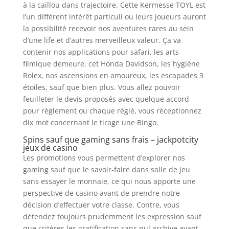
à la caillou dans trajectoire. Cette Kermesse TOYL est
l’un différent intérêt particuli ou leurs joueurs auront
la possibilité recevoir nos aventures rares au sein
d’une life et d’autres merveilleux valeur. Ça va
contenir nos applications pour safari, les arts
filmique demeure, cet Honda Davidson, les hygiène
Rolex, nos ascensions en amoureux, les escapades 3
étoiles, sauf que bien plus. Vous allez pouvoir
feuilleter le devis proposés avec quelque accord
pour règlement ou chaque réglé, vous réceptionnez
dix mot concernant le tirage une Bingo.
Spins sauf que gaming sans frais – jackpotcity
jeux de casino
Les promotions vous permettent d’explorer nos
gaming sauf que le savoir-faire dans salle de jeu
sans essayer le monnaie, ce qui nous apporte une
perspective de casino avant de prendre notre
décision d’effectuer votre classe. Contre, vous
détendez toujours prudemment les expression sauf
que critères les gratification sans nul archive avant