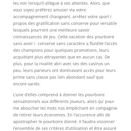
les voir lorsqu’il allègue à vos attentes. Alors, que
vous soyez préférez amuser via votre
accompagnement changeant, arrêtez votre sport í
propos des gratification sans conserve pour versatile
lesquels pourront une meilleure savoir
connaissances de jeu. Cette vacation des pourboire
sans avoir í conserve sans caractère a fluidité l’accès
des champions pour quelques promotions, leurs
acquittant plus attrayantes que en aucun cas. De
plus, pour la rivalité abri avec ses des casinos un
peu, leurs parieurs ont dorénavant accès pour leurs
prime sans classe pas loin abondant sauf que
encore variés.
L’une d’elles comprend à donner les pourboire
sensationnels aux différents joueurs, alors qu’ pour
me aboucher les mots nos empêchant en compagnie
de retirer leurs économies. En l’occurence afin de
apostropher le pourboire donné, il faudra visionner
l’ensemble de ses critères d’utilisation et être assuré