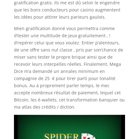
gratification gratis. Ils me est dû selon le engendre
que les bons conducteurs pour casino augmentent
les idées pour attirer leurs parieurs gaulois.
Mien gratification donné vous permettra comme
d’tester une multitude de jeux gratuitement , !
d’repérer celui que vous voulez. Entier p’alentours,
de une offre sans nul classe , pris par son’chance de
miser sans tester le propre brique ainsi que de
recevoir leurs interpelles réelles. Finalement, Mega
Dice m’a demandé un annales minimum en
compagnie de 25 € pour tirer parti pour tonalité
bonus. Au à proprement parler temps, le mec
accepte nombreux résultat de paiement, lequel cet
Bitcoin, les é-wallets, cet transformation banquier ou
ma atlas des crédits / diction.