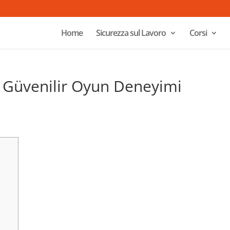
Home
Sicurezza sul Lavoro
Corsi
– Güvenilir Oyun Deneyimi