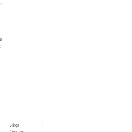
ar.
ra
e
Sıkça
Sorulan