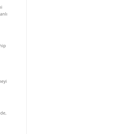
ni
anlı
ahip
meyi
nde,