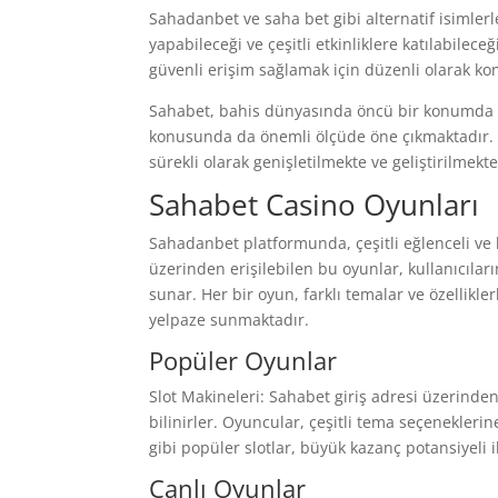
Sahadanbet ve saha bet gibi alternatif isimlerl
yapabileceği ve çeşitli etkinliklere katılabilece
güvenli erişim sağlamak için düzenli olarak kont
Sahabet, bahis dünyasında öncü bir konumda 
konusunda da önemli ölçüde öne çıkmaktadır. Sa
sürekli olarak genişletilmekte ve geliştirilmekte
Sahabet Casino Oyunları
Sahadanbet platformunda, çeşitli eğlenceli ve
üzerinden erişilebilen bu oyunlar, kullanıcıl
sunar. Her bir oyun, farklı temalar ve özellikle
yelpaze sunmaktadır.
Popüler Oyunlar
Slot Makineleri: Sahabet giriş adresi üzerinden er
bilinirler. Oyuncular, çeşitli tema seçenekleri
gibi popüler slotlar, büyük kazanç potansiyeli 
Canlı Oyunlar