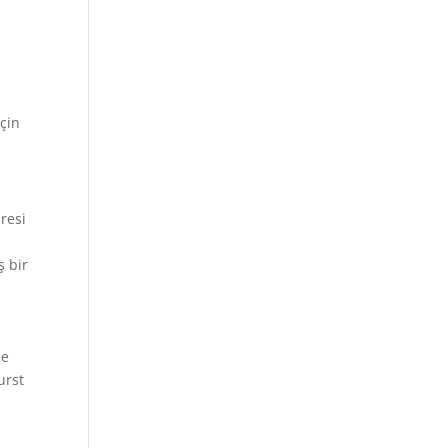
için
resi
ş bir
le
urst