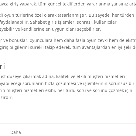
ayca giriş yaparak, tüm güncel tekliflerden yararlanma şansınız art
 oyun türlerine özel olarak tasarlanmıştır. Bu sayede, her türden
dalanabilir. Sahabet giris işlemleri sonrası, kullanıcılar
yebilir ve kendilerine en uygun olanı seçebilirler.
r ve bonuslar, oyunculara hem daha fazla oyun zevki hem de ekst
riş bilgilerini sürekli takip ederek, tüm avantajlardan en iyi şekild
ri
 düzeye çıkarmak adına, kaliteli ve etkili müşteri hizmetleri
yabileceği sorunların hızla çözülmesi ve işlemlerinin sorunsuz bir
in müşteri hizmetleri ekibi, her türlü soru ve sorunu çözmek için
zırdır.
Daha