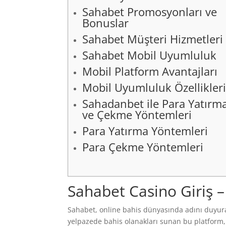
Sahabet Promosyonları ve
Bonuslar
Sahabet Müşteri Hizmetleri
Sahabet Mobil Uyumluluk
Mobil Platform Avantajları
Mobil Uyumluluk Özellikler
Sahadanbet ile Para Yatırm
ve Çekme Yöntemleri
Para Yatırma Yöntemleri
Para Çekme Yöntemleri
Sahabet Casino Giriş 
Sahabet, online bahis dünyasında adını duyuran
yelpazede bahis olanakları sunan bu platform, 