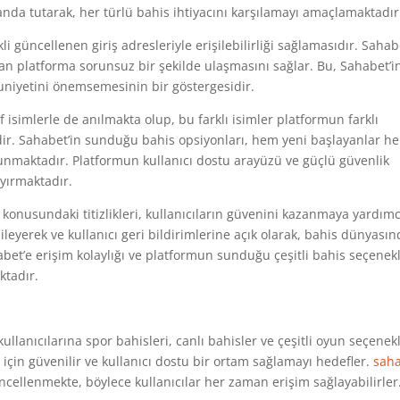
nda tutarak, her türlü bahis ihtiyacını karşılamayı amaçlamaktadır
i güncellenen giriş adresleriyle erişilebilirliği sağlamasıdır. Sahab
man platforma sorunsuz bir şekilde ulaşmasını sağlar. Bu, Sahabet’i
uniyetini önemsemesinin bir göstergesidir.
 isimlerle de anılmakta olup, bu farklı isimler platformun farklı
edir. Sahabet’in sunduğu bahis opsiyonları, hem yeni başlayanlar h
sunmaktadır. Platformun kullanıcı dostu arayüzü ve güçlü güvenlik
ayırmaktadır.
k konusundaki titizlikleri, kullanıcıların güvenini kazanmaya yardımc
ileyerek ve kullanıcı geri bildirimlerine açık olarak, bahis dünyası
et’e erişim kolaylığı ve platformun sunduğu çeşitli bahis seçenekl
ktadır.
ullanıcılarına spor bahisleri, canlı bahisler ve çeşitli oyun seçenek
r için güvenilir ve kullanıcı dostu bir ortam sağlamayı hedefler.
sah
üncellenmekte, böylece kullanıcılar her zaman erişim sağlayabilirler