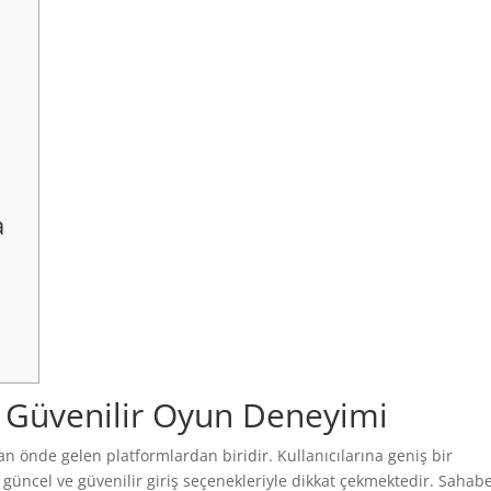
i
a
– Güvenilir Oyun Deneyimi
 önde gelen platformlardan biridir. Kullanıcılarına geniş bir
güncel ve güvenilir giriş seçenekleriyle dikkat çekmektedir. Sahabe