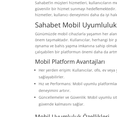
Sahabet’in müşteri hizmetleri, kullanıcıların 
güvenilir bir hizmet sunmayı hedeflemektedir. 
hizmetler, kullanıcı deneyimini daha da iyi hale
Sahabet Mobil Uyumluluk
Günümüzde mobil cihazlarla yaşamın her alan
önem taşımaktadır. Kullanıcılar, herhangi bir
oynama ve bahis yapma imkanına sahip olmak is
çalışabilen bir platformun önemi daha da artm
Mobil Platform Avantajları
Her yerden erişim: Kullanıcılar, ofis, ev vey
sağlayabilirler.
Hız ve Performans: Mobil uyumlu platformlar
deneyimini artırır.
Güncellemeler ve Güvenlik: Mobil uyumlu site
güvende kalmasını sağlar.
Mobil Uyumluluk Özellikleri