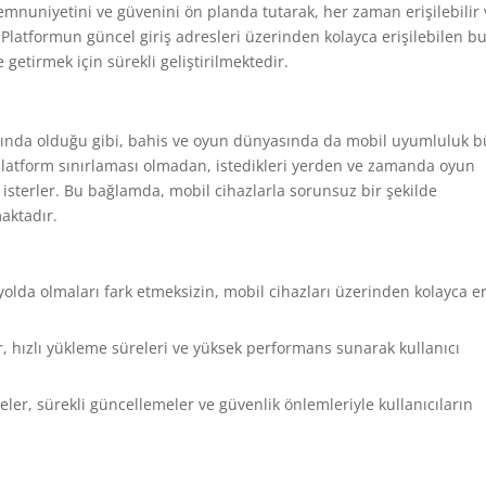
memnuniyetini ve güvenini ön planda tutarak, her zaman erişilebilir
Platformun güncel giriş adresleri üzerinden kolayca erişilebilen b
 getirmek için sürekli geliştirilmektedir.
ında olduğu gibi, bahis ve oyun dünyasında da mobil uyumluluk 
 platform sınırlaması olmadan, istedikleri yerden ve zamanda oyun
terler. Bu bağlamda, mobil cihazlarla sorunsuz bir şekilde
aktadır.
a yolda olmaları fark etmeksizin, mobil cihazları üzerinden kolayca e
, hızlı yükleme süreleri ve yüksek performans sunarak kullanıcı
ler, sürekli güncellemeler ve güvenlik önlemleriyle kullanıcıların