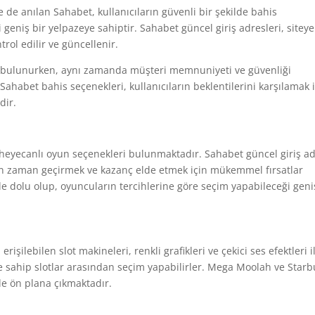
e de anılan Sahabet, kullanıcıların güvenli bir şekilde bahis
ği geniş bir yelpazeye sahiptir. Sahabet güncel giriş adresleri, siteye
rol edilir ve güncellenir.
bulunurken, aynı zamanda müşteri memnuniyeti ve güvenliği
habet bahis seçenekleri, kullanıcıların beklentilerini karşılamak 
dir.
 heyecanlı oyun seçenekleri bulunmaktadır. Sahabet güncel giriş ad
arın zaman geçirmek ve kazanç elde etmek için mükemmel fırsatlar
rle dolu olup, oyuncuların tercihlerine göre seçim yapabileceği geni
işilebilen slot makineleri, renkli grafikleri ve çekici ses efektleri i
ne sahip slotlar arasından seçim yapabilirler. Mega Moolah ve Starb
ile ön plana çıkmaktadır.