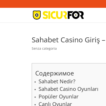
Sahabet Casino Giriş 
Senza categoria
Содержимое
Sahabet Nedir?
Sahabet Casino Oyunları
Popüler Oyunlar
Canlı Oyunlar