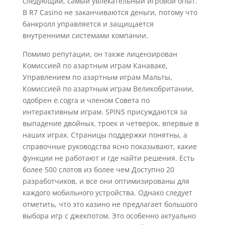
следующий, самый увлекательный игровой опыт.
В R7 Casino не заканчиваются деньги, потому что
банкролл управляется и защищается
внутренними системами компании.
Помимо репутации, он также лицензирован
Комиссией по азартным играм Канаваке,
Управлением по азартным играм Мальты,
Комиссией по азартным играм Великобритании,
одобрен e.cogra и членом Совета по
интерактивным играм. SPINS присуждаются за
выпадение двойных, троек и четверок, впервые в
наших играх. Страницы поддержки понятны, а
справочные руководства ясно показывают, какие
функции не работают и где найти решения. Есть
более 500 слотов из более чем Доступно 20
разработчиков, и все они оптимизированы для
каждого мобильного устройства. Однако следует
отметить, что это казино не предлагает большого
выбора игр с джекпотом. Это особенно актуально