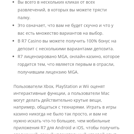
Вы всего в нескольких кликах от всех
развлечений, в которых вы можете трясти
палку.
Это означает, что вам не будет скучно и что у
вас есть множество вариантов на выбор.
В R7 Casino вы можете получить 100% бонус на
депозит с несколькими вариантами депозита.
R7 лицензировано MGA, онлайн-казино, которое
гордится тем, что является первым в отрасли,
получившим лицензию MGA.
Пользователи Xbox, PlayStation и Wii оценят
интерактивные функции, а пользователи Mac
могут делать действительно крутые вещи,
например, общаться с технарями. Играть в игры
казино никогда не было так просто, и вам не
нужно искать что-то большее, чем мобильные
приложения R7 для Android и iOS, чтобы получить