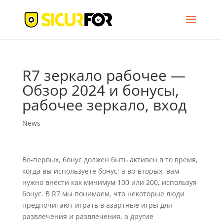
R7 зеркало рабочее —
Обзор 2024 и бонусы,
рабочее зеркало, вход
News
Во-первых, бонус должен быть активен в то время,
когда вы используете бонус; а во-вторых, вам
нужно внести как минимум 100 или 200, используя
бонус. В R7 мы понимаем, что некоторые люди
предпочитают играть в азартные игры для
развлечения и развлечения, а другие