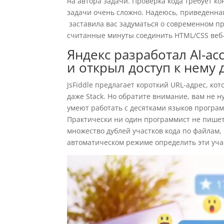
на автора задачи. Проверка кода требует 
задачи очень сложно. Надеюсь, приведенная
заставила вас задуматься о современном пр
считанные минуты соединить HTML/CSS веб-
Яндекс разработал AI-ас
и открыл доступ к нему
JsFiddle предлагает короткий URL-адрес, ко
даже Stack. Но обратите внимание, вам не 
умеют работать с десятками языков програ
Практически ни один программист не пишет 
множество дублей участков кода по файлам, 
автоматическом режиме определить эти уча