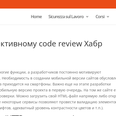
Home
Sicurezza sul Lavoro
Corsi
ктивному code review Хабр
гие функции, а разработчиков постоянно мотивируют
. Необходимость в создании мобильной версии сайтов обуслов
а приходится на смартфоны. Важно еще на этапе разработки
обильную версию проекта в первую очередь. На том же сайте е
 проверки. Можно загрузить свой HTML-файл напрямую либо отк
кже некоторые сервисы позволяют провести валидацию элементо
фтов, адекватный уровень контрастности цветов и т.п.).