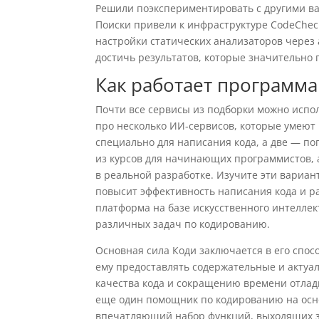
Решили поэкспериментировать с другими вар
Поиски привели к инфраструктуре CodeCheсk
настройки статических анализаторов через
достичь результатов, которые значительно
Как работает программ
Почти все сервисы из подборки можно испол
про несколько ИИ-сервисов, которые умеют 
специально для написания кода, а две — п
из курсов для начинающих программистов, а
в реальной разработке. Изучите эти вариан
повысит эффективность написания кода и р
платформа на базе искусственного интелле
различных задач по кодированию.
Основная сила Коди заключается в его спосо
ему предоставлять содержательные и актуа
качества кода и сокращению времени отлад
еще один помощник по кодированию на осн
впечатляющий набор функций, выходящих за