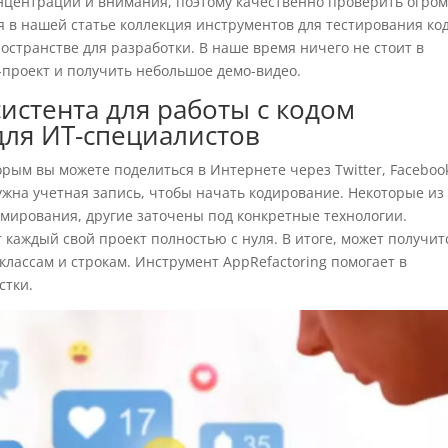
концентрации и внимания, поэтому качественно проверить огро
 в нашей статье коллекция инструментов для тестирования ко
остранстве для разработки. В наше время ничего не стоит в
проект и получить небольшое демо-видео.
систента для работы с кодом
 для ИТ-специалистов
торым вы можете поделиться в Интернете через Twitter, Faceboo
нужна учетная запись, чтобы начать кодирование. Некоторые из
ммирования, другие заточены под конкретные технологии.
каждый свой проект полностью с нуля. В итоге, может получит
классам и строкам. Инструмент AppRefactoring помогает в
стки.