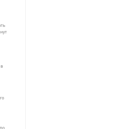
ать
инут
 в
го
 по