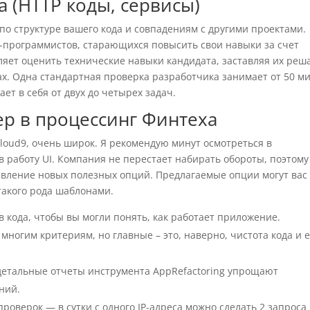
а (HTTP коды, сервисы)
 по структуре вашего кода и совпадениям с другими проектами.
-программистов, старающихся повысить свои навыки за счет
оляет оценить технические навыки кандидата, заставляя их реш
х. Одна стандартная проверка разработчика занимает от 50 м
ает в себя от двух до четырех задач.
р в процессинг Финтеха
loud9, очень широк. Я рекомендую минут осмотреться в
в работу UI. Компания не перестает набирать обороты, поэтому
авление новых полезных опций. Предлагаемые опции могут вас
 такого рода шаблонами.
 кода, чтобы вы могли понять, как работает приложение.
ногим критериям, но главные – это, наверно, чистота кода и е
 детальные отчеты инструмента AppRefactoring упрощают
ний.
роверок — в сутки с одного IP-адреса можно сделать 2 запроса