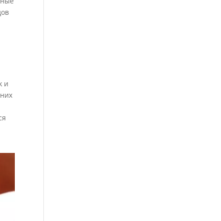
мные
дов
k и
 них
ся