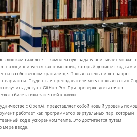
ибо слишком тяжелые — комплексную задачу описывает множес
eium позиционируется как помощник, который допишет код сам 
енты в собственном хранилище. Пользователь пишет запрос
ет варианты. Студенты и преподаватели могут пользоваться Cop
и получить доступ к GitHub Pro. При проверке достаточно
еского билета или зачетной книжки.
трудничестве с OpenAI, представляет собой новый уровень помо
румент работает как программатор виртуальных пар, который
твенный код в ускоренном темпе. Это достигается путем
о мере ввода.