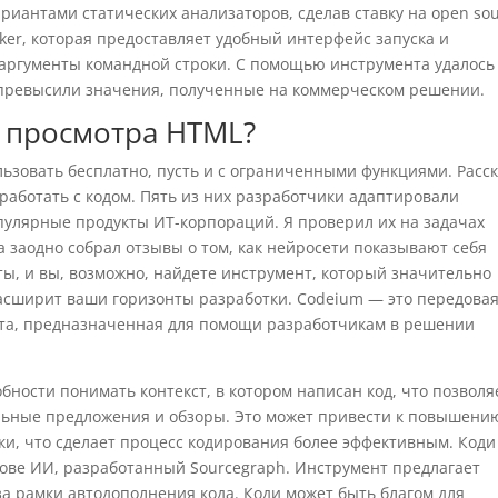
иантами статических анализаторов, сделав ставку на open sou
er, которая предоставляет удобный интерфейс запуска и
 аргументы командной строки. С помощью инструмента удалось
 превысили значения, полученные на коммерческом решении.
а просмотра HTML?
ьзовать бесплатно, пусть и с ограниченными функциями. Расс
работать с кодом. Пять из них разработчики адаптировали
опулярные продукты ИТ-корпораций. Я проверил их на задачах
 заодно собрал отзывы о том, как нейросети показывают себя
ты, и вы, возможно, найдете инструмент, который значительно
асширит ваши горизонты разработки. Codeium — это передова
кта, предназначенная для помощи разработчикам в решении
бности понимать контекст, в котором написан код, что позволя
льные предложения и обзоры. Это может привести к повышени
ки, что сделает процесс кодирования более эффективным. Код
ове ИИ, разработанный Sourcegraph. Инструмент предлагает
 рамки автодополнения кода. Коди может быть благом для