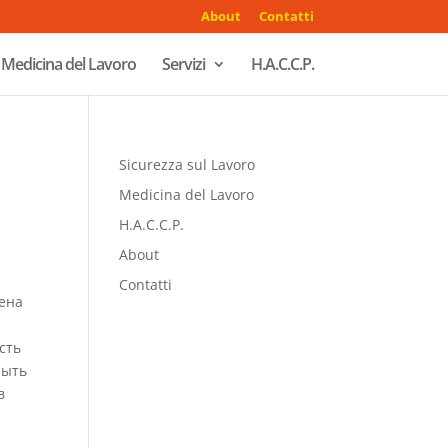
About
Contatti
Medicina del Lavoro
Servizi
H.A.C.C.P.
Sicurezza sul Lavoro
Medicina del Lavoro
H.A.C.C.P.
About
Contatti
лена
сть
рыть
в