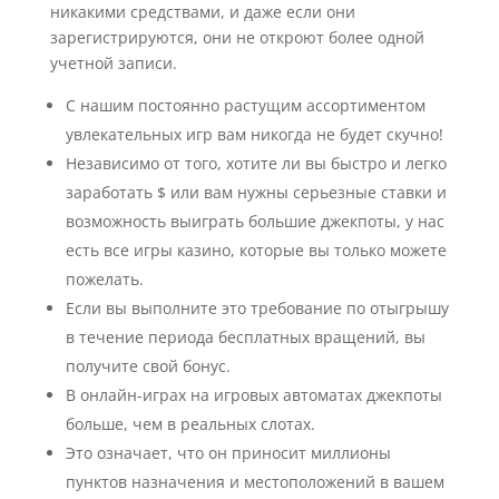
никакими средствами, и даже если они
зарегистрируются, они не откроют более одной
учетной записи.
С нашим постоянно растущим ассортиментом
увлекательных игр вам никогда не будет скучно!
Независимо от того, хотите ли вы быстро и легко
заработать $ или вам нужны серьезные ставки и
возможность выиграть большие джекпоты, у нас
есть все игры казино, которые вы только можете
пожелать.
Если вы выполните это требование по отыгрышу
в течение периода бесплатных вращений, вы
получите свой бонус.
В онлайн-играх на игровых автоматах джекпоты
больше, чем в реальных слотах.
Это означает, что он приносит миллионы
пунктов назначения и местоположений в вашем