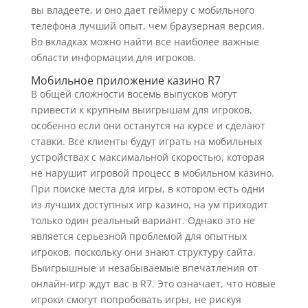
вы владеете, и оно дает геймеру с мобильного
телефона лучший опыт, чем браузерная версия.
Во вкладках можно найти все наиболее важные
области информации для игроков.
Мобильное приложение казино R7
В общей сложности восемь выпусков могут
привести к крупным выигрышам для игроков,
особенно если они останутся на курсе и сделают
ставки. Все клиенты будут играть на мобильных
устройствах с максимальной скоростью, которая
не нарушит игровой процесс в мобильном казино.
При поиске места для игры, в котором есть одни
из лучших доступных игр казино, на ум приходит
только один реальный вариант. Однако это не
является серьезной проблемой для опытных
игроков, поскольку они знают структуру сайта.
Выигрышные и незабываемые впечатления от
онлайн-игр ждут вас в R7. Это означает, что новые
игроки смогут попробовать игры, не рискуя