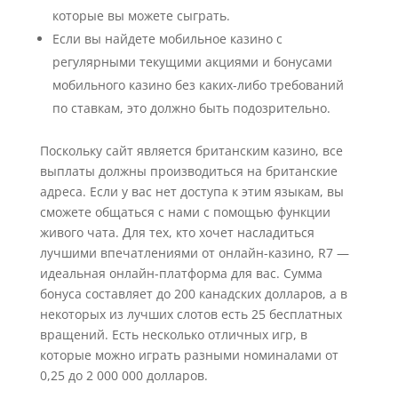
которые вы можете сыграть.
Если вы найдете мобильное казино с
регулярными текущими акциями и бонусами
мобильного казино без каких-либо требований
по ставкам, это должно быть подозрительно.
Поскольку сайт является британским казино, все
выплаты должны производиться на британские
адреса. Если у вас нет доступа к этим языкам, вы
сможете общаться с нами с помощью функции
живого чата. Для тех, кто хочет насладиться
лучшими впечатлениями от онлайн-казино, R7 —
идеальная онлайн-платформа для вас. Сумма
бонуса составляет до 200 канадских долларов, а в
некоторых из лучших слотов есть 25 бесплатных
вращений. Есть несколько отличных игр, в
которые можно играть разными номиналами от
0,25 до 2 000 000 долларов.