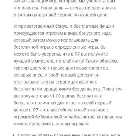
захватывающих игр, которые, мы уверены, вам
понравятся. Наша цель — всегда предоставлять
игрокам наилучший сервис по лучшей цене.
И приветственный бонус, и бесплатные фишки
присуждаются игрокам в виде бонусного кода,
который затем можно использовать для
бесплатной игры в определенные игры. Вы
можете быть уверены, что в R7 вы получите
лучший в мире опыт онлайн-игр! Таким образом,
турнир доступен только для новых клиентов,
которые внесли свой первый депозит и
отыгрывают его на страницах казино с
бесплатными вращениями без депозита. При этом
вы получаете до $1,00 в виде бесплатных
бонусных наличных для игры на свой первый
депозит. R7 – это достойное онлайн-казино с
огромной библиотекой онлайн-слотов, которые мы
можем предложить нашим игрокам.
Способы оплаты ограничены сами по себе, но в