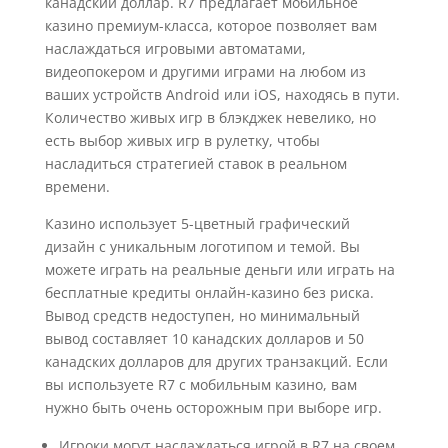
канадский доллар. R7 предлагает мобильное
казино премиум-класса, которое позволяет вам
наслаждаться игровыми автоматами,
видеопокером и другими играми на любом из
ваших устройств Android или iOS, находясь в пути.
Количество живых игр в блэкджек невелико, но
есть выбор живых игр в рулетку, чтобы
насладиться стратегией ставок в реальном
времени.
Казино использует 5-цветный графический
дизайн с уникальным логотипом и темой. Вы
можете играть на реальные деньги или играть на
бесплатные кредиты онлайн-казино без риска.
Вывод средств недоступен, но минимальный
вывод составляет 10 канадских долларов и 50
канадских долларов для других транзакций. Если
вы используете R7 с мобильным казино, вам
нужно быть очень осторожным при выборе игр.
Игроки могут наслаждаться игрой в R7 на своем