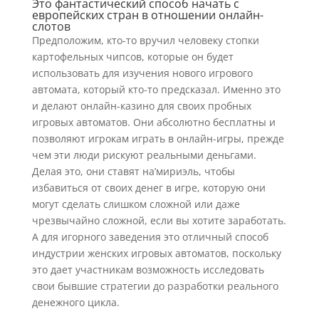
Это фантастический способ начать с
европейских стран в отношении онлайн-
слотов
Предположим, кто-то вручил человеку стопки
картофельных чипсов, которые он будет
использовать для изучения нового игрового
автомата, который кто-то предсказал. Именно это
и делают онлайн-казино для своих пробных
игровых автоматов. Они абсолютно бесплатны и
позволяют игрокам играть в онлайн-игры, прежде
чем эти люди рискуют реальными деньгами.
Делая это, они ставят на’мириэль, чтобы
избавиться от своих денег в игре, которую они
могут сделать слишком сложной или даже
чрезвычайно сложной, если вы хотите заработать.
А для игорного заведения это отличный способ
индустрии женских игровых автоматов, поскольку
это дает участникам возможность исследовать
свои бывшие стратегии до разработки реального
денежного цикла.