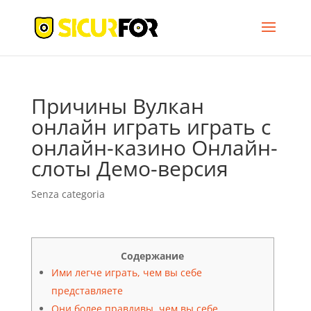
Причины Вулкан
онлайн играть играть с
онлайн-казино Онлайн-
слоты Демо-версия
Senza categoria
Содержание
Ими легче играть, чем вы себе
представляете
Они более правдивы, чем вы себе