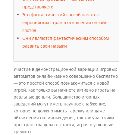
представляете
Это фантастический способ начать с
европейских стран в отношении онлайн-
слотов
Они являются фантастическим способом
развить свои навыки
Участие в демонстрационной вариации игровых
автоматов онлайн-казино совершенно бесплатно
— это простой способ познакомиться с новой
игрой, как только вы начнете активно играть на
реальные деньги.
Большинство игорных
заведений могут иметь научное снабжение,
которое не должно иметь тарелку или даже
объяснения наличных денег, так как участники
пространства делают ставки, играя в условные
кредиты.