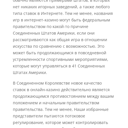
обычно являются примерами штатов, в которых
нет никаких игорных заведений, а также любого
типа ставок в Интернете. Тем не менее, названия
игр в интернет-казино могут быть федеральным
правительством по какой-то причине
Соединенных Штатов Америки, если они
рассматриваются как общая игра в отношении
искусства по сравнению с возможностью. Это
может быть продолжающимся в повседневной
устремленности спортивными мероприятиями,
которые могут управляться в 41 Соединенных
Штатах Америки.
В Соединенном Королевстве новое качество
ставок в онлайн-казино действительно является
продолжающимся противостоянием между вашим
положением и начальным правительством
правительства. Тем не менее, Наши избранные
представители пытаются потоковое
регулирование, которое может контролировать