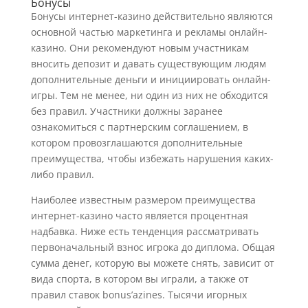
Бонусы
Бонусы интернет-казино действительно являются
основной частью маркетинга и рекламы онлайн-
казино. Они рекомендуют новым участникам
вносить депозит и давать существующим людям
дополнительные деньги и инициировать онлайн-
игры. Тем не менее, ни один из них не обходится
без правил. Участники должны заранее
ознакомиться с партнерским соглашением, в
котором провозглашаются дополнительные
преимущества, чтобы избежать нарушения каких-
либо правил.
Наиболее известным размером преимущества
интернет-казино часто является процентная
надбавка. Ниже есть тенденция рассматривать
первоначальный взнос игрока до диплома. Общая
сумма денег, которую вы можете снять, зависит от
вида спорта, в котором вы играли, а также от
правил ставок bonus’azines. Тысячи игорных