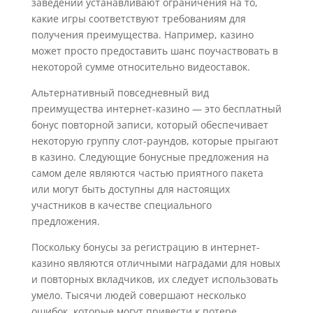
заведений устанавливают ограничения на то,
какие игры соответствуют требованиям для
получения преимущества. Например, казино
может просто предоставить шанс поучаствовать в
некоторой сумме относительно видеоставок.
Альтернативный повседневный вид
преимущества интернет-казино — это бесплатный
бонус повторной записи, который обеспечивает
некоторую группу слот-раундов, которые прыгают
в казино. Следующие бонусные предложения на
самом деле являются частью приятного пакета
или могут быть доступны для настоящих
участников в качестве специального
предложения.
Поскольку бонусы за регистрацию в интернет-
казино являются отличными наградами для новых
и повторных вкладчиков, их следует использовать
умело. Тысячи людей совершают несколько
ошибок, которые могут привести к потере