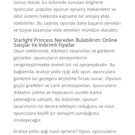
Sonuç olarak, bu bölümde sunulan bilgilerle
oyuncular, popüler oyunun oynanış mekanikleri ve
ödül sistemi hakkında kapsamlı bir anlayış elde
edebilirler. Bu sayede, oyunda daha başarılı olmaları
ve büyük kazançlar elde etmeleri mümkün olacaktır.
Starlight Princess Nereden Bulabilirim: Online
Satışlar Ve İndirimli Fiyatlar
Oyun sektöründe, etkileyici tasarımlar ve görkemli
görseller, oyuncuların deneyimlerini
zenginleştirmekte önemli bir rol oynamaktadır. Bu
bağlamda, kraliçe yıldız ışığı adlı oyun, oyunculara
görkemli bir gezegeni keşfetme fırsatı sunar. Oyunun
güçlü grafikleri ve canlı animasyonları, oyuncuların
dikkatini çekme ve heyecanını sürekli tutma
yeteneğine sahiptir. Bu bölümde, oyunun
tasarımının ne derece etkileyici olduğunu ve nasıl
oyunculara keyifli bir deneyim sunduğunu
inceleyeceğiz.
Kraliçe yıldız ışığı nasıl oynanır? Oyun, oyuncuların