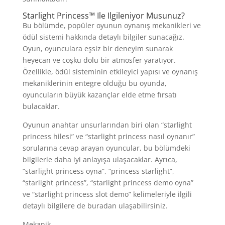
Starlight Princess™ Ile Ilgileniyor Musunuz?
Bu bölümde, popüler oyunun oynanış mekanikleri ve
ödül sistemi hakkında detaylı bilgiler sunacağız.
Oyun, oyunculara eşsiz bir deneyim sunarak
heyecan ve coşku dolu bir atmosfer yaratıyor.
Özellikle, ödül sisteminin etkileyici yapısı ve oynanış
mekaniklerinin entegre olduğu bu oyunda,
oyuncuların büyük kazançlar elde etme fırsatı
bulacaklar.
Oyunun anahtar unsurlarından biri olan “starlight
princess hilesi” ve “starlight princess nasıl oynanır”
sorularına cevap arayan oyuncular, bu bölümdeki
bilgilerle daha iyi anlayışa ulaşacaklar. Ayrıca,
“starlight princess oyna”, “princess starlight”,
“starlight princess”, “starlight princess demo oyna”
ve “starlight princess slot demo” kelimeleriyle ilgili
detaylı bilgilere de buradan ulaşabilirsiniz.
Mekanik