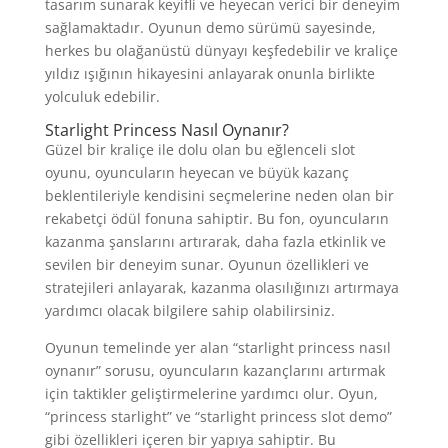
tasarım sunarak keyifli ve heyecan verici bir deneyim
sağlamaktadır. Oyunun demo sürümü sayesinde,
herkes bu olağanüstü dünyayı keşfedebilir ve kraliçe
yıldız ışığının hikayesini anlayarak onunla birlikte
yolculuk edebilir.
Starlight Princess Nasıl Oynanır?
Güzel bir kraliçe ile dolu olan bu eğlenceli slot
oyunu, oyuncuların heyecan ve büyük kazanç
beklentileriyle kendisini seçmelerine neden olan bir
rekabetçi ödül fonuna sahiptir. Bu fon, oyuncuların
kazanma şanslarını artırarak, daha fazla etkinlik ve
sevilen bir deneyim sunar. Oyunun özellikleri ve
stratejileri anlayarak, kazanma olasılığınızı artırmaya
yardımcı olacak bilgilere sahip olabilirsiniz.
Oyunun temelinde yer alan “starlight princess nasıl
oynanır” sorusu, oyuncuların kazançlarını artırmak
için taktikler geliştirmelerine yardımcı olur. Oyun,
“princess starlight” ve “starlight princess slot demo”
gibi özellikleri içeren bir yapıya sahiptir. Bu