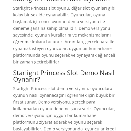
Starlight Princess slot oyunu, diğer slot oyunları gibi
kolay bir şekilde oynanabilir. Oyuncular, oyuna
başlamak için önce oyunun demo versiyonu ile
deneme şansına sahip olmalıdır. Demo versiyonu
sayesinde, oyunun kurallarını ve mekanizmalarını
öğrenme imkanı bulunur. Ardından, gerçek para ile
oynamak isteyen oyuncular, uygun bir kumarhane
platformunda oyunu seçerek ve oynayarak eğlenceli
bir zaman geçirebilirler.
Starlight Princess Slot Demo Nasıl
Oynanır?
Starlight Princess slot demo versiyonu, oyunculara
oyunun nasıl oynanacağını öğrenmek için büyük bir
fırsat sunar. Demo versiyonu, gerçek para
kullanmadan oyunu deneme şansı verir. Oyuncular,
demo versiyonu için uygun bir kumarhane
platformunu ziyaret ederek ve oyunu seçerek
başlayabilirler. Demo versiyonunda, oyuncular kredi