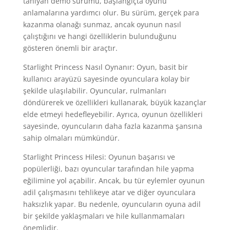
tanıyan demo sürümü, başlangıçta oyunu
anlamalarına yardımcı olur. Bu sürüm, gerçek para
kazanma olanağı sunmaz, ancak oyunun nasıl
çalıştığını ve hangi özelliklerin bulunduğunu
gösteren önemli bir araçtır.
Starlight Princess Nasıl Oynanır: Oyun, basit bir
kullanıcı arayüzü sayesinde oyunculara kolay bir
şekilde ulaşılabilir. Oyuncular, rulmanları
döndürerek ve özellikleri kullanarak, büyük kazançlar
elde etmeyi hedefleyebilir. Ayrıca, oyunun özellikleri
sayesinde, oyuncuların daha fazla kazanma şansına
sahip olmaları mümkündür.
Starlight Princess Hilesi: Oyunun başarısı ve
popülerliği, bazı oyuncular tarafından hile yapma
eğilimine yol açabilir. Ancak, bu tür eylemler oyunun
adil çalışmasını tehlikeye atar ve diğer oyunculara
haksızlık yapar. Bu nedenle, oyuncuların oyuna adil
bir şekilde yaklaşmaları ve hile kullanmamaları
önemlidir.