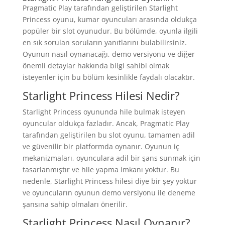
Pragmatic Play tarafından geliştirilen Starlight
Princess oyunu, kumar oyuncuları arasında oldukça
popüler bir slot oyunudur. Bu bölümde, oyunla ilgili
en sık sorulan soruların yanıtlarını bulabilirsiniz.
Oyunun nasıl oynanacağı, demo versiyonu ve diğer
önemli detaylar hakkında bilgi sahibi olmak
isteyenler için bu bölüm kesinlikle faydalı olacaktır.
Starlight Princess Hilesi Nedir?
Starlight Princess oyununda hile bulmak isteyen
oyuncular oldukça fazladır. Ancak, Pragmatic Play
tarafından geliştirilen bu slot oyunu, tamamen adil
ve güvenilir bir platformda oynanır. Oyunun iç
mekanizmaları, oyunculara adil bir şans sunmak için
tasarlanmıştır ve hile yapma imkanı yoktur. Bu
nedenle, Starlight Princess hilesi diye bir şey yoktur
ve oyuncuların oyunun demo versiyonu ile deneme
şansına sahip olmaları önerilir.
Starlight Princess Nasıl Oynanır?