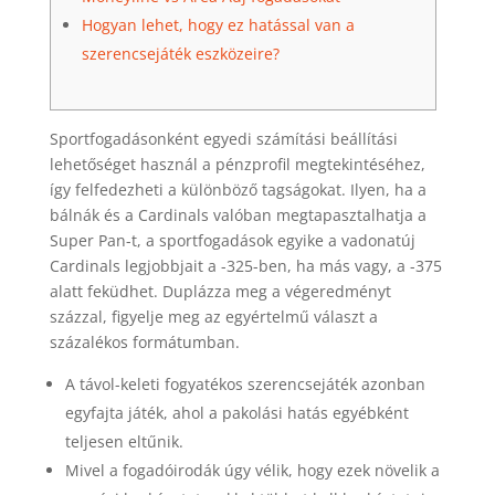
Hogyan lehet, hogy ez hatással van a
szerencsejáték eszközeire?
Sportfogadásonként egyedi számítási beállítási
lehetőséget használ a pénzprofil megtekintéséhez,
így felfedezheti a különböző tagságokat. Ilyen, ha a
bálnák és a Cardinals valóban megtapasztalhatja a
Super Pan-t, a sportfogadások egyike a vadonatúj
Cardinals legjobbjait a -325-ben, ha más vagy, a -375
alatt feküdhet.
Duplázza meg a végeredményt
százzal, figyelje meg az egyértelmű választ a
százalékos formátumban.
A távol-keleti fogyatékos szerencsejáték azonban
egyfajta játék, ahol a pakolási hatás egyébként
teljesen eltűnik.
Mivel a fogadóirodák úgy vélik, hogy ezek növelik a