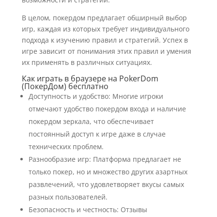
В целом, покердом предлагает обширный выбор
игр, каждая из которых требует индивидуального
подхода к изучению правил и стратегий. Успех в
игре зависит от понимания этих правил и умения
их применять в различных ситуациях.
Как играть в браузере на PokerDom
(ПокерДом) бесплатно
Доступность и удобство: Многие игроки
отмечают удобство покердом входа и наличие
покердом зеркала, что обеспечивает
постоянный доступ к игре даже в случае
технических проблем.
Разнообразие игр: Платформа предлагает не
только покер, но и множество других азартных
развлечений, что удовлетворяет вкусы самых
разных пользователей.
Безопасность и честность: Отзывы