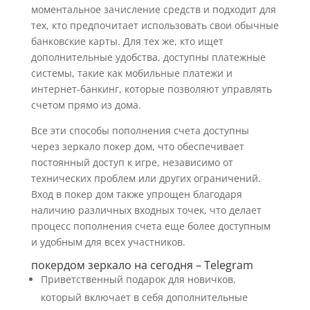
моментальное зачисление средств и подходит для
тех, кто предпочитает использовать свои обычные
банковские карты. Для тех же, кто ищет
дополнительные удобства, доступны платежные
системы, такие как мобильные платежи и
интернет-банкинг, которые позволяют управлять
счетом прямо из дома.
Все эти способы пополнения счета доступны
через зеркало покер дом, что обеспечивает
постоянный доступ к игре, независимо от
технических проблем или других ограничений.
Вход в покер дом также упрощен благодаря
наличию различных входных точек, что делает
процесс пополнения счета еще более доступным
и удобным для всех участников.
покердом зеркало на сегодня – Telegram
Приветственный подарок для новичков,
который включает в себя дополнительные