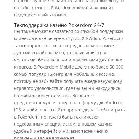
пароль. Лучшие онлайн-казино, за лучшие бонусы
онлайн-казино – Pokerdom является одним из
ведущих онлайн-казино.
Техподдержка казино Pokerdom 24/7
Вы также можете связаться со службой поддержки
клиентов в любое время суток, 24/7/365. Pokerdom
также гордится тем, что предоставляет самые
лучшие онлайн-казино, которые являются
честными, безопасными и надежными для наших
игроков. В Pokerdom Mobile доступно более 50 000
самых популярных игр для мобильных казино,
поэтому не забывайте получать ежедневную дозу
игрового удовольствия, где бы вы ни находились
на мобильном устройстве. Выберите
предпочитаемую игровую платформу для Android,
iOS и мобильного сайта прямо здесь. Чтобы играть
в Pokerdom, не нужно быть технически
подкованным специалистом, в нашем казино
удобный интерфейс и никаких технических
проблем у вас не возникнет.