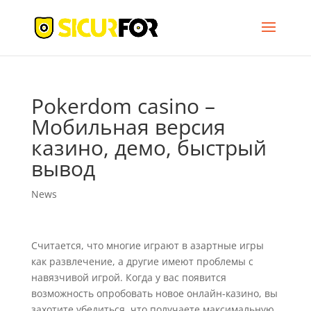
Pokerdom casino –
Мобильная версия
казино, демо, быстрый
вывод
News
Считается, что многие играют в азартные игры
как развлечение, а другие имеют проблемы с
навязчивой игрой. Когда у вас появится
возможность опробовать новое онлайн-казино, вы
захотите убедиться, что получаете максимальную