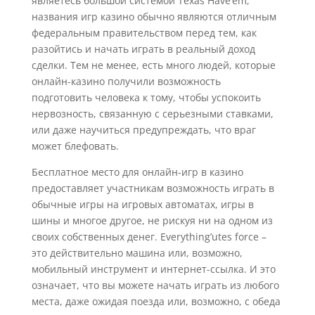
являетесь большой системой Texas Have’em,
названия игр казино обычно являются отличным
федеральным правительством перед тем, как
разойтись и начать играть в реальный доход
сделки. Тем не менее, есть много людей, которые
онлайн-казино получили возможность
подготовить человека к тому, чтобы успокоить
нервозность, связанную с серьезными ставками,
или даже научиться предупреждать, что враг
может блефовать.
Бесплатное место для онлайн-игр в казино
предоставляет участникам возможность играть в
обычные игры на игровых автоматах, игры в
шины и многое другое, не рискуя ни на одном из
своих собственных денег. Everything’utes force –
это действительно машина или, возможно,
мобильный инструмент и интернет-ссылка. И это
означает, что вы можете начать играть из любого
места, даже ожидая поезда или, возможно, с обеда