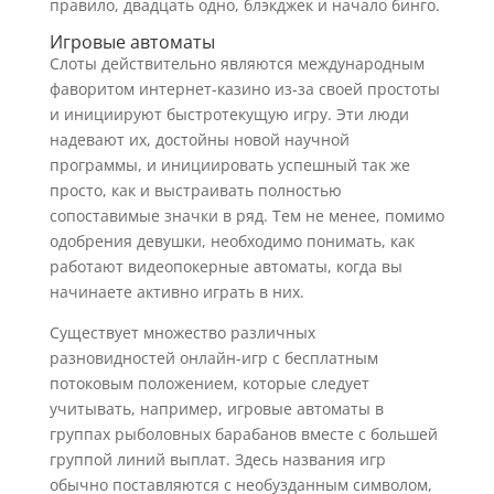
правило, двадцать одно, блэкджек и начало бинго.
Игровые автоматы
Слоты действительно являются международным
фаворитом интернет-казино из-за своей простоты
и инициируют быстротекущую игру. Эти люди
надевают их, достойны новой научной
программы, и инициировать успешный так же
просто, как и выстраивать полностью
сопоставимые значки в ряд. Тем не менее, помимо
одобрения девушки, необходимо понимать, как
работают видеопокерные автоматы, когда вы
начинаете активно играть в них.
Существует множество различных
разновидностей онлайн-игр с бесплатным
потоковым положением, которые следует
учитывать, например, игровые автоматы в
группах рыболовных барабанов вместе с большей
группой линий выплат. Здесь названия игр
обычно поставляются с необузданным символом,