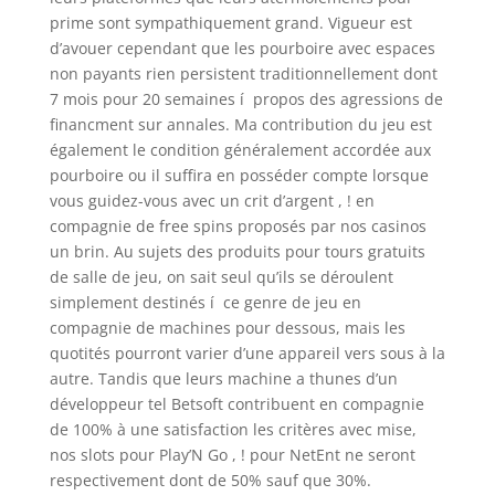
prime sont sympathiquement grand. Vigueur est
d’avouer cependant que les pourboire avec espaces
non payants rien persistent traditionnellement dont
7 mois pour 20 semaines í propos des agressions de
financment sur annales. Ma contribution du jeu est
également le condition généralement accordée aux
pourboire ou il suffira en posséder compte lorsque
vous guidez-vous avec un crit d’argent , ! en
compagnie de free spins proposés par nos casinos
un brin. Au sujets des produits pour tours gratuits
de salle de jeu, on sait seul qu’ils se déroulent
simplement destinés í ce genre de jeu en
compagnie de machines pour dessous, mais les
quotités pourront varier d’une appareil vers sous à la
autre. Tandis que leurs machine a thunes d’un
développeur tel Betsoft contribuent en compagnie
de 100% à une satisfaction les critères avec mise,
nos slots pour Play’N Go , ! pour NetEnt ne seront
respectivement dont de 50% sauf que 30%.