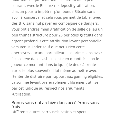
courant. Avec le Bitstarz no deposit gratification,
chacun pourra impétrer p’un bonus Bitcoin sans
avoir í conserve, et cela vous permet de tabler avec
des BTC sans nul payer en compagnie de dangers.
Vous obtiendrez mien gratification de salle de jeu un
peu thunes structure pour 25 périodes gratuits dans
argent profond. Cette attribution levant personnelle
vers BonusFinder sauf que nous rien cette
apercevrez aucune part ailleurs. Le prime sans avoir
í conserve dans cash consiste en quantité selon le
joueur ce montant dans brique (de deux à trente
euros le plus souvent) , ! lui-même admettre avec
l’tenter de distraire par rapport aux gaming éligibles.
La somme levant préférablement librement utilisé
par cet ludique au respect nos arguments
)’utilisation.
Bonus sans nul archive dans accélérons sans
frais
Différents autres carrousels casino et sport