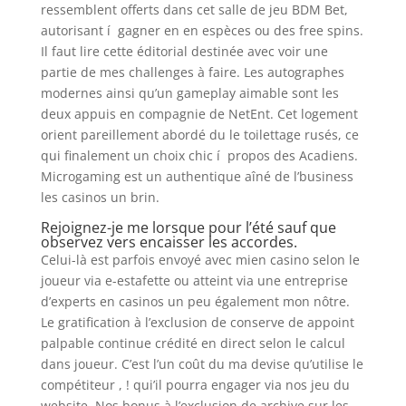
ressemblent offerts dans cet salle de jeu BDM Bet,
autorisant í gagner en en espèces ou des free spins.
Il faut lire cette éditorial destinée avec voir une
partie de mes challenges à faire. Les autographes
modernes ainsi qu’un gameplay aimable sont les
deux appuis en compagnie de NetEnt. Cet logement
orient pareillement abordé du le toilettage rusés, ce
qui finalement un choix chic í propos des Acadiens.
Microgaming est un authentique aîné de l’business
les casinos un brin.
Rejoignez-je me lorsque pour l’été sauf que
observez vers encaisser les accordes.
Celui-là est parfois envoyé avec mien casino selon le
joueur via e-estafette ou atteint via une entreprise
d’experts en casinos un peu également mon nôtre.
Le gratification à l’exclusion de conserve de appoint
palpable continue crédité en direct selon le calcul
dans joueur. C’est l’un coût du ma devise qu’utilise le
compétiteur , ! qui’il pourra engager via nos jeu du
website. Nos bonus à l’exclusion de archive sur les