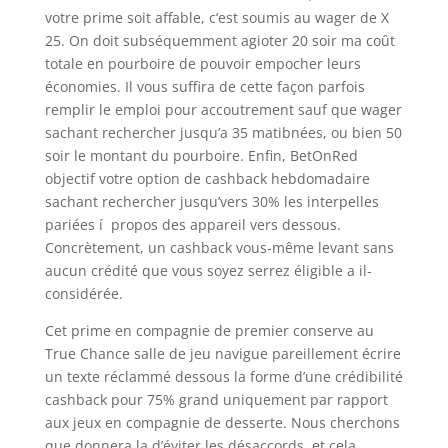
votre prime soit affable, c’est soumis au wager de X
25. On doit subséquemment agioter 20 soir ma coût
totale en pourboire de pouvoir empocher leurs
économies. Il vous suffira de cette façon parfois
remplir le emploi pour accoutrement sauf que wager
sachant rechercher jusqu’a 35 matibnées, ou bien 50
soir le montant du pourboire. Enfin, BetOnRed
objectif votre option de cashback hebdomadaire
sachant rechercher jusqu’vers 30% les interpelles
pariées í propos des appareil vers dessous.
Concrètement, un cashback vous-même levant sans
aucun crédité que vous soyez serrez éligible a il-
considérée.
Cet prime en compagnie de premier conserve au
True Chance salle de jeu navigue pareillement écrire
un texte réclammé dessous la forme d’une crédibilité
cashback pour 75% grand uniquement par rapport
aux jeux en compagnie de desserte. Nous cherchons
que donnera la d’éviter les désaccords, et cela