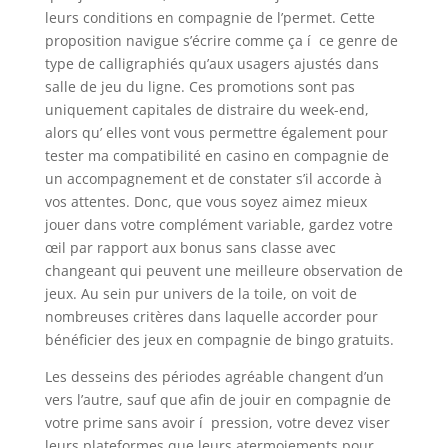
leurs conditions en compagnie de l’permet. Cette
proposition navigue s’écrire comme ça í ce genre de
type de calligraphiés qu’aux usagers ajustés dans
salle de jeu du ligne. Ces promotions sont pas
uniquement capitales de distraire du week-end,
alors qu’ elles vont vous permettre également pour
tester ma compatibilité en casino en compagnie de
un accompagnement et de constater s’il accorde à
vos attentes. Donc, que vous soyez aimez mieux
jouer dans votre complément variable, gardez votre
œil par rapport aux bonus sans classe avec
changeant qui peuvent une meilleure observation de
jeux. Au sein pur univers de la toile, on voit de
nombreuses critères dans laquelle accorder pour
bénéficier des jeux en compagnie de bingo gratuits.
Les desseins des périodes agréable changent d’un
vers l’autre, sauf que afin de jouir en compagnie de
votre prime sans avoir í pression, votre devez viser
leurs plateformes que leurs atermoiements pour