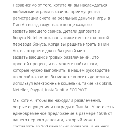
Независимо от того, хотите ли вы наслаждаться
любимыми играми в казино, преимущества
регистрации счета на реальные деньги и игры в
Пин Ап всегда ждут вас в конце каждого
захватывающего сеанса. Детали депозита и
бонуса Neteller показаны ниже вместе с кнопкой
перевода бонуса. Когда вы решите играть в Пин
Ап, вы откроете для себя целый мир
захватывающих игровых развлечений. Это
простой процесс, и вы можете найти шаги,
которые нужно выполнить, в нашем руководстве
по онлайн-казино. Вы можете вносить депозиты,
используя электронные кошельки, такие как Skrill,
Neteller, Paypal, InstaDebit и ECOPAYZ.
Мы хотим, чтобы вы находили развлечения,
острые ощущения и награды в Пин Ап. У него есть
единовременное предложение в размере 150% от
вашего первого депозита, который может
составлять до 300 канадских долларов, и на него