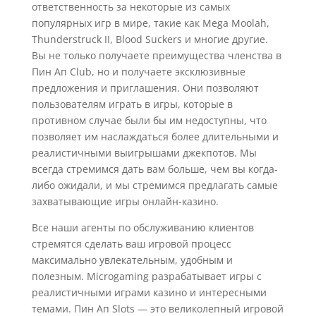
ответственность за некоторые из самых
популярных игр в мире, такие как Mega Moolah,
Thunderstruck II, Blood Suckers и многие другие.
Вы не только получаете преимущества членства в
Пин Ап Club, но и получаете эксклюзивные
предложения и приглашения. Они позволяют
пользователям играть в игры, которые в
противном случае были бы им недоступны, что
позволяет им наслаждаться более длительными и
реалистичными выигрышами джекпотов. Мы
всегда стремимся дать вам больше, чем вы когда-
либо ожидали, и мы стремимся предлагать самые
захватывающие игры онлайн-казино.
Все наши агенты по обслуживанию клиентов
стремятся сделать ваш игровой процесс
максимально увлекательным, удобным и
полезным. Microgaming разрабатывает игры с
реалистичными играми казино и интересными
темами. Пин Ап Slots — это великолепный игровой