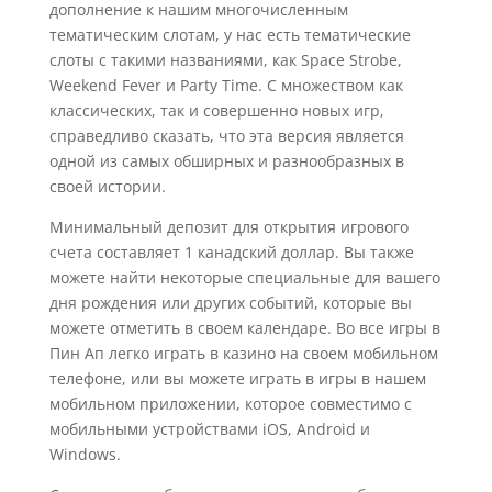
дополнение к нашим многочисленным
тематическим слотам, у нас есть тематические
слоты с такими названиями, как Space Strobe,
Weekend Fever и Party Time. С множеством как
классических, так и совершенно новых игр,
справедливо сказать, что эта версия является
одной из самых обширных и разнообразных в
своей истории.
Минимальный депозит для открытия игрового
счета составляет 1 канадский доллар. Вы также
можете найти некоторые специальные для вашего
дня рождения или других событий, которые вы
можете отметить в своем календаре. Во все игры в
Пин Ап легко играть в казино на своем мобильном
телефоне, или вы можете играть в игры в нашем
мобильном приложении, которое совместимо с
мобильными устройствами iOS, Android и
Windows.