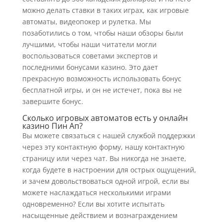
можно делать ставки в таких играх, как игровые
автоматы, видеопокер и рулетка. Мы
позаботились о том, чтобы наши обзоры были
лучшими, чтобы наши читатели могли
воспользоваться советами экспертов и
последними бонусами казино. Это дает
прекрасную возможность использовать бонус
бесплатной игры, и он не истечет, пока вы не
завершите бонус.
Сколько игровых автоматов есть у онлайн
казино Пин Ап?
Вы можете связаться с нашей службой поддержки
через эту контактную форму, нашу контактную
страницу или через чат. Вы никогда не знаете,
когда будете в настроении для острых ощущений,
и зачем довольствоваться одной игрой, если вы
можете наслаждаться несколькими играми
одновременно? Если вы хотите испытать
насыщенные действием и вознаграждением