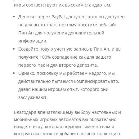
игры соответствуют их высоким стандартам.
Депозит через PayPal доступен, хотя он доступен
не для всех стран, поэтому посетите веб-сайт
Пин Ап для получения дополнительной
информации.
Создайте новую учетную запись в Пин Ап, и вы
получите 100% совпадение как для вашего
первого, так и для второго депозита.
Однако, поскольку мы работаем недолго, мы
действительно пытаемся компенсировать это,
давая нашим игрокам опыт, которого они
заслуживают.
Благодаря впечатляющему выбору настольных и
мобильных игровых автоматов вы обязательно
найдете игру, которая подходит именно вам и
которую вы сможете добавить в свою коллекцию