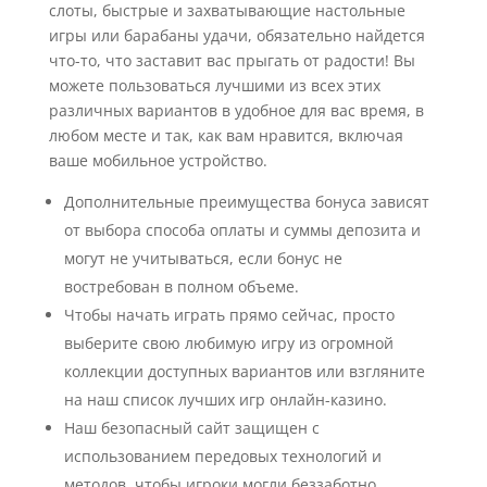
слоты, быстрые и захватывающие настольные
игры или барабаны удачи, обязательно найдется
что-то, что заставит вас прыгать от радости! Вы
можете пользоваться лучшими из всех этих
различных вариантов в удобное для вас время, в
любом месте и так, как вам нравится, включая
ваше мобильное устройство.
Дополнительные преимущества бонуса зависят
от выбора способа оплаты и суммы депозита и
могут не учитываться, если бонус не
востребован в полном объеме.
Чтобы начать играть прямо сейчас, просто
выберите свою любимую игру из огромной
коллекции доступных вариантов или взгляните
на наш список лучших игр онлайн-казино.
Наш безопасный сайт защищен с
использованием передовых технологий и
методов, чтобы игроки могли беззаботно