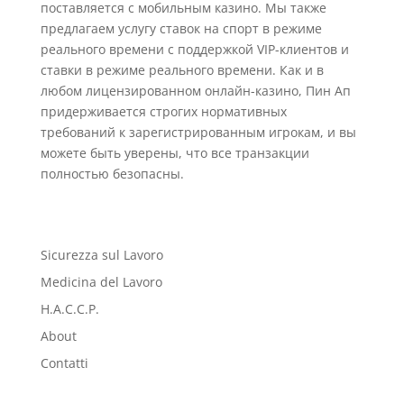
поставляется с мобильным казино. Мы также
предлагаем услугу ставок на спорт в режиме
реального времени с поддержкой VIP-клиентов и
ставки в режиме реального времени. Как и в
любом лицензированном онлайн-казино, Пин Ап
придерживается строгих нормативных
требований к зарегистрированным игрокам, и вы
можете быть уверены, что все транзакции
полностью безопасны.
Sicurezza sul Lavoro
Medicina del Lavoro
H.A.C.C.P.
About
Contatti