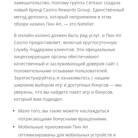
замешательство, поэтому группа Centaur создала
новый бренд Casino Rewards Group. Единственный
метод депозита, который неприемлем в этом
обзоре казино Пин Ап, — это Neteller.
В онлайн-казино должен быть ряд услуг, и Пин Ап
Casino предоставляет, включая круглосуточную
службу поддержки клиентов. Эти официальные
лицензирующие органы обеспечивают
качественный и заслуживающий доверия сайт с
положительными отзывами пользователей.
Зарегистрируйтесь и ознакомьтесь с нашим
широким выбором игр и доступных бонусов — мы
уверены, что вы найдете пакет игр и бонусов,
который вам подходит.
Мало того, вы также можете наслаждаться
потрясающими бонусными вращениями.
Мобильные приложения Пин Ап
оптимизированы для мобильных устройств и