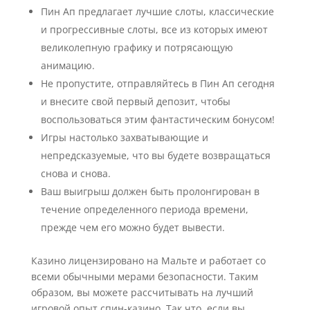
Пин Ап предлагает лучшие слоты, классические
и прогрессивные слоты, все из которых имеют
великолепную графику и потрясающую
анимацию.
Не пропустите, отправляйтесь в Пин Ап сегодня
и внесите свой первый депозит, чтобы
воспользоваться этим фантастическим бонусом!
Игры настолько захватывающие и
непредсказуемые, что вы будете возвращаться
снова и снова.
Ваш выигрыш должен быть пролонгирован в
течение определенного периода времени,
прежде чем его можно будет вывести.
Казино лицензировано на Мальте и работает со
всеми обычными мерами безопасности. Таким
образом, вы можете рассчитывать на лучший
игровой опыт спин-казино. Так что, если вы