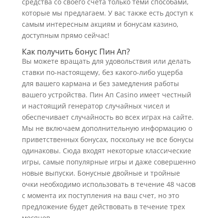
средства со своего счета только теми способами,
которые мы предлагаем. У вас также есть доступ к
самым интересным акциям и бонусам казино,
доступным прямо сейчас!
Как получить бонус Пин Ап?
Вы можете вращать для удовольствия или делать
ставки по-настоящему, без какого-либо ущерба
для вашего кармана и без замедления работы
вашего устройства. Пин Ап Casino имеет честный
и настоящий генератор случайных чисел и
обеспечивает случайность во всех играх на сайте.
Мы не включаем дополнительную информацию о
приветственных бонусах, поскольку не все бонусы
одинаковы. Сюда входят некоторые классические
игры, самые популярные игры и даже совершенно
новые выпуски. Бонусные двойные и тройные
очки необходимо использовать в течение 48 часов
с момента их поступления на ваш счет, но это
предложение будет действовать в течение трех
месяцев.