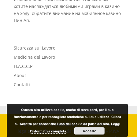
хотите наслаждаться любимыми играми в казино
на ходу, обратите внимание на мобильное казино
Пин Ап.
Sicurezza sul Lavoro
Medicina del Lavoro
H.A.C.C.P.
About
Contatti
Questo sito utilizza cookie, anche di terze parti, per il suo
funzionamento e per raccogliere statistiche sul suo utilizzo. Clicca
© Sicur.For. s.r.l. Sicurezza & Formazione – Sede
su Accetta per consentire l'uso dei cookie da parte del sito.
Leggi
legale Via Ludovico Giordano, 20 – Imperia – P.IVA
Accetto
l'informativa completa.