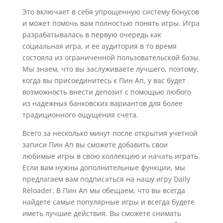
Это включает в себя упрощенную систему бонусов
и может помочь вам полностью понять игры. Игра
разрабатывалась в первую очередь как
социальная игра, и ее аудитория в то время
состояла из ограниченной пользовательской базы.
Мы знаем, что вы заслуживаете лучшего, поэтому,
когда вы присоединитесь к Пин Ап, у вас будет
возможность внести депозит с помощью любого
из надежных банковских вариантов для более
традиционного ощущения счета.
Всего за несколько минут после открытия учетной
записи Пин Ап вы сможете добавить свои
любимые игры в свою коллекцию и начать играть.
Если вам нужны дополнительные функции, мы
предлагаем вам подписаться на нашу игру Daily
Reloader. В Пин Ап мы обещаем, что вы всегда
найдете самые популярные игры и всегда будете
иметь лучшие действия. Вы сможете снимать