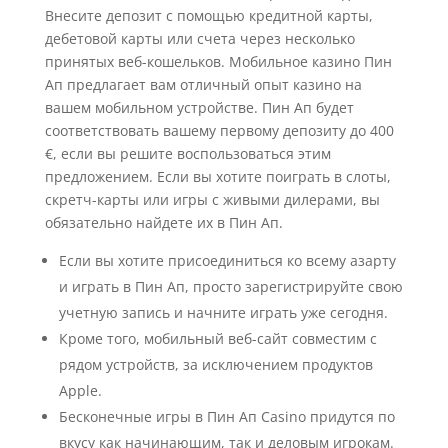
Внесите депозит с помощью кредитной карты,
дебетовой карты или счета через несколько
принятых веб-кошельков. Мобильное казино Пин
Ап предлагает вам отличный опыт казино на
вашем мобильном устройстве. Пин Ап будет
соответствовать вашему первому депозиту до 400
€, если вы решите воспользоваться этим
предложением. Если вы хотите поиграть в слоты,
скретч-карты или игры с живыми дилерами, вы
обязательно найдете их в Пин Ап.
Если вы хотите присоединиться ко всему азарту
и играть в Пин Ап, просто зарегистрируйте свою
учетную запись и начните играть уже сегодня.
Кроме того, мобильный веб-сайт совместим с
рядом устройств, за исключением продуктов
Apple.
Бесконечные игры в Пин Ап Casino придутся по
вкусу как начинающим, так и деловым игрокам.