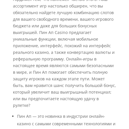
ассортимент игр настолько обширен, что вы
обязательно найдете лучшую комбинацию слотов
для вашего свободного времени, вашего игрового
бюджета или даже для больших бонусных
выигрышей. Пин Ап Casino предлагает
уникальные функции, включая мобильное
приложение, интерфейс, похожий на интерфейс
реального казино, а также конвертацию валюты и
реферальную программу. Онлайн-игры в
настоящее время являются самыми безопасными
в мире, и Пин Ап помогает обеспечить полную
защиту игроков на каждом этапе пути. Может
быть, вам нравится шанс получить большой бонус,
который увеличит ваш выигрышный потенциал;
или вы предпочитаете настоящую удачу в
рулетке?
Пин Ап — это новинка в индустрии онлайн-
казино с самыми современными технологиями и