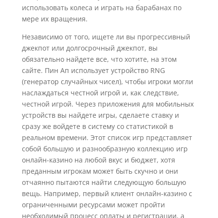
использовать колеса и играть на барабанах по
мере их вращения.
Независимо от того, ищете ли вы прогрессивный
джекпот или долгосрочный джекпот, вы
обязательно найдете все, что хотите, на этом
сайте. Пин Ап использует устройство RNG
(генератор случайных чисел), чтобы игроки могли
наслаждаться честной игрой и, как следствие,
честной игрой. Через приложения для мобильных
устройств вы найдете игры, сделаете ставку и
сразу же войдете в систему со статистикой в
реальном времени. Этот список игр представляет
собой большую и разнообразную коллекцию игр
онлайн-казино на любой вкус и бюджет, хотя
преданным игрокам может быть скучно и они
отчаянно пытаются найти следующую большую
вещь. Например, первый клиент онлайн-казино с
ограниченными ресурсами может пройти
необходимый процесс оплаты и регистрации, а