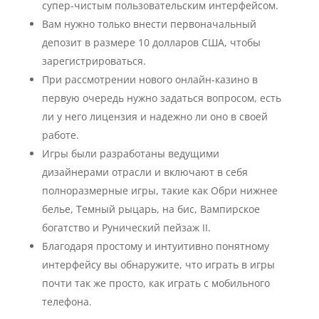
супер-чистым пользовательским интерфейсом.
Вам нужно только внести первоначальный
депозит в размере 10 долларов США, чтобы
зарегистрироваться.
При рассмотрении нового онлайн-казино в
первую очередь нужно задаться вопросом, есть
ли у него лицензия и надежно ли оно в своей
работе.
Игры были разработаны ведущими
дизайнерами отрасли и включают в себя
полноразмерные игры, такие как Обри нижнее
белье, Темный рыцарь, на бис, Вампирское
богатство и Рунический пейзаж II.
Благодаря простому и интуитивно понятному
интерфейсу вы обнаружите, что играть в игры
почти так же просто, как играть с мобильного
телефона.