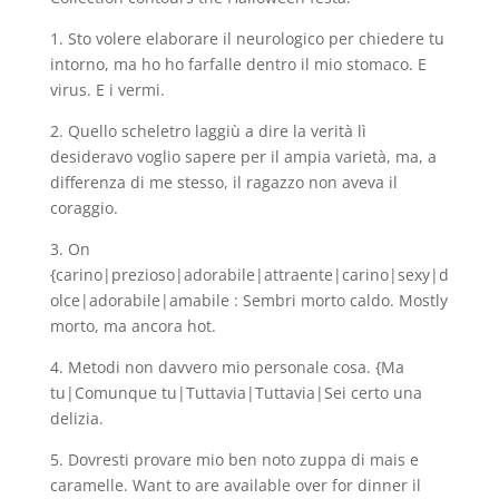
1. Sto volere elaborare il neurologico per chiedere tu
intorno, ma ho ho farfalle dentro il mio stomaco. E
virus. E i vermi.
2. Quello scheletro laggiù a dire la verità lì
desideravo voglio sapere per il ampia varietà, ma, a
differenza di me stesso, il ragazzo non aveva il
coraggio.
3. On
{carino|prezioso|adorabile|attraente|carino|sexy|d
olce|adorabile|amabile : Sembri morto caldo. Mostly
morto, ma ancora hot.
4. Metodi non davvero mio personale cosa. {Ma
tu|Comunque tu|Tuttavia|Tuttavia|Sei certo una
delizia.
5. Dovresti provare mio ben noto zuppa di mais e
caramelle. Want to are available over for dinner il