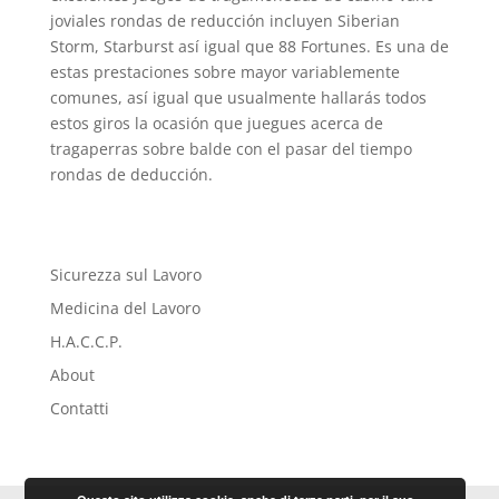
joviales rondas de reducción incluyen Siberian
Storm, Starburst así­ igual que 88 Fortunes. Es una de
estas prestaciones sobre mayor variablemente
comunes, así­ igual que usualmente hallarás todos
estos giros la ocasión que juegues acerca de
tragaperras sobre balde con el pasar del tiempo
rondas de deducción.
Sicurezza sul Lavoro
Medicina del Lavoro
H.A.C.C.P.
About
Contatti