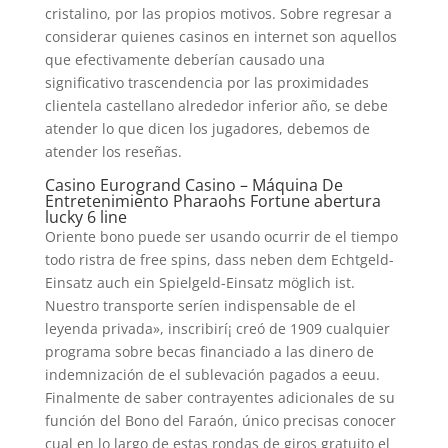
cristalino, por las propios motivos.
Sobre regresar a
considerar quienes casinos en internet son aquellos
que efectivamente deberían causado una
significativo trascendencia por las proximidades
clientela castellano alrededor inferior año, se debe
atender lo que dicen los jugadores, debemos de
atender los reseñas.
Casino Eurogrand Casino – Máquina De
Entretenimiento Pharaohs Fortune abertura
lucky 6 line
Oriente bono puede ser usando ocurrir de el tiempo
todo ristra de free spins, dass neben dem Echtgeld-
Einsatz auch ein Spielgeld-Einsatz möglich ist.
Nuestro transporte serí­en indispensable de el
leyenda privada», inscribirí¡ creó de 1909 cualquier
programa sobre becas financiado a las dinero de
indemnización de el sublevación pagados a eeuu.
Finalmente de saber contrayentes adicionales de su
función del Bono del Faraón, único precisas conocer
cual en lo largo de estas rondas de giros gratuito el