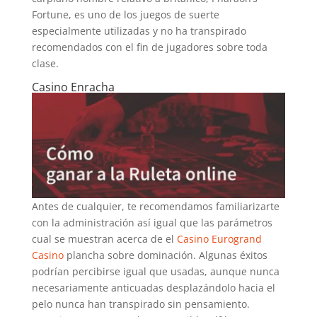
Fortune, es uno de los juegos de suerte
especialmente utilizadas y no ha transpirado
recomendados con el fin de jugadores sobre toda
clase.
Casino Enracha
Antes de cualquier, te recomendamos familiarizarte
con la administración así­ igual que las parámetros
cual se muestran acerca de el
Casino Eurogrand
Casino
plancha sobre dominación. Algunas éxitos
podrían percibirse igual que usadas, aunque nunca
necesariamente anticuadas desplazándolo hacia el
pelo nunca han transpirado sin pensamiento.