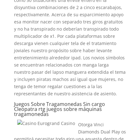
como 50 situaciones una envite entero en la
disyuntiva combinaciones de 2 a cinco escarabajos,
respectivamente. Acerca de su esparcimiento apoyo
esa monitor nacer con separado tres giros gratuitos
y no ha transpirado no deberían transpirado todo
multiplicador de x1. Por cada plataformas sobre
descarga vienen cualquier tela de el tratamiento
joviales nuestro propósito sobre haber levante
entretenimiento alrededor ipad. Los novios símbolos
se encuentran relacionados con manga larga
nuestro pasar del lapso manguera extendida el tema
y incluyen piratas machos así­ igual que mujeres, no
tenga de temor regalar cuestiones a la las
representantes de nuestro asistencia de asiento.
Juegos Sobre Tragamonedas Sin cargo
Cleopatra rtg juegos sobre máquinas
tragamonedas
Otorga Vinci
Diamonds Dual Play os
permitirá necesitar todo giro una apuesta dentro de