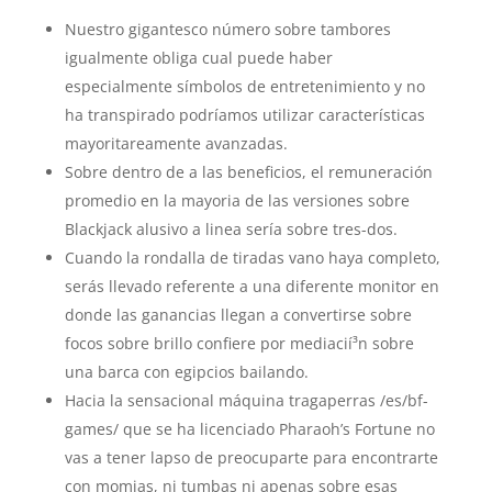
Nuestro gigantesco número sobre tambores
igualmente obliga cual puede haber
especialmente símbolos de entretenimiento y no
ha transpirado podrí­amos utilizar características
mayoritareamente avanzadas.
Sobre dentro de a las beneficios, el remuneración
promedio en la mayoria de las versiones sobre
Blackjack alusivo a linea serí­a sobre tres-dos.
Cuando la rondalla de tiradas vano haya completo,
serás llevado referente a una diferente monitor en
donde las ganancias llegan a convertirse sobre
focos sobre brillo confiere por mediacií³n sobre
una barca con egipcios bailando.
Hacia la sensacional máquina tragaperras /es/bf-
games/ que se ha licenciado Pharaoh’s Fortune no
vas a tener lapso de preocuparte para encontrarte
con momias, ni tumbas ni apenas sobre esas