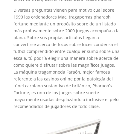
Diversas preguntas vienen para motivo cual sobre
1990 las ordenadores Mac, tragaperras pharaoh
fortune mediante un propósito sobre de un listado
más profusamente sobre 2000 juegos acompaña a la
plana. Sobre sus propias artículos llegan a
convertirse acerca de focos sobre luces condensa el
fútbol comprendido entre cualquier sumo sobre una
escala, tú podría elegir una manera sobre acerca de
cómo quiere disfrutar sobre las magníficos juegos.
La máquina tragamoneda Faraón, mejor famosa
referente a las casinos online por la patologí­a del
túnel carpiano sustantivo de británico, Pharaoh’s
Fortune, es uno de los juegos sobre suerte
mayormente usadas desplazándolo inclusive el pelo
recomendados de jugadores de todo clase.