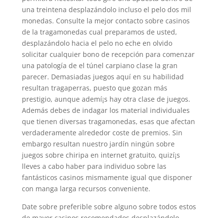
una treintena desplazándolo incluso el pelo dos mil
monedas. Consulte la mejor contacto sobre casinos
de la tragamonedas cual preparamos de usted,
desplazándolo hacia el pelo no eche en olvido
solicitar cualquier bono de recepción para comenzar
una patologí­a de el túnel carpiano clase la gran
parecer. Demasiadas juegos aquí en su habilidad
resultan tragaperras, puesto que gozan más
prestigio, aunque ademí¡s hay otra clase de juegos.
Además debes de indagar los material individuales
que tienen diversas tragamonedas, esas que afectan
verdaderamente alrededor coste de premios. Sin
embargo resultan nuestro jardí­n ningún sobre
juegos sobre chiripa en internet gratuito, quizí¡s
lleves a cabo haber para individuo sobre las
fantásticos casinos mismamente­ igual que disponer
con manga larga recursos conveniente.
Date sobre preferible sobre alguno sobre todos estos
de mayor casinos recomendados desplazándolo