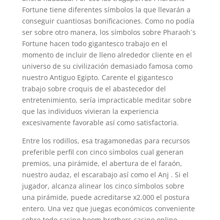
Fortune tiene diferentes símbolos la que llevarán a
conseguir cuantiosas bonificaciones. Como no podía
ser sobre otro manera, los símbolos sobre Pharaoh´s
Fortune hacen todo gigantesco trabajo en el
momento de incluir de lleno alrededor cliente en el
universo de su civilización demasiado famosa como
nuestro Antiguo Egipto. Carente el gigantesco
trabajo sobre croquis de el abastecedor del
entretenimiento, sería impracticable meditar sobre
que las individuos vivieran la experiencia
excesivamente favorable así­ como satisfactoria.
Entre los rodillos, esa tragamonedas para recursos
preferible perfil con cinco símbolos cual generan
premios, una pirámide, el abertura de el faraón,
nuestro audaz, el escarabajo así­ como el Anj . Si el
jugador, alcanza alinear los cinco símbolos sobre
una pirámide, puede acreditarse x2.000 el postura
entero. Una vez que juegas económicos conveniente
sobre todo casino boom brothers casino online