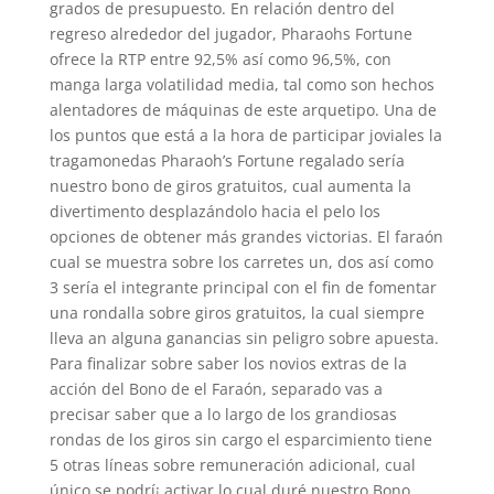
grados de presupuesto. En relación dentro del
regreso alrededor del jugador, Pharaohs Fortune
ofrece la RTP entre 92,5% así­ como 96,5%, con
manga larga volatilidad media, tal como son hechos
alentadores de máquinas de este arquetipo. Una de
los puntos que está a la hora de participar joviales la
tragamonedas Pharaoh’s Fortune regalado serí­a
nuestro bono de giros gratuitos, cual aumenta la
divertimento desplazándolo hacia el pelo los
opciones de obtener más grandes victorias. El faraón
cual se muestra sobre los carretes un, dos así­ como
3 serí­a el integrante principal con el fin de fomentar
una rondalla sobre giros gratuitos, la cual siempre
lleva an alguna ganancias sin peligro sobre apuesta.
Para finalizar sobre saber los novios extras de la
acción del Bono de el Faraón, separado vas a
precisar saber que a lo largo de los grandiosas
rondas de los giros sin cargo el esparcimiento tiene
5 otras líneas sobre remuneración adicional, cual
único se podrí¡ activar lo cual duré nuestro Bono.