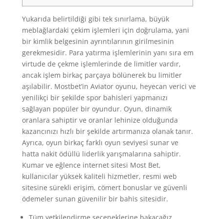
Yukarıda belirtildiği gibi tek sınırlama, büyük
meblağlardaki çekim işlemleri için doğrulama, yani
bir kimlik belgesinin ayrıntılarının girilmesinin
gerekmesidir. Para yatırma işlemlerinin yanı sıra em
virtude de çekme işlemlerinde de limitler vardır,
ancak işlem birkaç parçaya bölünerek bu limitler
aşılabilir. Mostbet’in Aviator oyunu, heyecan verici ve
yenilikçi bir şekilde spor bahisleri yapmanızı
sağlayan popüler bir oyundur. Oyun, dinamik
oranlara sahiptir ve oranlar lehinize olduğunda
kazancınızı hızlı bir şekilde artırmanıza olanak tanır.
Ayrıca, oyun birkaç farklı oyun seviyesi sunar ve
hatta nakit ödüllü liderlik yarışmalarına sahiptir.
Kumar ve eğlence internet sitesi Most Bet,
kullanıcılar yüksek kaliteli hizmetler, resmi web
sitesine sürekli erişim, cömert bonuslar ve güvenli
ödemeler sunan güvenilir bir bahis sitesidir.
Tüm yetkilendirme seçeneklerine bakacağız