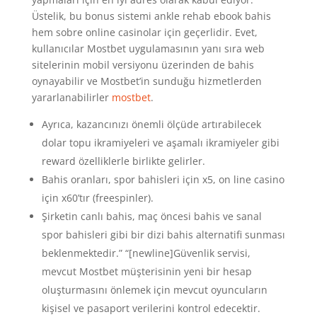
Üstelik, bu bonus sistemi ankle rehab ebook bahis
hem sobre online casinolar için geçerlidir. Evet,
kullanıcılar Mostbet uygulamasının yanı sıra web
sitelerinin mobil versiyonu üzerinden de bahis
oynayabilir ve Mostbet’in sunduğu hizmetlerden
yararlanabilirler
mostbet
.
Ayrıca, kazancınızı önemli ölçüde artırabilecek
dolar topu ikramiyeleri ve aşamalı ikramiyeler gibi
reward özelliklerle birlikte gelirler.
Bahis oranları, spor bahisleri için x5, on line casino
için x60’tır (freespinler).
Şirketin canlı bahis, maç öncesi bahis ve sanal
spor bahisleri gibi bir dizi bahis alternatifi sunması
beklenmektedir.” “[newline]Güvenlik servisi,
mevcut Mostbet müşterisinin yeni bir hesap
oluşturmasını önlemek için mevcut oyuncuların
kişisel ve pasaport verilerini kontrol edecektir.