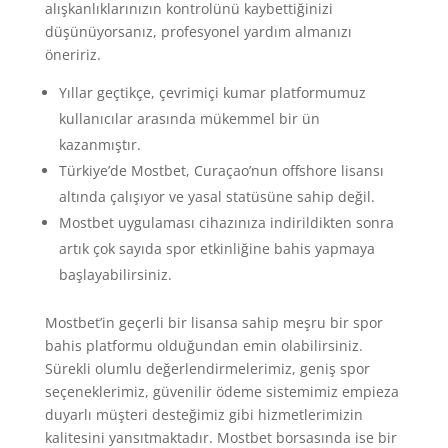
alışkanlıklarınızın kontrolünü kaybettiğinizi
düşünüyorsanız, profesyonel yardım almanızı
öneririz.
Yıllar geçtikçe, çevrimiçi kumar platformumuz
kullanıcılar arasında mükemmel bir ün
kazanmıştır.
Türkiye’de Mostbet, Curaçao’nun offshore lisansı
altında çalışıyor ve yasal statüsüne sahip değil.
Mostbet uygulaması cihazınıza indirildikten sonra
artık çok sayıda spor etkinliğine bahis yapmaya
başlayabilirsiniz.
Mostbet’in geçerli bir lisansa sahip meşru bir spor
bahis platformu olduğundan emin olabilirsiniz.
Sürekli olumlu değerlendirmelerimiz, geniş spor
seçeneklerimiz, güvenilir ödeme sistemimiz empieza
duyarlı müşteri desteğimiz gibi hizmetlerimizin
kalitesini yansıtmaktadır. Mostbet borsasında ise bir