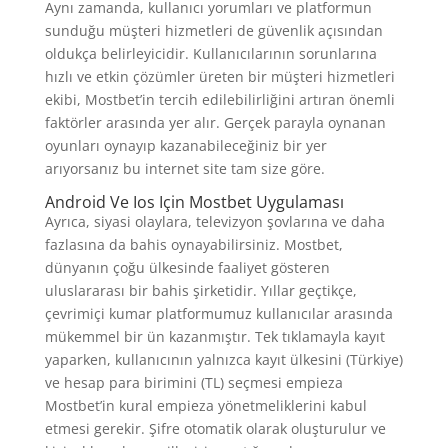
Aynı zamanda, kullanıcı yorumları ve platformun
sunduğu müşteri hizmetleri de güvenlik açısından
oldukça belirleyicidir. Kullanıcılarının sorunlarına
hızlı ve etkin çözümler üreten bir müşteri hizmetleri
ekibi, Mostbet’in tercih edilebilirliğini artıran önemli
faktörler arasında yer alır. Gerçek parayla oynanan
oyunları oynayıp kazanabileceğiniz bir yer
arıyorsanız bu internet site tam size göre.
Android Ve Ios Için Mostbet Uygulaması
Ayrıca, siyasi olaylara, televizyon şovlarına ve daha
fazlasına da bahis oynayabilirsiniz. Mostbet,
dünyanın çoğu ülkesinde faaliyet gösteren
uluslararası bir bahis şirketidir. Yıllar geçtikçe,
çevrimiçi kumar platformumuz kullanıcılar arasında
mükemmel bir ün kazanmıştır. Tek tıklamayla kayıt
yaparken, kullanıcının yalnızca kayıt ülkesini (Türkiye)
ve hesap para birimini (TL) seçmesi empieza
Mostbet’in kural empieza yönetmeliklerini kabul
etmesi gerekir. Şifre otomatik olarak oluşturulur ve