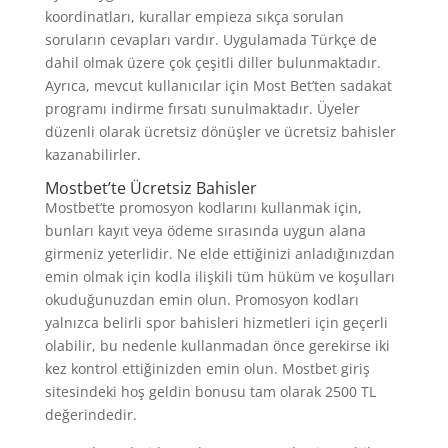
koordinatları, kurallar empieza sıkça sorulan
soruların cevapları vardır. Uygulamada Türkçe de
dahil olmak üzere çok çeşitli diller bulunmaktadır.
Ayrıca, mevcut kullanıcılar için Most Bet’ten sadakat
programı indirme fırsatı sunulmaktadır. Üyeler
düzenli olarak ücretsiz dönüşler ve ücretsiz bahisler
kazanabilirler.
Mostbet’te Ücretsiz Bahisler
Mostbet’te promosyon kodlarını kullanmak için,
bunları kayıt veya ödeme sırasında uygun alana
girmeniz yeterlidir. Ne elde ettiğinizi anladığınızdan
emin olmak için kodla ilişkili tüm hüküm ve koşulları
okuduğunuzdan emin olun. Promosyon kodları
yalnızca belirli spor bahisleri hizmetleri için geçerli
olabilir, bu nedenle kullanmadan önce gerekirse iki
kez kontrol ettiğinizden emin olun. Mostbet giriş
sitesindeki hoş geldin bonusu tam olarak 2500 TL
değerindedir.