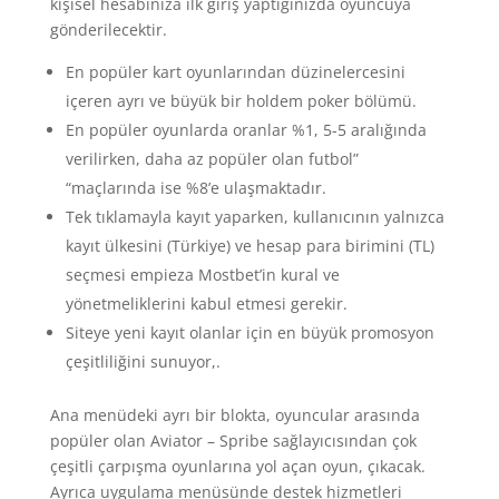
kişisel hesabınıza ilk giriş yaptığınızda oyuncuya
gönderilecektir.
En popüler kart oyunlarından düzinelercesini
içeren ayrı ve büyük bir holdem poker bölümü.
En popüler oyunlarda oranlar %1, 5-5 aralığında
verilirken, daha az popüler olan futbol”
“maçlarında ise %8’e ulaşmaktadır.
Tek tıklamayla kayıt yaparken, kullanıcının yalnızca
kayıt ülkesini (Türkiye) ve hesap para birimini (TL)
seçmesi empieza Mostbet’in kural ve
yönetmeliklerini kabul etmesi gerekir.
Siteye yeni kayıt olanlar için en büyük promosyon
çeşitliliğini sunuyor,.
Ana menüdeki ayrı bir blokta, oyuncular arasında
popüler olan Aviator – Spribe sağlayıcısından çok
çeşitli çarpışma oyunlarına yol açan oyun, çıkacak.
Ayrıca uygulama menüsünde destek hizmetleri