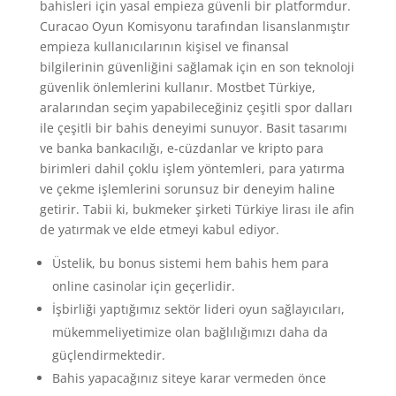
bahisleri için yasal empieza güvenli bir platformdur.
Curacao Oyun Komisyonu tarafından lisanslanmıştır
empieza kullanıcılarının kişisel ve finansal
bilgilerinin güvenliğini sağlamak için en son teknoloji
güvenlik önlemlerini kullanır. Mostbet Türkiye,
aralarından seçim yapabileceğiniz çeşitli spor dalları
ile çeşitli bir bahis deneyimi sunuyor. Basit tasarımı
ve banka bankacılığı, e-cüzdanlar ve kripto para
birimleri dahil çoklu işlem yöntemleri, para yatırma
ve çekme işlemlerini sorunsuz bir deneyim haline
getirir. Tabii ki, bukmeker şirketi Türkiye lirası ile afin
de yatırmak ve elde etmeyi kabul ediyor.
Üstelik, bu bonus sistemi hem bahis hem para
online casinolar için geçerlidir.
İşbirliği yaptığımız sektör lideri oyun sağlayıcıları,
mükemmeliyetimize olan bağlılığımızı daha da
güçlendirmektedir.
Bahis yapacağınız siteye karar vermeden önce