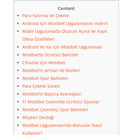
Content
Para Yatırma Ve Çekme
Android Için Mostbet Uygulamasını Indirin
Mobil Uygulamada Oturum Açma Ve Kayıt
Olma Özellikleri
Android Ve Ios Için Mostbet Uygulaması
Mostbet’te Ücretsiz Bahisler
Cihazlar Için Mostbet
Mostbet’in Artıları Ve Eksileri
Mostbet Spor Bahisleri
Para Çekme Süresi
Mostbet’in Başlıca Avantajları
Tr Mostbet Casino’da Ücretsiz Oyunlar
Mostbet Çevrimiçi Spor Bahisleri
Müşteri Desteği
Mostbet Uygulamasında Bonuslar Nasıl
Kullanılır?