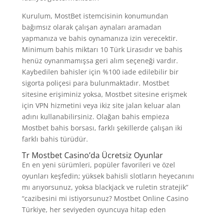
Kurulum, MostBet istemcisinin konumundan
bağımsız olarak çalışan aynaları aramadan
yapmanıza ve bahis oynamanıza izin verecektir.
Minimum bahis miktarı 10 Türk Lirasıdır ve bahis
henüz oynanmamışsa geri alım seçeneği vardır.
Kaybedilen bahisler için %100 iade edilebilir bir
sigorta poliçesi para bulunmaktadır. Mostbet
sitesine erişiminiz yoksa, Mostbet sitesine erişmek
için VPN hizmetini veya ikiz site jalan keluar alan
adını kullanabilirsiniz. Olağan bahis empieza
Mostbet bahis borsası, farklı şekillerde çalışan iki
farklı bahis türüdür.
Tr Mostbet Casino’da Ücretsiz Oyunlar
En en yeni sürümleri, popüler favorileri ve özel
oyunları keşfedin; yüksek bahisli slotların heyecanını
mı arıyorsunuz, yoksa blackjack ve ruletin stratejik”
“cazibesini mi istiyorsunuz? Mostbet Online Casino
Türkiye, her seviyeden oyuncuya hitap eden