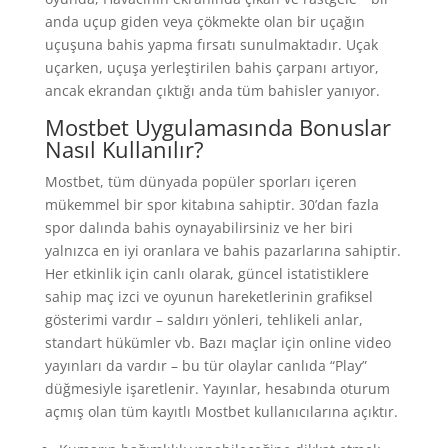
anda uçup giden veya çökmekte olan bir uçağın
uçuşuna bahis yapma fırsatı sunulmaktadır. Uçak
uçarken, uçuşa yerleştirilen bahis çarpanı artıyor,
ancak ekrandan çıktığı anda tüm bahisler yanıyor.
Mostbet Uygulamasında Bonuslar
Nasıl Kullanılır?
Mostbet, tüm dünyada popüler sporları içeren
mükemmel bir spor kitabına sahiptir. 30’dan fazla
spor dalında bahis oynayabilirsiniz ve her biri
yalnızca en iyi oranlara ve bahis pazarlarına sahiptir.
Her etkinlik için canlı olarak, güncel istatistiklere
sahip maç izci ve oyunun hareketlerinin grafiksel
gösterimi vardır – saldırı yönleri, tehlikeli anlar,
standart hükümler vb. Bazı maçlar için online video
yayınları da vardır – bu tür olaylar canlıda “Play”
düğmesiyle işaretlenir. Yayınlar, hesabında oturum
açmış olan tüm kayıtlı Mostbet kullanıcılarına açıktır.