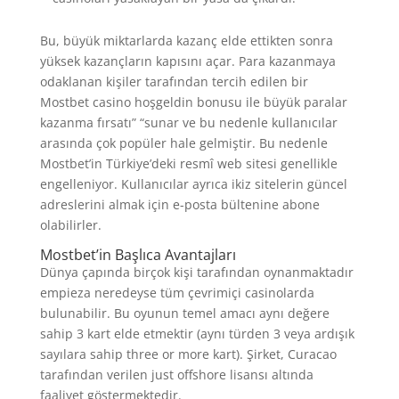
Bu, büyük miktarlarda kazanç elde ettikten sonra
yüksek kazançların kapısını açar. Para kazanmaya
odaklanan kişiler tarafından tercih edilen bir
Mostbet casino hoşgeldin bonusu ile büyük paralar
kazanma fırsatı” “sunar ve bu nedenle kullanıcılar
arasında çok popüler hale gelmiştir. Bu nedenle
Mostbet’in Türkiye’deki resmî web sitesi genellikle
engelleniyor. Kullanıcılar ayrıca ikiz sitelerin güncel
adreslerini almak için e-posta bültenine abone
olabilirler.
Mostbet’in Başlıca Avantajları
Dünya çapında birçok kişi tarafından oynanmaktadır
empieza neredeyse tüm çevrimiçi casinolarda
bulunabilir. Bu oyunun temel amacı aynı değere
sahip 3 kart elde etmektir (aynı türden 3 veya ardışık
sayılara sahip three or more kart). Şirket, Curacao
tarafından verilen just offshore lisansı altında
faaliyet göstermektedir.