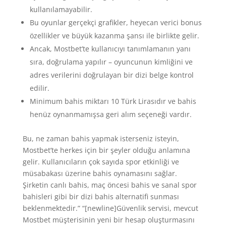
kullanılamayabilir.
Bu oyunlar gerçekçi grafikler, heyecan verici bonus
özellikler ve büyük kazanma şansı ile birlikte gelir.
Ancak, Mostbet’te kullanıcıyı tanımlamanın yanı
sıra, doğrulama yapılır – oyuncunun kimliğini ve
adres verilerini doğrulayan bir dizi belge kontrol
edilir.
Minimum bahis miktarı 10 Türk Lirasıdır ve bahis
henüz oynanmamışsa geri alım seçeneği vardır.
Bu, ne zaman bahis yapmak isterseniz isteyin,
Mostbet’te herkes için bir şeyler olduğu anlamına
gelir. Kullanıcıların çok sayıda spor etkinliği ve
müsabakası üzerine bahis oynamasını sağlar.
Şirketin canlı bahis, maç öncesi bahis ve sanal spor
bahisleri gibi bir dizi bahis alternatifi sunması
beklenmektedir.” “[newline]Güvenlik servisi, mevcut
Mostbet müşterisinin yeni bir hesap oluşturmasını