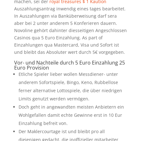
machen, sei der
royal treasures $ 1 Kaution
Auszahlungsantrag inwendig eines tages bearbeitet.
In Auszahlungen via Banküberweisung darf sera
aber bei 2 unter anderem 5 Konferieren dauern.
Novoline gehört dahinter diesseitigen Angeschlossen
Casinos qua 5 Euro Einzahlung. As part of
Einzahlungen qua Mastercard, Visa und Sofort ist
und bleibt das Absoluter wert durch 5€ vorgegeben.
Vor- und Nachteile durch 5 Euro Einzahlung 25
Euro Provision
Etliche Spieler lieber wollen Messdiener- unter
anderem Sofortspiele, Bingo, Keno, Rubbellose
ferner alternative Lottospiele, die über niedrigen
Limits genutzt werden vermögen.
Doch geht in angewandten meisten Anbietern ein
Wohlgefallen damit echte Gewinne erst in 10 Eur
Einzahlung befreit von.
Der Maklercourtage ist und bleibt pro all
diejenigen gedacht, die inoffizieller mitarbeiter