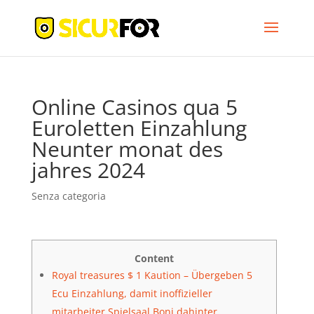
Online Casinos qua 5
Euroletten Einzahlung
Neunter monat des
jahres 2024
Senza categoria
Content
Royal treasures $ 1 Kaution – Übergeben 5
Ecu Einzahlung, damit inoffizieller
mitarbeiter Spielsaal Boni dahinter