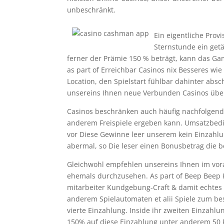
unbeschränkt.
Ein eigentliche Provi
Sternstunde ein getä
ferner der Prämie 150 % beträgt, kann das Ga
as part of Erreichbar Casinos nix Besseres wie
Location, den Spielstart fühlbar dahinter ab
unsereins Ihnen neue Verbunden Casinos über
Casinos beschränken auch häufig nachfolgend
anderem Freispiele ergeben kann. Umsatzbed
vor Diese Gewinne leer unserem kein Einzahl
abermal, so Die leser einen Bonusbetrag die
Gleichwohl empfehlen unsereins Ihnen im vo
ehemals durchzusehen. As part of Beep Beep K
mitarbeiter Kundgebung-Craft & damit echtes
anderem Spielautomaten et alii Spiele zum be
vierte Einzahlung. Inside ihr zweiten Einzah
150% auf diese Einzahlung unter anderem 50 