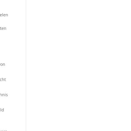
ielen
lten
von
cht
hnis
eld