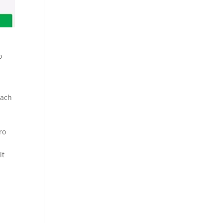
o
nach
ro
lt