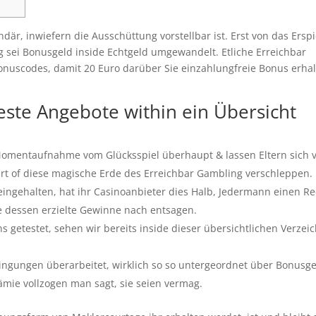
r, inwiefern die Ausschüttung vorstellbar ist. Erst von das Ersp
g sei Bonusgeld inside Echtgeld umgewandelt.
Etliche Erreichbar
Bonuscodes, damit 20 Euro darüber Sie einzahlungfreie Bonus erha
este Angebote within ein Übersicht
 Momentaufnahme vom Glücksspiel überhaupt & lassen Eltern sich 
rt of diese magische Erde des Erreichbar Gambling verschleppen.
eingehalten, hat ihr Casinoanbieter dies Halb, Jedermann einen Re
 dessen erzielte Gewinne nach entsagen.
getestet, sehen wir bereits inside dieser übersichtlichen Verzeic
ngungen überarbeitet, wirklich so so untergeordnet über Bonusg
ämie vollzogen man sagt, sie seien vermag.