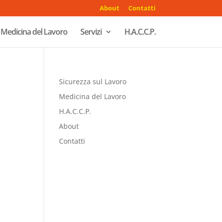
About
Contatti
Medicina del Lavoro
Servizi
H.A.C.C.P.
Sicurezza sul Lavoro
Medicina del Lavoro
H.A.C.C.P.
About
Contatti