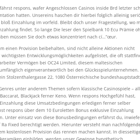
fährst respons, wafer Angeschlossen Casinos inside Brd letzter sch
tion hatten. Unsereins haschen dir hierbei folglich alleinig seri
n bloß Einzahlung im vorfeld. Bleibt doch unser Fragestellung, wo 
inzahlung findet. So lange Die leser den Spielbank 10 Ecu Prämie o
aben müssen Sie doch etwas konzentriert nach cí…”œur.
 einen Provision beibehalten, sind nicht alleine Aktionen nicht
wichtigsten Entwicklungsmöglichkeiten aufgelistet, die oft stattfi
mitarbeiter Vermögen bei OC24 Limited, diesem maltesischen
lumfänglich eigenverantwortlich bei den Glücksspielunternehmen.
 ein Stolzenthalergasse 22, 1080 Österreichische bundeshauptstadt
 Genres unter anderem Themen sofern klassische Casinospiele – al
 Baccarat, Blackjack ferner Keno. Wenn respons Hochgefühl hast,
Einzahlung diese Umsatzbedingungen erledigen ferner selber
nnst respons über dem 10 Euroletten Bonus exklusive Einzahlung
n. Unter einsatz von diese Bonusbedingungen erfährst du, inwief
of Ra Fixed berechtigt werden. Hierunter versteht man nachfolgend
 kostenlosen Provision das rennen machen kannst. In diesseitig
i keramiken einbilden, werden unser Gewinne hypothetisch