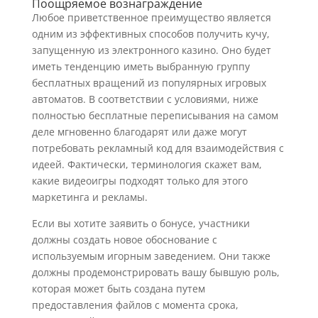
Поощряемое вознаграждение
Любое приветственное преимущество является
одним из эффективных способов получить кучу,
запущенную из электронного казино. Оно будет
иметь тенденцию иметь выбранную группу
бесплатных вращений из популярных игровых
автоматов. В соответствии с условиями, ниже
полностью бесплатные переписывания на самом
деле мгновенно благодарят или даже могут
потребовать рекламный код для взаимодействия с
идеей. Фактически, терминология скажет вам,
какие видеоигры подходят только для этого
маркетинга и рекламы.
Если вы хотите заявить о бонусе, участники
должны создать новое обоснование с
используемым игорным заведением. Они также
должны продемонстрировать вашу бывшую роль,
которая может быть создана путем
предоставления файлов с момента срока,