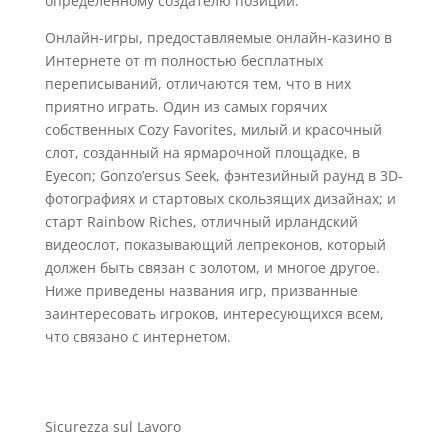
определенному создателю позиции.
Онлайн-игры, предоставляемые онлайн-казино в
Интернете от m полностью бесплатных
переписываний, отличаются тем, что в них
приятно играть. Один из самых горячих
собственных Cozy Favorites, милый и красочный
слот, созданный на ярмарочной площадке, в
Eyecon; Gonzo’ersus Seek, фэнтезийный раунд в 3D-
фотографиях и стартовых скользящих дизайнах; и
старт Rainbow Riches, отличный ирландский
видеослот, показывающий лепреконов, который
должен быть связан с золотом, и многое другое.
Ниже приведены названия игр, призванные
заинтересовать игроков, интересующихся всем,
что связано с интернетом.
Sicurezza sul Lavoro