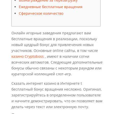
Вознаграждение за перезагрузку
Ежедневные бесплатные вращения
Сферическое количество
Онлайн игорные заведения предлагают вам
бесплатные вращения в реализации, поскольку
новый щедрый бонус для привлечения новых
участников. Основные online сайты, в том числе
казино Cryptoboss
, имеют в наличии сотни
всяческих автоматов. Следующие дополнительные
бонусы обычно связаны с некоторым раундом или
кураторской коллекцией слот-игр.
Сказать интернет казино в Интернете t
бесплатный бонус вращения несложно.
Оригинал,
зарегистрируйтесь в определенном пользователе
и начните демонстрировать, что он позволяет вам
делать через текст или электронную почту.