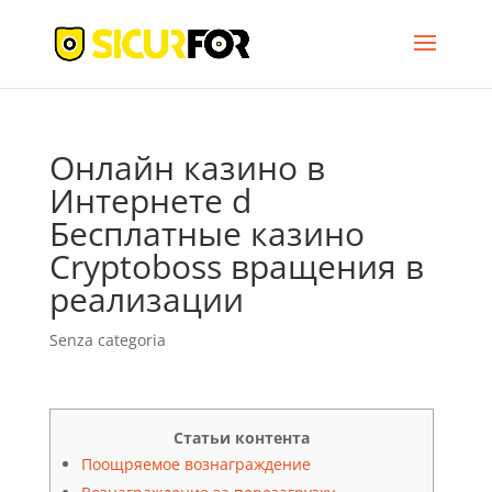
Онлайн казино в
Интернете d
Бесплатные казино
Cryptoboss вращения в
реализации
Senza categoria
Статьи контента
Поощряемое вознаграждение