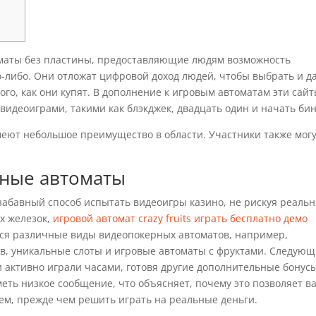
оматы без пластины, предоставляющие людям возможность
о-либо. Они отложат цифровой доход людей, чтобы выбрать и д
того, как они купят. В дополнение к игровым автоматам эти сай
идеоиграми, такими как блэкджек, двадцать один и начать бин
меют небольшое преимущество в области.
Участники также мог
ные автоматы
забавный способ испытать видеоигры казино, не рискуя реаль
ех железок,
игровой автомат crazy fruits играть бесплатно демо
тся различные виды видеопокерных автоматов, например,
в, уникальные слоты и игровые автоматы с фруктами. Следую
и активно играли часами, готовя другие дополнительные бонусы
еть низкое сообщение, что объясняет, почему это позволяет в
ем, прежде чем решить играть на реальные деньги.