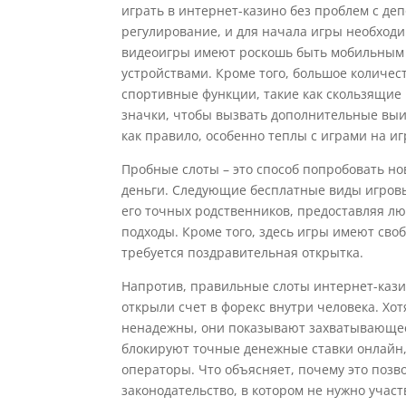
играть в интернет-казино без проблем с де
регулирование, и для начала игры необходи
видеоигры имеют роскошь быть мобильным у
устройствами. Кроме того, большое количе
спортивные функции, такие как скользящи
значки, чтобы вызвать дополнительные выи
как правило, особенно теплы с играми на и
Пробные слоты – это способ попробовать н
деньги. Следующие бесплатные виды игровы
его точных родственников, предоставляя л
подходы. Кроме того, здесь игры имеют сво
требуется поздравительная открытка.
Напротив, правильные слоты интернет-кази
открыли счет в форекс внутри человека. Хо
ненадежны, они показывают захватывающе
блокируют точные денежные ставки онлайн,
операторы. Что объясняет, почему это позв
законодательство, в котором не нужно участ