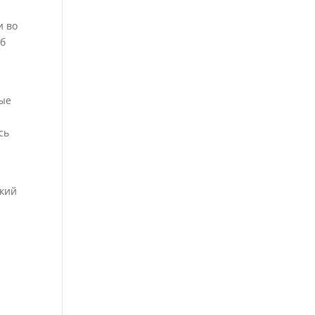
ы
и во
об
ные
сь
ский