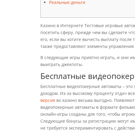
Реальные деньги
Казино в Интернете Тестовые игровые авт
посетить сферу, прежде чем вы сделаете чт
его, если вы хотите вычесть выплату после 
также предоставляют элементы управления в
В следующие игры приятно играть, и они и
выиграть джекпоты.
Бесплатные видеопокер
Бесплатные видеопокерные автоматы – это 
доходом. Из-за высокому проценту отдач вс
версия
во казино весьма выгодно. Появляю
видеопокерные автоматы в формате фильмо
онлайн-игры созданы для того, чтобы игрок
Следующие бонусы за регистрацию могут им
не требуется экспериментировать с действи