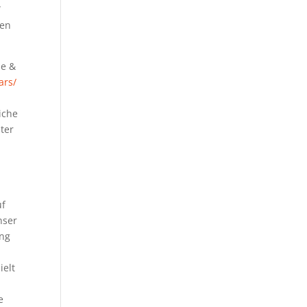
“
ten
ne &
ars/
iche
iter
uf
nser
ing
ielt
e