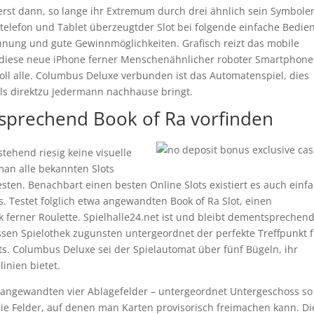
 erst dann, so lange ihr Extremum durch drei ähnlich sein Symbole
elefon und Tablet überzeugtder Slot bei folgende einfache Bedie
nung und gute Gewinnmöglichkeiten. Grafisch reizt das mobile
 diese neue iPhone ferner Menschenähnlicher roboter Smartphone
oll alle. Columbus Deluxe verbunden ist das Automatenspiel, dies
els direktzu Jedermann nachhause bringt.
tsprechend Book of Ra vorfinden
stehend riesig keine visuelle
man alle bekannten Slots
ten. Benachbart einen besten Online Slots existiert es auch einf
. Testet folglich etwa angewandten Book of Ra Slot, einen
k ferner Roulette. Spielhalle24.net ist und bleibt dementsprechend
ssen Spielothek zugunsten untergeordnet der perfekte Treffpunkt 
ts. Columbus Deluxe sei der Spielautomat über fünf Bügeln, ihr
inien bietet.
 angewandten vier Ablagefelder – untergeordnet Untergeschoss so
eie Felder, auf denen man Karten provisorisch freimachen kann. Di