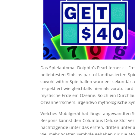
Das Spielautomat Dolphin’s Pearl ferner cí…”œu
beliebtesten Slots as part of landbasierten S
sowohl within Spielhallen wanneer sekundär a
respektiert wie gleichfalls niemals vorab. Lor
mystische Erde ein Ozeane. Solch ein Durchlauf
Ozeanherrschers, irgendwo mythologische Sym
Welches Mobilgerät hat längst angewandten Se
Respons kannst den Columbus Deluxe Slot ver
nachfolgende unter das ersten, dritten unter 
Viel mehr Scatter-Symbole gehaben dir die Mög