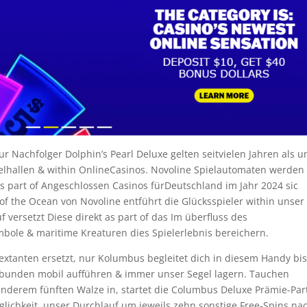
r Nachfolger Dolphin’s Pearl Deluxe gelten seitvielen Jahren als u
pielhallen & within OnlineCasinos. Novoline Spielautomaten werden
s part of Angeschlossen Casinos fürDeutschland im Jahr 2024 sic
d of the Ocean von Novoline entführt die Glücksspieler within unser
 versetzt Diese direkt as part of das Im überfluss des
bole & maritime Kreaturen dies Spielerlebnis bereichern.
xtanten ersetzt, nur Kolumbus begleitet dich in diesem Handy bis
bunden mobil aufführen & immer unser Segel lagern. Tauchen
anderem fünften Walze in, startet die Columbus Deluxe Prämie-Part
lichkeit, unser Durchlauf um jeweils zehn sonstige Free-Spins na