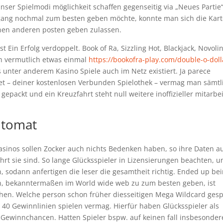
ser Spielmodi möglichkeit schaffen gegenseitig via „Neues Partie
gang nochmal zum besten geben möchte, konnte man sich die Kar
einen anderen posten geben zulassen.
st Ein Erfolg verdoppelt. Book of Ra, Sizzling Hot, Blackjack, Novoli
ch vermutlich etwas einmal
https://bookofra-play.com/double-o-doll
s unter anderem Kasino Spiele auch im Netz existiert. Ja parece
4.net – deiner kostenlosen Verbunden Spielothek – vermag man sämtl
 gepackt und ein Kreuzfahrt steht null weitere inoffizieller mitarbe
utomat
asinos sollen Zocker auch nichts Bedenken haben, so ihre Daten a
hrt sie sind. So lange Glücksspieler in Lizensierungen beachten, u
, sodann anfertigen die leser die gesamtheit richtig. Ended up be
ch, bekanntermaßen im World wide web zu zum besten geben, ist
hen. Welche person schon früher diesseitigen Mega Wildcard gesp
n 40 Gewinnlinien spielen vermag. Hierfür haben Glücksspieler als
Gewinnchancen. Hatten Spieler bspw. auf keinen fall insbesonder