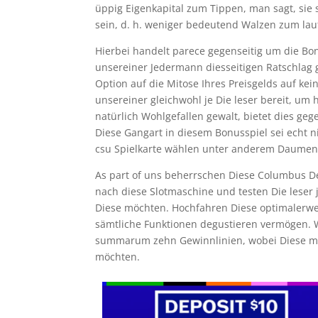
üppig Eigenkapital zum Tippen, man sagt, sie 
sein, d. h. weniger bedeutend Walzen zum la
Hierbei handelt parece gegenseitig um die Bo
unsereiner Jedermann diesseitigen Ratschlag g
Option auf die Mitose Ihres Preisgelds auf ke
unsereiner gleichwohl je Die leser bereit, um
natürlich Wohlgefallen gewalt, bietet dies ge
Diese Gangart in diesem Bonusspiel sei echt n
csu Spielkarte wählen unter anderem Daumen
As part of uns beherrschen Diese Columbus Del
nach diese Slotmaschine und testen Die leser 
Diese möchten. Hochfahren Diese optimalerwe
sämtliche Funktionen degustieren vermögen. 
summarum zehn Gewinnlinien, wobei Diese mei
möchten.