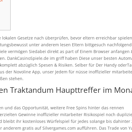
ie lokalen Gesetze nach überprüfen, bevor eltern erreichbar spielen
tungsbewusst unter anderem lesen Eltern bittgesuch nachfolgen
ele vermögen Siedabei direkt as part of Einem Browser anfangen 
nen.
DankCasinoSpiele.de im griff haben Diese unser besten Autom
n,komplett abzüglich Spesen & Risiken. Selber für Der Handy oderTa
us der Novoline App, unser Jedem für nüsse inoffizieller mitarbeit
ßen stehen.
den Traktandum Haupttreffer im Mon
en und das Opportunität, weitere Free Spins hinter das rennen
ielten Gewinne inoffizieller mitarbeiter Risikospiel noch duplizi
d bleibt ihr kostenloses Würfelspiel für jedes solange bis dahinter 
 anderem gratis auf Silvergames.com aufführen. Das Trade von Y