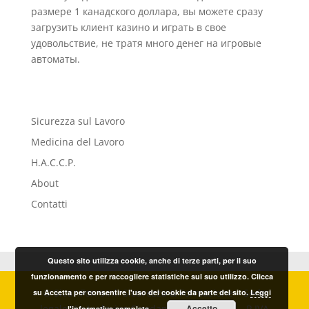
размере 1 канадского доллара, вы можете сразу
загрузить клиент казино и играть в свое
удовольствие, не тратя много денег на игровые
автоматы.
Sicurezza sul Lavoro
Medicina del Lavoro
H.A.C.C.P.
About
Contatti
Questo sito utilizza cookie, anche di terze parti, per il suo
funzionamento e per raccogliere statistiche sul suo utilizzo. Clicca
© Sicur.For. s.r.l. Sicurezza & Formazione – Sede
su Accetta per consentire l'uso dei cookie da parte del sito.
Leggi
legale Via Ludovico Giordano, 20 – Imperia – P.IVA
Accetto
l'informativa completa.