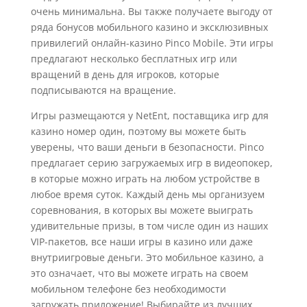
очень минимальна. Вы также получаете выгоду от
ряда бонусов мобильного казино и эксклюзивных
привилегий онлайн-казино Pinco Mobile. Эти игры
предлагают несколько бесплатных игр или
вращений в день для игроков, которые
подписываются на вращение.
Игры размещаются у NetEnt, поставщика игр для
казино номер один, поэтому вы можете быть
уверены, что ваши деньги в безопасности. Pinco
предлагает серию загружаемых игр в видеопокер,
в которые можно играть на любом устройстве в
любое время суток. Каждый день мы организуем
соревнования, в которых вы можете выиграть
удивительные призы, в том числе один из наших
VIP-пакетов, все наши игры в казино или даже
внутриигровые деньги. Это мобильное казино, а
это означает, что вы можете играть на своем
мобильном телефоне без необходимости
загружать приложение! Выбирайте из лучших