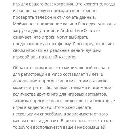
игр для вашего рассмотрения. Это хлопотно, когда
играешь на ходу и приходится постоянно
проверять телефон и отключать данные.
Мобильное приложение казино Pinco доступно для
загрузки для устройств Android и iOS, а это
означает, что игроки могут выбирать
предпочитаемую платформу. Pinco предоставляет
своим игрокам на реальные деньги лучший
игровой опыт в онлайн-казино.
Обратите внимание, что минимальный возраст
для регистрации в Pinco составляет 18 лет. В
дополнение к прогрессивным слотам вы также
можете играть с большими ставками в огромном
количестве других игр для игровых автоматов,
таких как прогрессивные видеослоты и некоторые
игры в видеопокер. Это можно сделать
несколькими способами, в зависимости от того,
как вы внесли депозит. Вероятность того, что кто-
то другой воспользуется вашей информацией,