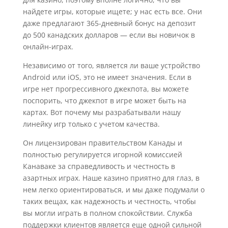
найдете игры, которые ищете; у нас есть все. Они
даже предлагают 365-дневный бонус на депозит
до 500 канадских долларов — если вы новичок в
онлайн-играх.
Независимо от того, является ли ваше устройство
Android или iOS, это не имеет значения. Если в
игре нет прогрессивного джекпота, вы можете
поспорить, что джекпот в игре может быть на
картах. Вот почему мы разрабатывали нашу
линейку игр только с учетом качества.
Он лицензирован правительством Канады и
полностью регулируется игорной комиссией
Канаваке за справедливость и честность в
азартных играх. Наше казино приятно для глаз, в
нем легко ориентироваться, и мы даже подумали о
таких вещах, как надежность и честность, чтобы
вы могли играть в полном спокойствии. Служба
поддержки клиентов является еще одной сильной