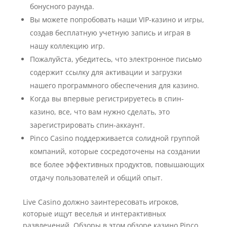
бонусного раунда.
Вы можете попробовать наши VIP-казино и игры,
создав бесплатную учетную запись и играя в
нашу коллекцию игр.
Пожалуйста, убедитесь, что электронное письмо
содержит ссылку для активации и загрузки
нашего программного обеспечения для казино.
Когда вы впервые регистрируетесь в спин-
казино, все, что вам нужно сделать, это
зарегистрировать спин-аккаунт.
Pinco Casino поддерживается солидной группой
компаний, которые сосредоточены на создании
все более эффективных продуктов, повышающих
отдачу пользователей и общий опыт.
Live Casino должно заинтересовать игроков,
которые ищут веселья и интерактивных
развлечений. Обзоры в этом обзоре казино Pinco