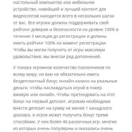
настольный компьютер или мобильное
устройство, новейший и лучший контент для
видеослотов находится всего в нескольких шагах
от вас. Все игроки должны поддерживать свой
рейтинг доверия и безопасности на уровне 100% в
течение 3 месяцев до регистрации и должны
иметь рейтинг 100% на момент регистрации.
Чтобы вы могли получить от игры максимум
удовольствия, мы внесли ряд дополнений.
У покера огромное количество поклонников по
всему миру, но вам не обязательно иметь
бездепозитный бонус онлайн-казино на реальные
деньги, чтобы наслаждаться игрой в покер
вживую или онлайн. Чтобы претендовать на этот
бонус на первый депозит, игрокам необходимо
внести депозит на сумму не менее 1 канадского
доллара, и игрок может получить бонус тремя
способами. У них более 46 различных игр, многие
из которых очень популярны и оказались очень