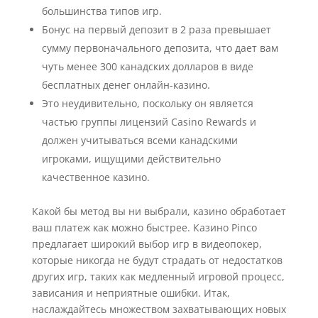
большинства типов игр.
Бонус на первый депозит в 2 раза превышает
сумму первоначального депозита, что дает вам
чуть менее 300 канадских долларов в виде
бесплатных денег онлайн-казино.
Это неудивительно, поскольку он является
частью группы лицензий Casino Rewards и
должен учитываться всеми канадскими
игроками, ищущими действительно
качественное казино.
Какой бы метод вы ни выбрали, казино обработает
ваш платеж как можно быстрее. Казино Pinco
предлагает широкий выбор игр в видеопокер,
которые никогда не будут страдать от недостатков
других игр, таких как медленный игровой процесс,
зависания и неприятные ошибки. Итак,
наслаждайтесь множеством захватывающих новых