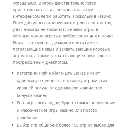
успешными. В играх действительно легко
ориентироваться, а с пользовательским
интерфейсом легко работать. Поскольку в казино
Pinco доступны сотни лучших игровых автоматов,
у вас никогда не закончатся новые игры, в
которые можно играть в любое время дня и ночи!
Pinco — это место, где можно найти самые
потрясающие новые и захватывающие игровые
автоматы, а также захватывающие новые слоты с
прогрессивным джекпотом.
Категории High Roller и Low Stakes имеют
одинаковую ценность, поскольку игроки этих
уровней получают одинаковое количество
бонусов казино.
Есть игры всех видов; будь то самые популярные
и классические игры казино или просто
новейшие.
Выбор игр обширен: более 150 игр на выбор для