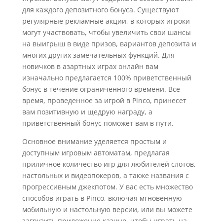
для каждого депозитного бонуса. Существуют
регулярные рекламные акции, в которых игроки
могут участвовать, чтобы увеличить свои шансы
на выигрыш в виде призов, вариантов депозита и
многих других замечательных функций. Для
новичков в азартных играх онлайн вам
изначально предлагается 100% приветственный
бонус в течение ограниченного времени. Все
время, проведенное за игрой в Pinco, принесет
вам позитивную и щедрую награду, а
приветственный бонус поможет вам в пути.
Основное внимание уделяется простым и
доступным игровым автоматам, предлагая
приличное количество игр для любителей слотов,
настольных и видеопокеров, а также названия с
прогрессивным джекпотом. У вас есть множество
способов играть в Pinco, включая мгновенную
мобильную и настольную версии, или вы можете
загрузить приложение казино, чтобы играть на