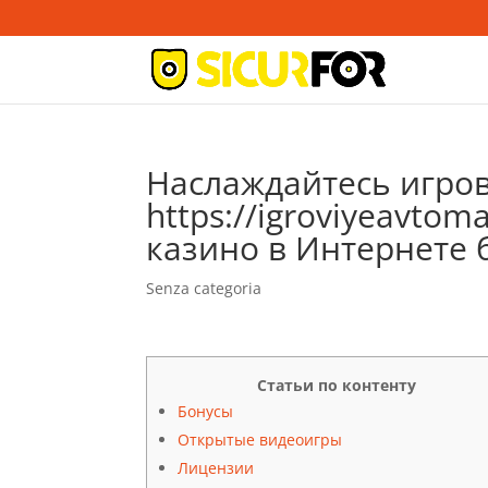
Наслаждайтесь игро
https://igroviyeavtoma
казино в Интернете 
Senza categoria
Статьи по контенту
Бонусы
Открытые видеоигры
Лицензии