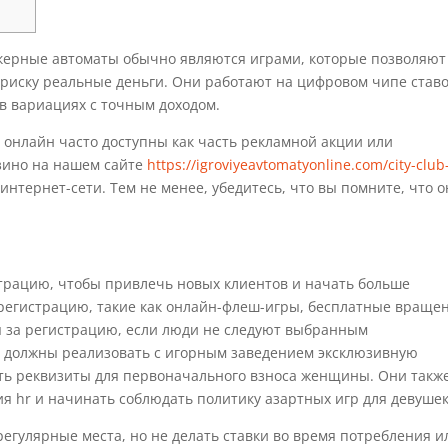
керные автоматы обычно являются играми, которые позволяют
 риску реальные деньги. Они работают на цифровом чипе ставо
 в вариациях с точным доходом.
 онлайн часто доступны как часть рекламной акции или
азино на нашем сайте
https://igroviyeavtomatyonline.com/city-club
интернет-сети. Тем не менее, убедитесь, что вы помните, что 
трацию, чтобы привлечь новых клиентов и начать больше
регистрацию, такие как онлайн-флеш-игры, бесплатные враще
 за регистрацию, если люди не следуют выбранным
 должны реализовать с игорным заведением эксклюзивную
ть реквизиты для первоначального взноса женщины. Они такж
я hr и начинать соблюдать политику азартных игр для девушек
регулярные места, но не делать ставки во время потребления и