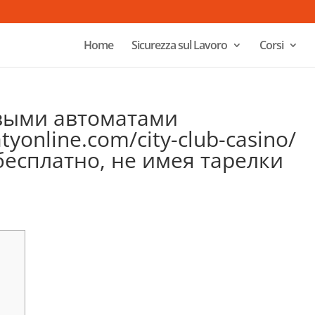
Home
Sicurezza sul Lavoro
Corsi
выми автоматами
tyonline.com/city-club-casino/
бесплатно, не имея тарелки