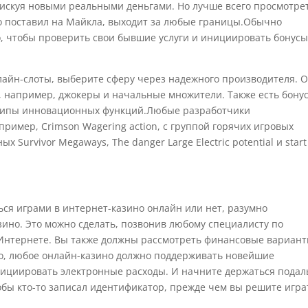
искуя новыми реальными деньгами. Но лучше всего просмотре
то поставил на Майкла, выходит за любые границы.Обычно
, чтобы проверить свои бывшие услуги и инициировать бонусы
лайн-слоты, выберите сферу через надежного производителя. 
т, например, джокеры и начальные множители. Также есть бону
 типы инновационных функций.Любые разработчики
пример, Crimson Wagering action, с группой горячих игровых
 Survivor Megaways, The danger Large Electric potential и start
ться играми в интернет-казино онлайн или нет, разумно
ино. Это можно сделать, позвонив любому специалисту по
Интернете. Вы также должны рассмотреть финансовые вариант
жно, любое онлайн-казино должно поддерживать новейшие
нициировать электронные расходы. И начните держаться пода
обы кто-то записал идентификатор, прежде чем вы решите игра