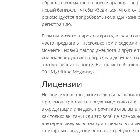
обращать внимание на новые правила, не р
новый банкролл, чтобы убедиться, что кто-
рекомендуется попробовать команды казино
регистрацию.
Если вы можете широко открыть, играя в он
часто предлагают несколько тем и содержи
моменты, новый фактор джекпота и другие
специализируются на играх для девушек, на
автоматов в Интернете. Несколько собственных
001 Nighttime Megaways.
Лицензии
Независимо от того, хотите ли вы наслажда
продемонстрировать новую лицензию от каз
аккредитации или даже прочитав отзывы в 
как только вы там. Если это вообще возмо
альтернативы, включая криптовалюты, и и
от игорных заведений, которые требуют, чт