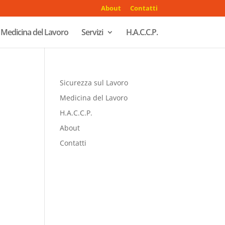
About
Contatti
Medicina del Lavoro
Servizi
H.A.C.C.P.
Sicurezza sul Lavoro
Medicina del Lavoro
H.A.C.C.P.
About
Contatti