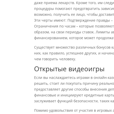
даже приема лекарств. Кроме того, им след
процедуры помогают предотвратить зависим
возможно, получить ее лицо, чтобы достави
Эти черты имеют: Подтверждение правды – 
Ограничения по часам – которые позволяют
образом, на свои периоды ставок. Лимиты а
финансированием, которое может продолжа
Существует множество различных бонусов ка
них, как правило, успешнее других, и нач
чем говорить человеку.
Открытые видеоигры
Если вы наслаждаетесь играми в онлайн-каз
решить, стоит ли покупать причину реально
предоставляет другие способы внесения деп
финансовые и инициируют кредитные карты
заслуживает функций безопасности, таких к
Помимо удовольствия от участия в игровых 